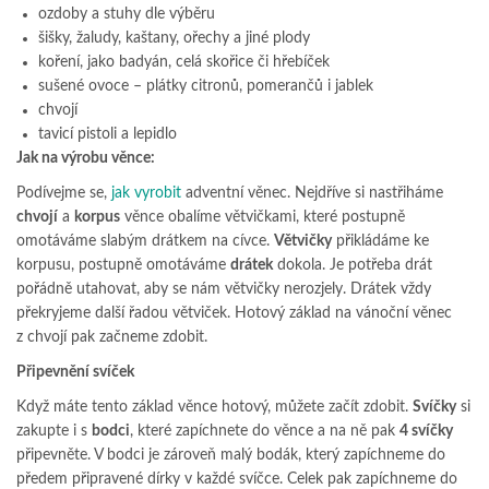
ozdoby a stuhy dle výběru
šišky, žaludy, kaštany, ořechy a jiné plody
koření, jako badyán, celá skořice či hřebíček
sušené ovoce – plátky citronů, pomerančů i jablek
chvojí
tavicí pistoli a lepidlo
Jak na výrobu věnce:
Podívejme se,
jak vyrobit
adventní věnec. Nejdříve si nastřiháme
chvojí
a
korpus
věnce obalíme větvičkami, které postupně
omotáváme slabým drátkem na cívce.
Větvičky
přikládáme ke
korpusu, postupně omotáváme
drátek
dokola. Je potřeba drát
pořádně utahovat, aby se nám větvičky nerozjely. Drátek vždy
překryjeme další řadou větviček. Hotový základ na vánoční věnec
z chvojí pak začneme zdobit.
Připevnění svíček
Když máte tento základ věnce hotový, můžete začít zdobit.
Svíčky
si
zakupte i s
bodci
, které zapíchnete do věnce a na ně pak
4 svíčky
připevněte. V bodci je zároveň malý bodák, který zapíchneme do
předem připravené dírky v každé svíčce. Celek pak zapíchneme do