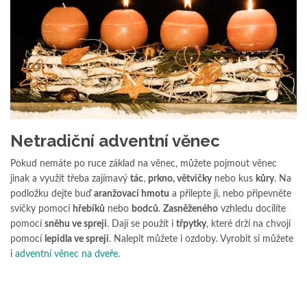
Netradiční adventní věnec
Pokud nemáte po ruce základ na věnec, můžete pojmout věnec
jinak a využít třeba zajímavý
tác
,
prkno, větvičky
nebo kus
kůry
. Na
podložku dejte buď
aranžovací hmotu
a přilepte ji, nebo připevněte
svíčky pomocí
hřebíků
nebo
bodců
.
Zasněženého
vzhledu docílíte
pomocí
sněhu ve spreji
. Dají se použít i
třpytky
, které drží na chvojí
pomocí
lepidla ve spreji
. Nalepit můžete i ozdoby. Vyrobit si můžete
i
adventní věnec na dveře
.