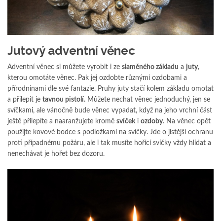
Jutový adventní věnec
Adventní věnec si můžete vyrobit i ze
slaměného základu
a
juty
,
kterou omotáte věnec. Pak jej ozdobte různými ozdobami a
přírodninami dle své fantazie. Pruhy juty stačí kolem základu omotat
a přilepit je
tavnou pistolí.
Můžete nechat věnec jednoduchý, jen se
svíčkami, ale vánočně bude věnec vypadat, když na jeho vrchní část
ještě přilepíte a naaranžujete kromě
svíček
i
ozdoby
. Na věnec opět
použijte kovové bodce s podložkami na svíčky. Jde o jistější ochranu
proti případnému požáru, ale i tak musíte hořící svíčky vždy hlídat a
nenechávat je hořet bez dozoru.