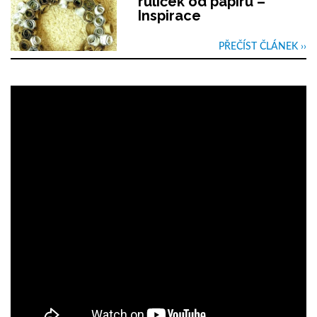
ruliček od papíru –
Inspirace
PŘEČÍST ČLÁNEK ››