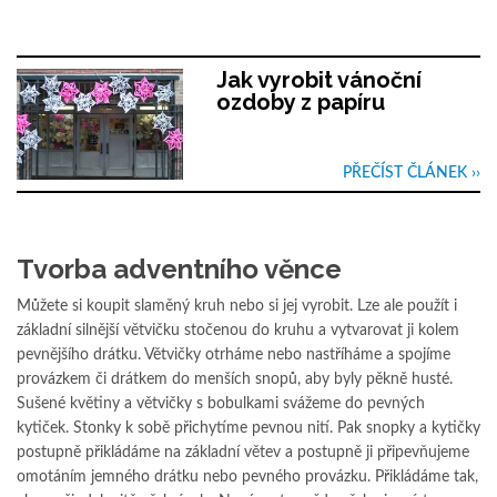
Jak vyrobit vánoční
ozdoby z papíru
PŘEČÍST ČLÁNEK ››
Tvorba adventního věnce
Můžete si koupit slaměný kruh nebo si jej vyrobit. Lze ale použít i
základní silnější větvičku stočenou do kruhu a vytvarovat ji kolem
pevnějšího drátku. Větvičky otrháme nebo nastříháme a spojíme
provázkem či drátkem do menších snopů, aby byly pěkně husté.
Sušené květiny a větvičky s bobulkami svážeme do pevných
kytiček. Stonky k sobě přichytíme pevnou nití. Pak snopky a kytičky
postupně přikládáme na základní větev a postupně ji připevňujeme
omotáním jemného drátku nebo pevného provázku. Přikládáme tak,