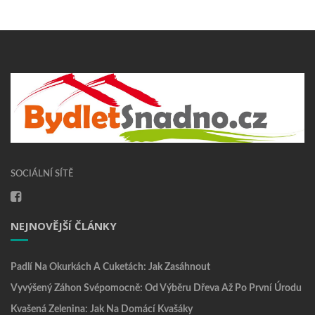
SOCIÁLNÍ SÍTĚ
NEJNOVĚJŠÍ ČLÁNKY
Padlí Na Okurkách A Cuketách: Jak Zasáhnout
Vyvýšený Záhon Svépomocně: Od Výběru Dřeva Až Po První Úrodu
Kvašená Zelenina: Jak Na Domácí Kvašáky