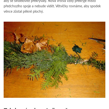
aby se šindelovitě překrývaly. Nová vrstva vždy překryje místo
předchozího spoje a nebude vidět. Větvičky rovnáme, aby spodek
věnce zůstal pěkně plochý.