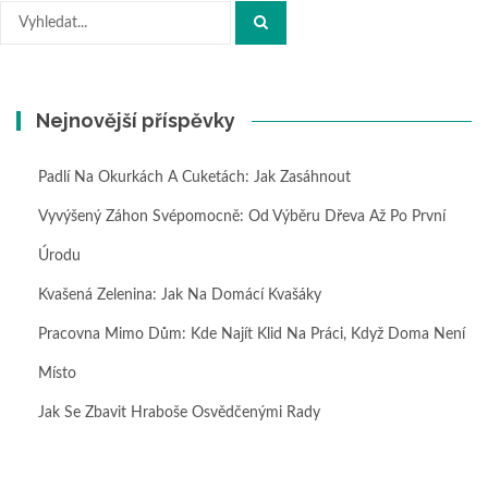
Hledat:
Nejnovější příspěvky
Padlí Na Okurkách A Cuketách: Jak Zasáhnout
Vyvýšený Záhon Svépomocně: Od Výběru Dřeva Až Po První
Úrodu
Kvašená Zelenina: Jak Na Domácí Kvašáky
Pracovna Mimo Dům: Kde Najít Klid Na Práci, Když Doma Není
Místo
Jak Se Zbavit Hraboše Osvědčenými Rady