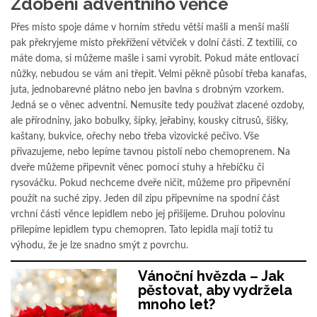
Zdobení adventního věnce
Přes místo spoje dáme v horním středu větší mašli a menší mašlí
pak překryjeme místo překřížení větviček v dolní části. Z textilií, co
máte doma, si můžeme mašle i sami vyrobit. Pokud máte entlovací
nůžky, nebudou se vám ani třepit. Velmi pěkně působí třeba kanafas,
juta, jednobarevné plátno nebo jen bavlna s drobným vzorkem.
Jedná se o věnec adventní. Nemusíte tedy používat zlacené ozdoby,
ale přírodniny, jako bobulky, šípky, jeřabiny, kousky citrusů, šišky,
kaštany, bukvice, ořechy nebo třeba vizovické pečivo. Vše
přivazujeme, nebo lepíme tavnou pistolí nebo chemoprenem. Na
dveře můžeme připevnit věnec pomocí stuhy a hřebíčku či
rysováčku. Pokud nechceme dveře ničit, můžeme pro připevnění
použít na suché zipy. Jeden díl zipu připevníme na spodní část
vrchní části věnce lepidlem nebo jej přišijeme. Druhou polovinu
přilepíme lepidlem typu chemopren. Tato lepidla mají totiž tu
výhodu, že je lze snadno smýt z povrchu.
Vánoční hvězda – Jak
pěstovat, aby vydržela
mnoho let?