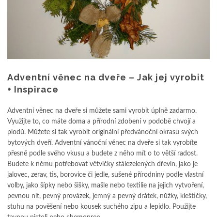
Adventní věnec na dveře – Jak jej vyrobit
+ Inspirace
Adventní věnec na dveře si můžete sami vyrobit úplně zadarmo.
Využijte to, co máte doma a přírodní zdobení v podobě chvojí a
plodů. Můžete si tak vyrobit originální předvánoční okrasu svých
bytových dveří. Adventní vánoční věnec na dveře si tak vyrobíte
přesně podle svého vkusu a budete z něho mít o to větší radost.
Budete k němu potřebovat větvičky stálezelených dřevin, jako je
jalovec, zerav, tis, borovice či jedle, sušené přírodniny podle vlastní
volby, jako šípky nebo šišky, mašle nebo textilie na jejich vytvoření,
pevnou nit, pevný provázek, jemný a pevný drátek, nůžky, kleštičky,
stuhu na pověšení nebo kousek suchého zipu a lepidlo. Použijte