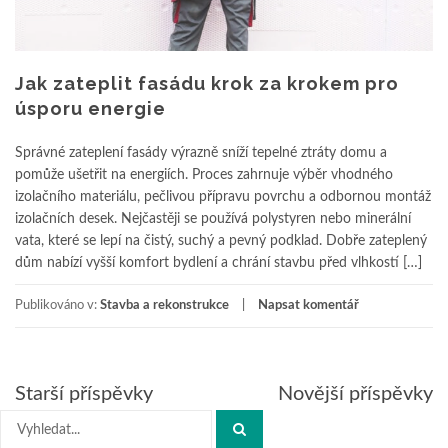
Jak zateplit fasádu krok za krokem pro
úsporu energie
Správné zateplení fasády výrazně sníží tepelné ztráty domu a
pomůže ušetřit na energiích. Proces zahrnuje výběr vhodného
izolačního materiálu, pečlivou přípravu povrchu a odbornou montáž
izolačních desek. Nejčastěji se používá polystyren nebo minerální
vata, které se lepí na čistý, suchý a pevný podklad. Dobře zateplený
dům nabízí vyšší komfort bydlení a chrání stavbu před vlhkostí […]
Publikováno v:
Stavba a rekonstrukce
Napsat komentář
Navigace
Starší příspěvky
Novější příspěvky
pro
Hledat:
příspěvky