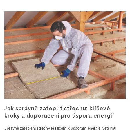
Jak správně zateplit střechu: klíčové
kroky a doporučení pro úsporu energií
Správné zateplení střechy je klíčem k úsporám energie, většímu