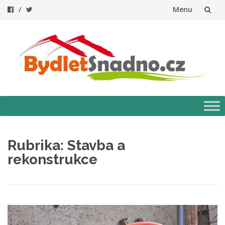
Menu
Přeskočit
na
obsah
Přeskočit
na
obsah
Rubrika:
Stavba a
rekonstrukce