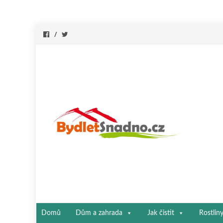
Přeskočit
Domů
Dům a zahrada
Jak čistit
Rostlin
na