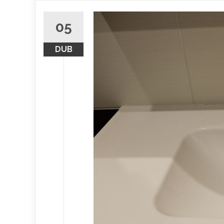
obsah
05
DUB