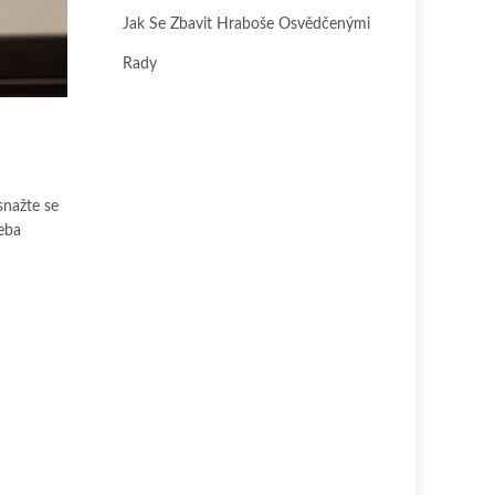
Jak Se Zbavit Hraboše Osvědčenými
Rady
snažte se
řeba