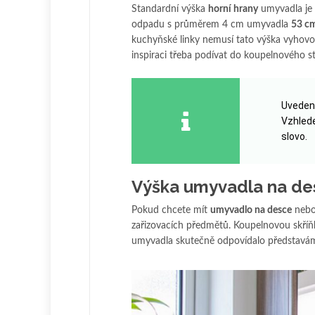
Standardní výška
horní hrany
umyvadla je
odpadu s průměrem 4 cm umyvadla
53 c
kuchyňské linky nemusí tato výška vyhovov
inspiraci třeba podívat do koupelnového st
Uvedené
Vzhlede
slovo.
Výška umyvadla na de
Pokud chcete mít
umyvadlo na desce
nebo
zařizovacích předmětů. Koupelnovou skříňk
umyvadla skutečně odpovídalo představám