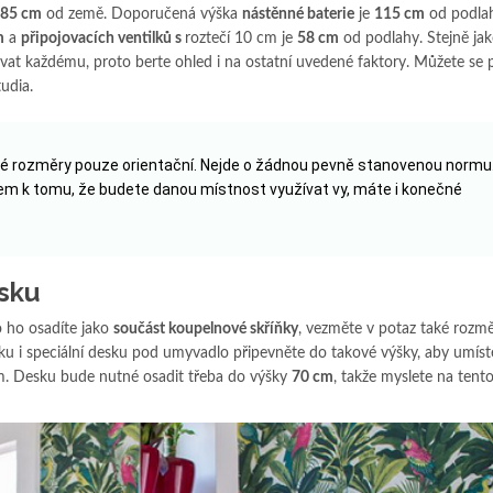
85 cm
od země. Doporučená výška
nástěnné baterie
je
115 cm
od podlah
m
a
připojovacích ventilků s
roztečí 10 cm je
58 cm
od podlahy. Stejně ja
at každému, proto berte ohled i na ostatní uvedené faktory. Můžete se 
udia.
 rozměry pouze orientační. Nejde o žádnou pevně stanovenou normu
m k tomu, že budete danou místnost využívat vy, máte i konečné
sku
 ho osadíte jako
součást koupelnové skříňky
, vezměte v potaz také rozm
u i speciální desku pod umyvadlo připevněte do takové výšky, aby umíst
. Desku bude nutné osadit třeba do výšky
70 cm
, takže myslete na tento