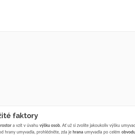
ité faktory
rostor
a vzít v úvahu
výšku osob
. Ať už si zvolíte jakoukoliv výšku umyvad
d hrany umyvadla, prohlédněte, zda je
hrana
umyvadla po celém
obvodu