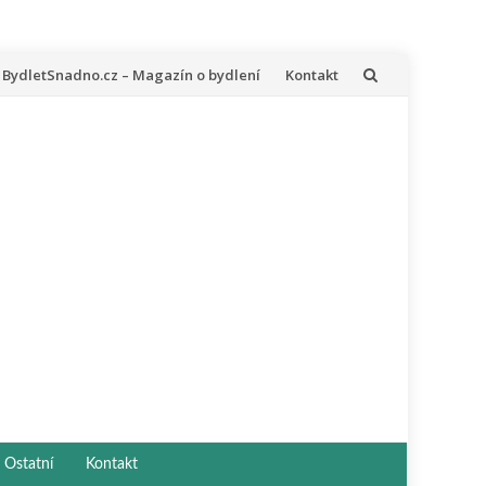
řeskočit
BydletSnadno.cz – Magazín o bydlení
Kontakt
a
bsah
Ostatní
Kontakt