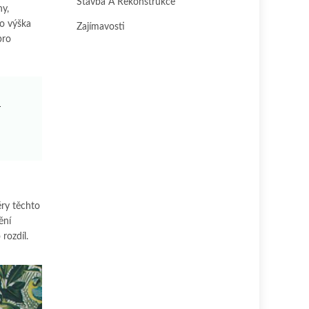
Stavba A Rekonstrukce
y,
ko výška
Zajímavosti
pro
.
ěry těchto
ění
 rozdíl.