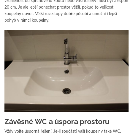
vzdálenost od sprchového koutu nebo vaší toalety musí být alespoň
20 cm. Je ale lepší ponechat prostor větší, pokud to velikost
koupelny dovolí. Větší rozestupy dobře působí a umožní i lepší
pohyb v rámci koupelny.
Závěsné WC a úspora prostoru
Vždy volte úsporná řešení. Je-li součástí vaší koupelny také WC,