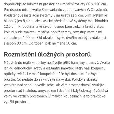
doporučuje se minimální prostor na umístění toalety 80 x 120 cm.
Pro úsporu místa zvolte Slim variantu zabudovaných WC systémů.
Předstěnové instalační systémy Slim ušetří až 5 cm. Slim systém je
hluboký jen 8,4 cm, ale klasické předstěnové systémy mají hloubku
12,5 cm. Připočtěte také celou nosnou konstrukci a krycí vrstvu.
Pokud bude toaleta umístěna poblíž sprchy, rozestup mezi nimi
volte alespoň 20 cm. Od okraje mísy ke dveřím má být vzdálenost
alespoň 30 cm. Od topení pak nejméně 50 cm.
Rozmístění úložných prostorů
Nábytek do malé koupelny nedávejte příliš hamatný a tmavý. Zvolte
lehký, jednoduchý, světlý a elegantní nábytek, který vaši koupelnu
opticky zvětší. I v malé koupelně může být dostatek úložných
prostor. Co nedáte do šířky, dejte na výšku. Poličky a skřínky
vrstvěte nad sebou a vedle sebe, jak vám prostot dovolí. Využijte
prostor nad toaletou, umyvadlem i dveřmi, i když obyčejně zůstává
volný ve větších prostorách. V malých koupelnách je to praktické
využití prostoru.