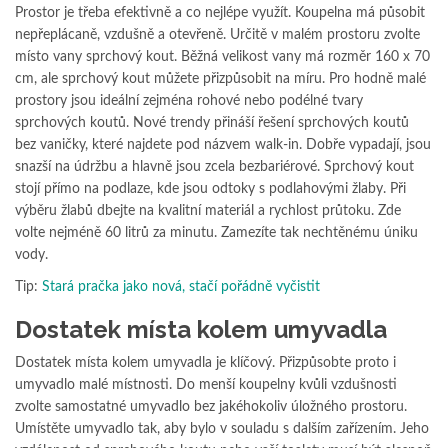
Prostor je třeba efektivně a co nejlépe využít. Koupelna má působit
nepřeplácaně, vzdušně a otevřeně. Určitě v malém prostoru zvolte
místo vany sprchový kout. Běžná velikost vany má rozměr 160 x 70
cm, ale sprchový kout můžete přizpůsobit na míru. Pro hodně malé
prostory jsou ideální zejména rohové nebo podélné tvary
sprchových koutů. Nové trendy přináší řešení sprchových koutů
bez vaničky, které najdete pod názvem walk-in. Dobře vypadají, jsou
snazší na údržbu a hlavně jsou zcela bezbariérové. Sprchový kout
stojí přímo na podlaze, kde jsou odtoky s podlahovými žlaby. Při
výběru žlabů dbejte na kvalitní materiál a rychlost průtoku. Zde
volte nejméně 60 litrů za minutu. Zamezíte tak nechtěnému úniku
vody.
Tip:
Stará pračka jako nová, stačí pořádně vyčistit
Dostatek místa kolem umyvadla
Dostatek místa kolem umyvadla je klíčový. Přizpůsobte proto i
umyvadlo malé místnosti. Do menší koupelny kvůli vzdušnosti
zvolte samostatné umyvadlo bez jakéhokoliv úložného prostoru.
Umístěte umyvadlo tak, aby bylo v souladu s dalším zařízením. Jeho