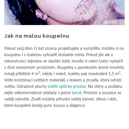
Jak na malou koupelnu
Pokud svůj dům či byt zrovna projektujete a vymýšlíte, můžete si na
koupelnu i s toaletou vyhradit dostatek místa. Pokud jde ale o
rekonstrukci zejména ve starším bytě, musíte si velmi často vystačit
s dost omezeným prostorem. Koupelny v panelovém domě mnohdy
2
2
mívají přibližně 4 m
, někdy i méně, toalety pak maximálně 1,5 m
.
Volte kombinaci světlých materiálů s leskem a zrcadla, která odráží
světlo. Odrazové plochy
zvětší opticky prostor
. Na stěny a podlahu
dejte velkoformátové obklady v jedné
barvě
. Pruhům a mozaice se
raději vyhněte. Zvolit můžete přírodní světlý kámen, dřevo i sklo,
které koupelně dodají punc luxusu a elegance.