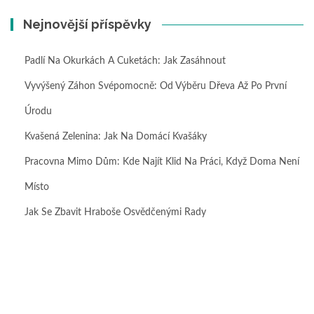
Nejnovější příspěvky
Padlí Na Okurkách A Cuketách: Jak Zasáhnout
Vyvýšený Záhon Svépomocně: Od Výběru Dřeva Až Po První
Úrodu
Kvašená Zelenina: Jak Na Domácí Kvašáky
Pracovna Mimo Dům: Kde Najít Klid Na Práci, Když Doma Není
Místo
Jak Se Zbavit Hraboše Osvědčenými Rady