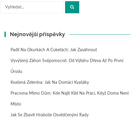
Hledat:
Nejnovější příspěvky
Padlí Na Okurkách A Cuketách: Jak Zasáhnout
Vyvýšený Záhon Svépomocně: Od Výběru Dřeva Až Po První
Úrodu
Kvašená Zelenina: Jak Na Domácí Kvašáky
Pracovna Mimo Dům: Kde Najít Klid Na Práci, Když Doma Není
Místo
Jak Se Zbavit Hraboše Osvědčenými Rady