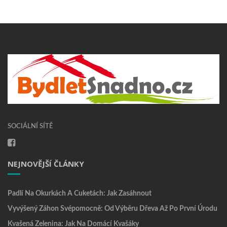
SOCIÁLNÍ SÍTĚ
NEJNOVĚJŠÍ ČLÁNKY
Padlí Na Okurkách A Cuketách: Jak Zasáhnout
Vyvýšený Záhon Svépomocně: Od Výběru Dřeva Až Po První Úrodu
Kvašená Zelenina: Jak Na Domácí Kvašáky