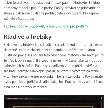
nakreslete si svou představu na kousek papíru. Zhotovte si klidně
pomocný model z papírů a pásky. Papíry provizorně připevníte na
stěnu a pak si vše důkladně prohlédnete s odstupem. Pak teprve
začnete věšet obrazy.
Tip:
Přechodové lišty, profily a hrany schodů pro podlahy
Kladivo a hřebíky
S kladivem a hřebíky jde o tradiční řešení. Pokud s tímto nástrojem
skutečně umíte zacházet, není co namítat a můžete se rovnou
pustit do práce. Při použití této osvědčené metody vám hrozí jen to,
že hřebík obraz neudrží a spadne na zem. Můžete také sáhnout po
adhezivních háčcích. Pokud si s kladivem v ruce příliš nevěříte a
začínáte, použijte samolepicí pásku, ze které si vytvoříte na stěně
kříž, který zabrání jejímu popraskání během zatloukání. Pokud máte
byt v paneláku, pořiďte si zatloukač jehel. Práci s ním zvládne i žena
a na menší obrázky vám stačí.