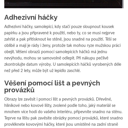
Adhezivní háčky
Adhezivní háčky, samolepicí, kdy stačí pouze sloupnout kousek
papírku a jsou připravené k použití, nebo ty, co se musí nejprve
zahřát a pak přitisknout ke stěně, jsou snadné na použití. Těší se
oblibě a mají je rády i ženy, protože tak mohou ryze mužskou práci
obejít. Věšení obrazů pomocí samolepicích háčků má jednu
nevýhodu, mohou se samovolně odlepit. Při nákupu pečlivě
zkontrolujte datum výroby. U samolepících háčků vyrobených déle
než před 2 lety, může být už lepidlo zaschlé.
Věšení pomocí lišt a pevných
provázků
Obrazy lze zavěsit i pomocí lišt a pevných provázků. Dřevěné,
hliníkové nebo kovové lišty, zvolené podle toho, jaký materiál se
mnohem více hodí do vašeho interiéru, připevníte snadno na stěnu.
Teprve na lištu pak zavěsíte obrázky pomocí provázků, které snadno
provléknete kovovými háčky, které jsou umístěné na zadní straně