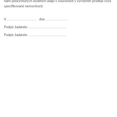
námi poskytnutých osobních údajů v souvislosti s vyřízením prodeje výše
specifikované nemovitosti.
V
. . . . . . . . . . . . . . . . . . .
dne
. . . . . . . . . . . . . . .
Podpis žadatele:
. . . . . . . . . . . . . . . . . . . . . . . .
Podpis žadatele:
. . . . . . . . . . . . . . . . . . . . . . . .