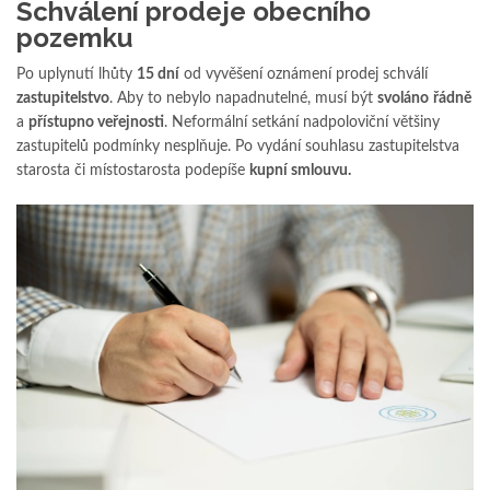
Schválení prodeje obecního
pozemku
Po uplynutí lhůty
15 dní
od vyvěšení oznámení prodej schválí
zastupitelstvo
. Aby to nebylo napadnutelné, musí být
svoláno
řádně
a
přístupno veřejnosti
. Neformální setkání nadpoloviční většiny
zastupitelů podmínky nesplňuje. Po vydání souhlasu zastupitelstva
starosta či místostarosta podepíše
kupní smlouvu.