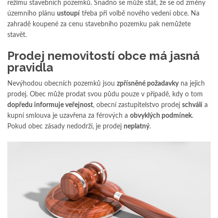
režimu stavebních pozemků. Snadno se může stát, že se od změny
územního plánu
ustoupí
třeba při volbě nového vedení obce. Na
zahradě koupené za cenu stavebního pozemku pak nemůžete
stavět.
Prodej nemovitostí obce má jasná
pravidla
Nevýhodou obecních pozemků jsou
zpřísněné požadavky
na jejich
prodej. Obec může prodat svou půdu pouze v případě, kdy o tom
dopředu informuje veřejnost
, obecní zastupitelstvo prodej
schválí
a
kupní smlouva je uzavřena za férových a
obvyklých podmínek
.
Pokud obec zásady nedodrží, je prodej
neplatný
.