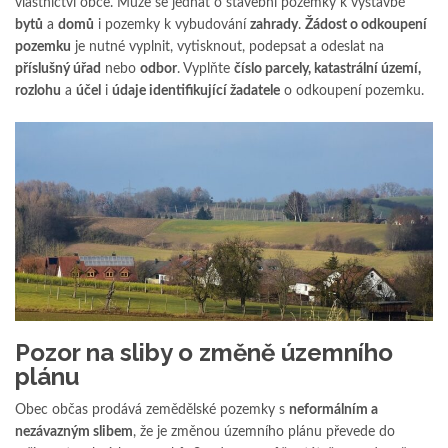
vlastnictví obce. Může se jednat o stavební pozemky k výstavbě
bytů
a
domů
i pozemky k vybudování
zahrady
.
Žádost o odkoupení
pozemku
je nutné vyplnit, vytisknout, podepsat a odeslat na
příslušný úřad
nebo
odbor
. Vyplňte
číslo parcely, katastrální území,
rozlohu
a
účel
i
údaje identifikující žadatele
o odkoupení pozemku.
Pozor na sliby o změně územního
plánu
Obec občas prodává zemědělské pozemky s
neformálním a
nezávazným slibem
, že je změnou územního plánu převede do