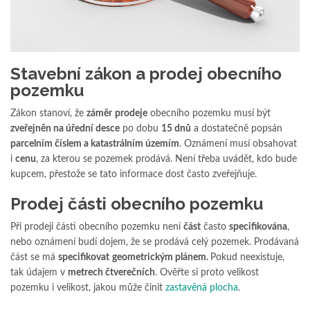
Stavební zákon a prodej obecního
pozemku
Zákon stanoví, že
záměr
prodeje
obecního pozemku musí být
zveřejněn na úřední desce
po dobu
15 dnů
a dostatečně popsán
parcelním číslem a katastrálním územím
. Oznámení musí obsahovat
i
cenu
, za kterou se pozemek prodává. Není třeba uvádět, kdo bude
kupcem, přestože se tato informace dost často zveřejňuje.
Prodej části obecního pozemku
Při prodeji části obecního pozemku není
část
často
specifikována
,
nebo oznámení budí dojem, že se prodává celý pozemek. Prodávaná
část se má
specifikovat
geometrickým plánem.
Pokud neexistuje,
tak údajem v
metrech čtverečních
. Ověřte si proto velikost
pozemku i velikost, jakou může činit
zastavěná plocha
.