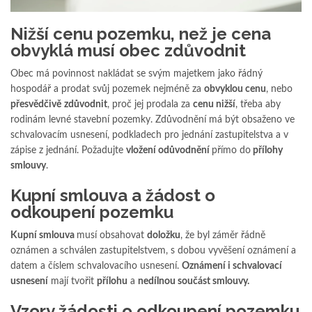
Nižší cenu pozemku, než je cena
obvyklá musí obec zdůvodnit
Obec má povinnost nakládat se svým majetkem jako řádný
hospodář a prodat svůj pozemek nejméně za
obvyklou cenu
, nebo
přesvědčivě
zdůvodnit
, proč jej prodala za
cenu nižší
, třeba aby
rodinám levné stavební pozemky. Zdůvodnění má být obsaženo ve
schvalovacím usnesení, podkladech pro jednání zastupitelstva a v
zápise z jednání. Požadujte
vložení odůvodnění
přímo do
přílohy
smlouvy
.
Kupní smlouva a žádost o
odkoupení pozemku
Kupní smlouva
musí obsahovat
doložku
, že byl záměr řádně
oznámen a schválen zastupitelstvem, s dobou vyvěšení oznámení a
datem a číslem schvalovacího usnesení.
Oznámení i schvalovací
usnesení
mají tvořit
přílohu
a
nedílnou součást smlouvy.
Vzory žádosti o odkoupení pozemku