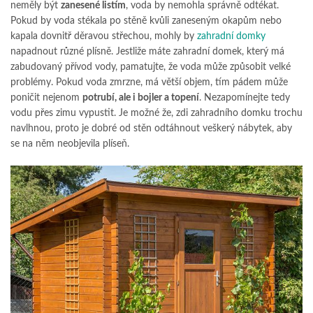
neměly být
zanesené listím
, voda by nemohla správně odtékat.
Pokud by voda stékala po stěně kvůli zaneseným okapům nebo
kapala dovnitř děravou střechou, mohly by
zahradní domky
napadnout různé plísně. Jestliže máte zahradní domek, který má
zabudovaný přívod vody, pamatujte, že voda může způsobit velké
problémy. Pokud voda zmrzne, má větší objem, tím pádem může
poničit nejenom
potrubí, ale i bojler a topení
. Nezapomínejte tedy
vodu přes zimu vypustit. Je možné že, zdi zahradního domku trochu
navlhnou, proto je dobré od stěn odtáhnout veškerý nábytek, aby
se na něm neobjevila plíseň.