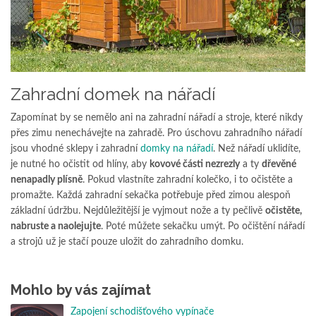
Zahradní domek na nářadí
Zapomínat by se nemělo ani na zahradní nářadí a stroje, které nikdy
přes zimu nenechávejte na zahradě. Pro úschovu zahradního nářadí
jsou vhodné sklepy i zahradní
domky na nářadí
. Než nářadí uklidíte,
je nutné ho očistit od hlíny, aby
kovové části nezrezly
a ty
dřevěné
nenapadly plísně
. Pokud vlastníte zahradní kolečko, i to očistěte a
promažte. Každá zahradní sekačka potřebuje před zimou alespoň
základní údržbu. Nejdůležitější je vyjmout nože a ty pečlivě
očistěte,
nabruste a naolejujte
. Poté můžete sekačku umýt. Po očištění nářadí
a strojů už je stačí pouze uložit do zahradního domku.
Mohlo by vás zajímat
Zapojení schodišťového vypínače