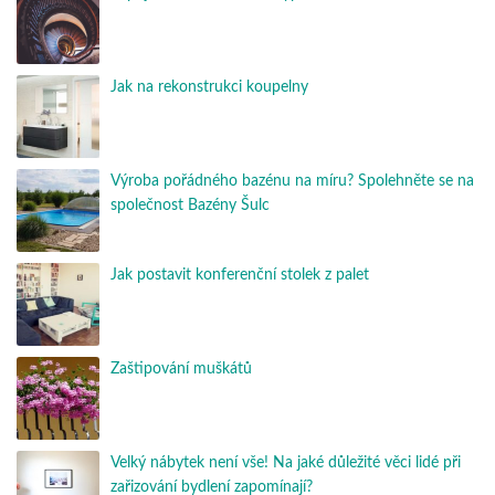
Jak​ ​na​ ​rekonstrukci​ ​koupelny
Výroba pořádného bazénu na míru? Spolehněte se na
společnost Bazény Šulc
Jak postavit konferenční stolek z palet
Zaštipování muškátů
Velký nábytek není vše! Na jaké důležité věci lidé při
zařizování bydlení zapomínají?