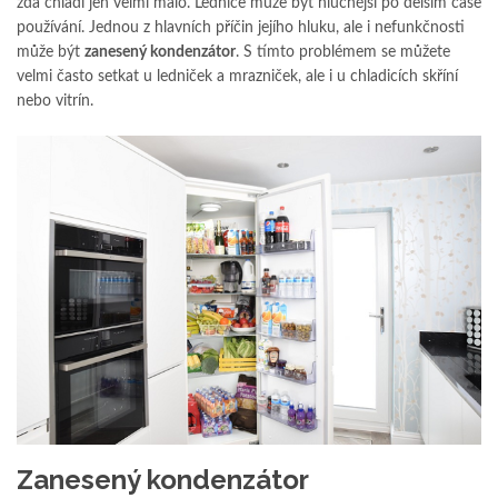
zda chladí jen velmi málo. Lednice může být hlučnější po delším čase
používání. Jednou z hlavních příčin jejího hluku, ale i nefunkčnosti
může být
zanesený kondenzátor
. S tímto problémem se můžete
velmi často setkat u ledniček a mrazniček, ale i u chladicích skříní
nebo vitrín.
Zanesený kondenzátor