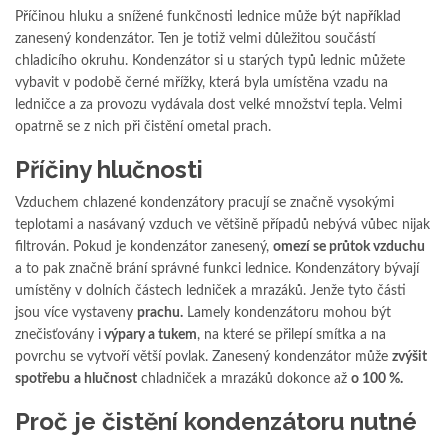
Příčinou hluku a snížené funkčnosti lednice může být například
zanesený kondenzátor. Ten je totiž velmi důležitou součástí
chladicího okruhu. Kondenzátor si u starých typů lednic můžete
vybavit v podobě černé mřížky, která byla umístěna vzadu na
ledničce a za provozu vydávala dost velké množství tepla. Velmi
opatrně se z nich při čistění ometal prach.
Příčiny hlučnosti
Vzduchem chlazené kondenzátory pracují se značně vysokými
teplotami a nasávaný vzduch ve většině případů nebývá vůbec nijak
filtrován. Pokud je kondenzátor zanesený,
omezí se průtok vzduchu
a to pak značně brání správné funkci lednice. Kondenzátory bývají
umístěny v dolních částech ledniček a mrazáků. Jenže tyto části
jsou více vystaveny
prachu.
Lamely kondenzátoru mohou být
znečisťovány i
výpary a tukem
, na které se přilepí smítka a na
povrchu se vytvoří větší povlak. Zanesený kondenzátor může
zvýšit
spotřebu
a hlučnost
chladniček a mrazáků dokonce až
o 100 %.
Proč je čistění kondenzátoru nutné