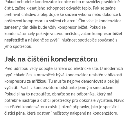
Pokud nebudete kondenzátor lednice nebo mrazničky pravidelně
čistit, začne klesat jeho schopnost odvádět teplo. Pak se začne
přehřívat chladivo a olej, dojde ke snížení výkonu nebo dokonce k
poškození kompresoru a snížení chlazení. Čím více je kondenzátor
zanesený, tím déle bude vždy kompresor běžet. Pokud se
kondenzátor celý pokryje vrstvou nečistot, začne kompresor
běžet
nepřetržitě
a následně se zvýší i hlučnost spotřebiče současně s
jeho spotřebou.
Jak na čištění kondenzátoru
Před údržbou vždy odpojte zařízení od elektrické sítě. U moderních
typů chladniček a mrazniček bývá kondenzátor umístěn v blízkosti
kompresoru za
mřížkou
. Tu musíte nejprve
demontovat
a pak jej
vyčistit
. Prach z kondenzátoru odstraňte jemným smetáčkem.
Pokud si na to netroufáte, obraťte se na odborníka, který má
potřebné nástroje a čisticí prostředky pro dokonalé vyčištění. Navíc
na čištění kondenzátoru existují různé přípravky, jako je speciální
čistící pěna
, která odstraní nečistoty nalepené na kondenzátoru.