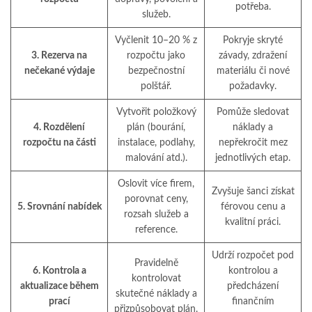
potřeba.
služeb.
Vyčlenit 10–20 % z
Pokryje skryté
3. Rezerva na
rozpočtu jako
závady, zdražení
nečekané výdaje
bezpečnostní
materiálu či nové
polštář.
požadavky.
Vytvořit položkový
Pomůže sledovat
4. Rozdělení
plán (bourání,
náklady a
rozpočtu na části
instalace, podlahy,
nepřekročit mez
malování atd.).
jednotlivých etap.
Oslovit více firem,
Zvyšuje šanci získat
porovnat ceny,
5. Srovnání nabídek
férovou cenu a
rozsah služeb a
kvalitní práci.
reference.
Udrží rozpočet pod
Pravidelně
6. Kontrola a
kontrolou a
kontrolovat
aktualizace během
předcházení
skutečné náklady a
prací
finančním
přizpůsobovat plán.