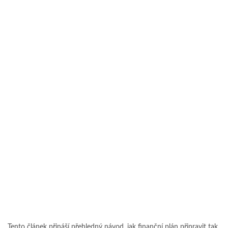
Tento článek přináší přehledný návod, jak finanční plán připravit tak,