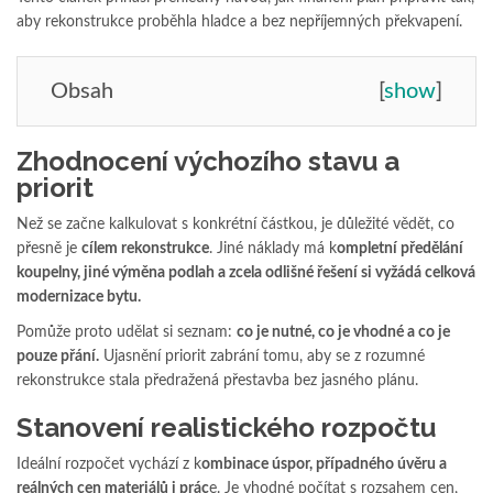
aby rekonstrukce proběhla hladce a bez nepříjemných překvapení.
Obsah
[
show
]
Zhodnocení výchozího stavu a
priorit
Než se začne kalkulovat s konkrétní částkou, je důležité vědět, co
přesně je
cílem rekonstrukce
. Jiné náklady má k
ompletní předělání
koupelny, jiné výměna podlah a zcela odlišné řešení si vyžádá celková
modernizace bytu.
Pomůže proto udělat si seznam:
co je nutné, co je vhodné a co je
pouze přání.
Ujasnění priorit zabrání tomu, aby se z rozumné
rekonstrukce stala předražená přestavba bez jasného plánu.
Stanovení realistického rozpočtu
Ideální rozpočet vychází z k
ombinace úspor, případného úvěru a
reálných cen materiálů i prác
e. Je vhodné počítat s rozsahem cen,