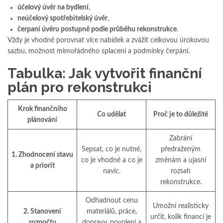
účelový úvěr na bydlení
,
neúčelový spotřebitelský úvěr
,
čerpaní úvěru postupně podle průběhu rekonstrukce
.
Vždy je vhodné porovnat více nabídek a zvážit celkovou úrokovou
sazbu, možnost mimořádného splacení a podmínky čerpání.
Tabulka: Jak vytvořit finanční
plán pro rekonstrukci
Krok finančního
Co udělat
Proč je to důležité
plánování
Zabrání
Sepsat, co je nutné,
předraženým
1. Zhodnocení stavu
co je vhodné a co je
změnám a ujasní
a priorit
navíc.
rozsah
rekonstrukce.
Odhadnout cenu
Umožní realisticky
2. Stanovení
materiálů, práce,
určit, kolik financí je
rozpočtu
dopravy, povolení a