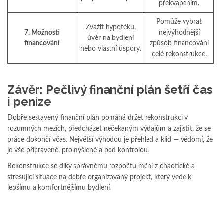
překvapením.
Pomůže vybrat
Zvážit hypotéku,
7. Možnosti
nejvýhodnější
úvěr na bydlení
financování
způsob financování
nebo vlastní úspory.
celé rekonstrukce.
Závěr: Pečlivý finanční plán šetří čas
i peníze
Dobře sestavený finanční plán pomáhá držet rekonstrukci v
rozumných mezích, předcházet nečekaným výdajům a zajistit, že se
práce dokončí včas. Největší výhodou je přehled a klid — vědomí, že
je vše připravené, promyšlené a pod kontrolou.
Rekonstrukce se díky správnému rozpočtu mění z chaotické a
stresující situace na dobře organizovaný projekt, který vede k
lepšímu a komfortnějšímu bydlení.