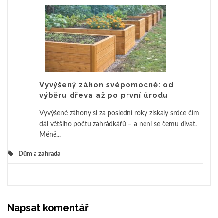
Vyvýšený záhon svépomocně: od
výběru dřeva až po první úrodu
Vyvýšené záhony si za poslední roky získaly srdce čím
dál většího počtu zahrádkářů – a není se čemu divat.
Méně...
Dům a zahrada
Napsat komentář