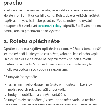
prachu
Před začátkem čištění se ujistěte, že je roleta stažená na maximum,
abyste mohli umýt celou její plochu.
Roletu zbavte velkých nečistot
,
například hmyzu, listí nebo pavučin. Před samotným umýváním
nezapomeňte venkovní
screenové rolety
odprášit. Stačí vám k tomu
hadřík, odolná prachovka nebo vysavač.
2. Roletu opláchněte
Oprášenou roletu
nejdříve opláchněte vodou
. Můžete k tomu použít
jen mokrý hadřík, kterým roletu otřete, zahradní hadici nebo vapku.
Hadici i vapku ale nastavte na nejnižší možný stupeň a roletu
opatrně opláchněte. V dalším kroku screenovou roletu umyjte
mýdlovou vodou nebo vodou se saponátem.
Při umývání se vyhněte:
agresivním nebo abrazivním (pískovým) čističům, které by
mohly povrch rolety narušit a poškodit,
hrubým houbičkám a drsným kartáčům.
Po umytí rolety saponátem ji znovu opláchněte vodou a nechte