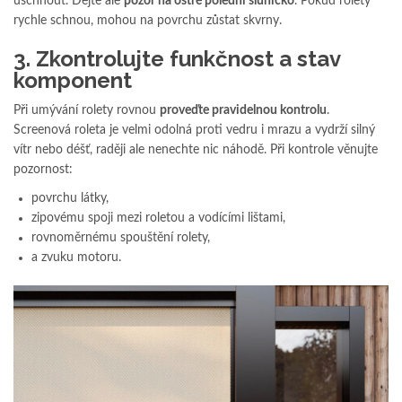
uschnout. Dejte ale
pozor na ostré polední sluníčko
. Pokud rolety
rychle schnou, mohou na povrchu zůstat skvrny.
3. Zkontrolujte funkčnost a stav
komponent
Při umývání rolety rovnou
proveďte pravidelnou kontrolu
.
Screenová roleta je velmi odolná proti vedru i mrazu a vydrží silný
vítr nebo déšť, raději ale nenechte nic náhodě. Při kontrole věnujte
pozornost:
povrchu látky,
zipovému spoji mezi roletou a vodícími lištami,
rovnoměrnému spouštění rolety,
a zvuku motoru.