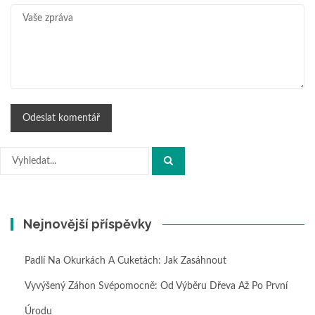
Hledat:
Nejnovější příspěvky
Padlí Na Okurkách A Cuketách: Jak Zasáhnout
Vyvýšený Záhon Svépomocně: Od Výběru Dřeva Až Po První
Úrodu