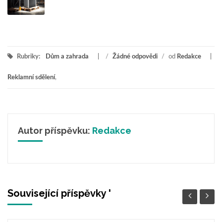
Rubriky:
Dům a zahrada
/
Žádné odpovědi
/
od
Redakce
Reklamní sdělení
,
Autor příspěvku:
Redakce
Související příspěvky '