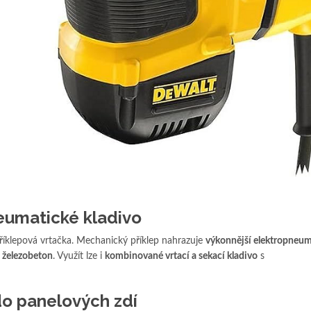
eumatické kladivo
říklepová vrtačka. Mechanický příklep nahrazuje
výkonnější elektropneum
i
železobeton
. Využít lze i
kombinované vrtací a sekací kladivo
s
 do panelových zdí