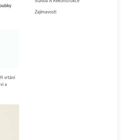
Stavba A Rekonstrukce
loubky
Zajímavosti
u
Při vrtání
ví a