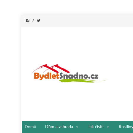
Přeskočit
Domů
Dům a zahrada
Jak čistit
Rostlin
na