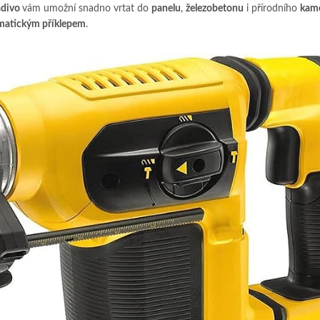
adivo
vám umožní snadno vrtat do
panelu
,
železobetonu
i přírodního
kam
umatickým příklepem
.