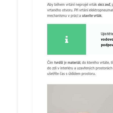
Aby během vrtání neprojel vrták
skrz zeď,
p
vrtaného otvoru. Při vrtání elektropneum
mechanismu v práci a
utavíte vrták
.
Ujistět
vodovo
podpov
Čím
tvrdší
je
materiál
, do kterého vrtáte, 
do zdi v interiéru a uzavřených prostorách
ušetříte čas s úklidem prostoru.