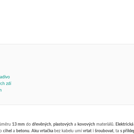
ladivo
ch zdí
m
průměru
13 mm
do
dřevěných
,
plastových
a
kovových
materiálů.
Elektrická
do
cihel
a
betonu
.
Aku vrtačka
bez kabelu umí
vrtat
i
šroubovat
, ta
s přík