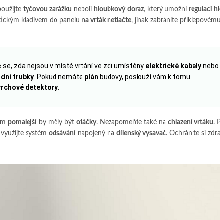
oužijte
tyčovou zarážku
neboli
hloubkový
doraz
, který umožní
regulaci h
atickým kladivem do panelu
na vrták netlačte
, jinak zabráníte příklepovém
e se, zda nejsou v místě vrtání ve zdi umístěny
elektrické kabely
nebo
dní trubky
. Pokud nemáte
plán
budovy, poslouží vám k tomu
rchové detektory
.
tím
pomalejší
by měly být
otáčky
. Nezapomeňte také na
chlazení vrtáku
. 
 využijte systém
odsávání
napojený na
dílenský vysavač
. Ochráníte si zdra