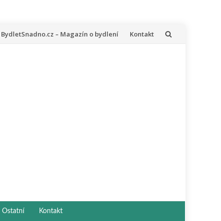
řeskočit
BydletSnadno.cz – Magazín o bydlení
Kontakt
a
bsah
Ostatní
Kontakt