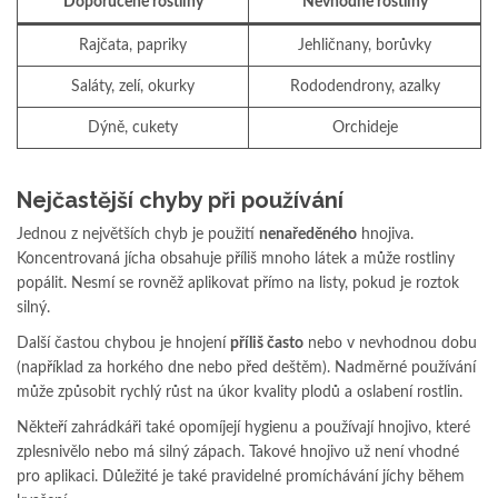
Doporučené rostliny
Nevhodné rostliny
Rajčata, papriky
Jehličnany, borůvky
Saláty, zelí, okurky
Rododendrony, azalky
Dýně, cukety
Orchideje
Nejčastější chyby při používání
Jednou z největších chyb je použití
nenaředěného
hnojiva.
Koncentrovaná jícha obsahuje příliš mnoho látek a může rostliny
popálit. Nesmí se rovněž aplikovat přímo na listy, pokud je roztok
silný.
Další častou chybou je hnojení
příliš často
nebo v nevhodnou dobu
(například za horkého dne nebo před deštěm). Nadměrné používání
může způsobit rychlý růst na úkor kvality plodů a oslabení rostlin.
Někteří zahrádkáři také opomíjejí hygienu a používají hnojivo, které
zplesnivělo nebo má silný zápach. Takové hnojivo už není vhodné
pro aplikaci. Důležité je také pravidelné promíchávání jíchy během