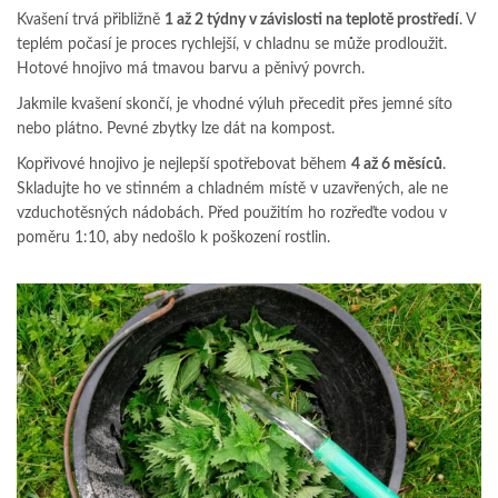
Kvašení trvá přibližně
1 až 2 týdny v závislosti na teplotě prostředí
. V
teplém počasí je proces rychlejší, v chladnu se může prodloužit.
Hotové hnojivo má tmavou barvu a pěnivý povrch.
Jakmile kvašení skončí, je vhodné výluh přecedit přes jemné síto
nebo plátno. Pevné zbytky lze dát na kompost.
Kopřivové hnojivo je nejlepší spotřebovat během
4 až 6 měsíců
.
Skladujte ho ve stinném a chladném místě v uzavřených, ale ne
vzduchotěsných nádobách. Před použitím ho rozřeďte vodou v
poměru 1:10, aby nedošlo k poškození rostlin.