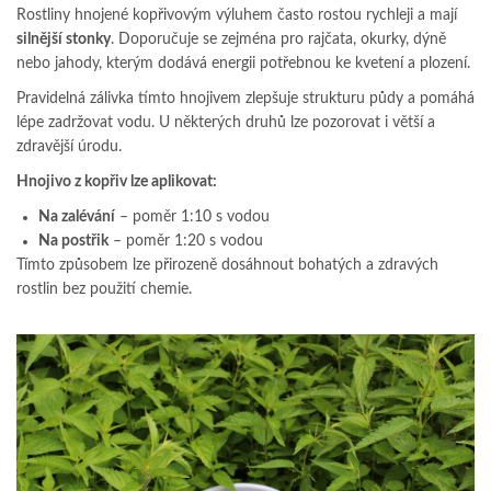
Rostliny hnojené kopřivovým výluhem často rostou rychleji a mají
silnější stonky
. Doporučuje se zejména pro rajčata, okurky, dýně
nebo jahody, kterým dodává energii potřebnou ke kvetení a plození.
Pravidelná zálivka tímto hnojivem zlepšuje strukturu půdy a pomáhá
lépe zadržovat vodu. U některých druhů lze pozorovat i větší a
zdravější úrodu.
Hnojivo z kopřiv lze aplikovat:
Na zalévání
– poměr 1:10 s vodou
Na postřik
– poměr 1:20 s vodou
Tímto způsobem lze přirozeně dosáhnout bohatých a zdravých
rostlin bez použití chemie.