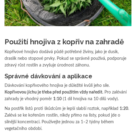
Použití hnojiva z kopřiv na zahradě
Kopřivové hnojivo dodává půdě potřebné živiny, jako je dusík,
draslík nebo stopové prvky. Pokud se správně používá, podporuje
zdravý růst rostlin a zvyšuje úrodnost záhonu.
Správné dávkování a aplikace
Dávkování kopřivového hnojiva je důležité kvůli jeho síle.
Kopřivovou jíchu je třeba před použitím vždy naředit.
Pro zalévání
zahrady je vhodný poměr
1:10
(1 díl hnojiva na 10 dílů vody).
Na postřik listů proti škůdcům je lepší slabší roztok, například
1:20
.
Zalévá se ke kořenům rostlin, nikdy přímo na listy, pokud jde o
silnější koncentraci. Používejte jednou za 1–2 týdny během
vegetačního období.