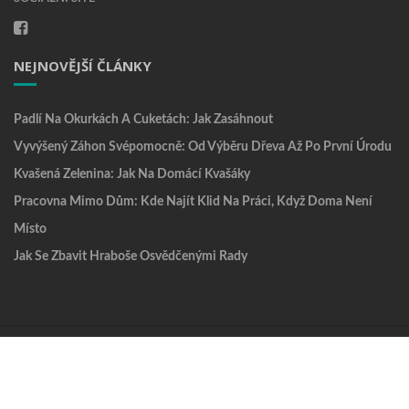
NEJNOVĚJŠÍ ČLÁNKY
Padlí Na Okurkách A Cuketách: Jak Zasáhnout
Vyvýšený Záhon Svépomocně: Od Výběru Dřeva Až Po První Úrodu
Kvašená Zelenina: Jak Na Domácí Kvašáky
Pracovna Mimo Dům: Kde Najít Klid Na Práci, Když Doma Není
Místo
Jak Se Zbavit Hraboše Osvědčenými Rady
Reklama
Copyright © 2026 BydletSnadno.cz. Kopírování a přebírání obsahu
bez předchozího souhlasu není dovoleno. Všechna práva vyhrazena.