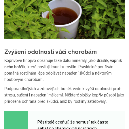
Zvýšení odolnosti vůči chorobám
Kopřivové hnojivo obsahuje také další minerály, jako
draslík, vápník
nebo hořčík
, které posilují imunitu rostlin. Pravidelné používání
pomáhá rostlinám lépe odolávat napadení škůdci a některým
houbovým chorobám.
Podpora silnějších a zdravějších buněk vede k vyšší odolnosti proti
stresu, sušení i napadení mšicemi. Některé složky kopřiv působí jako
přirozená ochrana před škůdci, aniž by rostliny zatěžovaly.
Pěstitelé oceňují, že nemusí tak často
sahat po chemických postřicích.