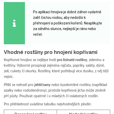
Po aplikaci hnojiva je dobré záhon vydatně
zalít čistou vodou, aby nedošlo k
přehnojení a poškození kořenů. Neaplikujte
za silného slunce, nejlepší je ráno nebo
večer.
Vhodné rostliny pro hnojení kopřivami
Kopřivové hnojivo se nejlépe hodí
pro listnaté rostliny
, zeleninu a
květiny. Výborně prospívají zejména rajčata, papriky, saláty, dýně,
zelí, cukety či okurky. Rostliny, které potřebují více dusíku, z něj těží
nejvíc.
Příliš se nehodí pro
jehličnany
nebo kyselomilné rostliny (například
azalky nebo rododendrony), protože kopřivová jícha může změnit
pH půdy. Používat opatrně i u mladých či oslabených rostlin.
Pro přehlednost uvádíme tabulku nejvhodnějších plodin: