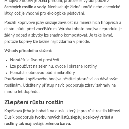
Hnojivo z kopřiv je zcela přírodní, protože se vyrábí pouze z
čerstvých rostlin a vody
. Neobsahuje žádné umělé nebo chemické
látky, což je vhodné pro ekologické pěstování.
Použití kopřivové jíchy snižuje závislost na minerálních hnojivech a
chrání půdu před znečištěním. Výroba tohoto hnojiva neprodukuje
žádný odpad a zbytky lze snadno kompostovat. Je také levné,
protože kopřivy lze běžně najít zdarma v přírodě.
Výhody přírodního složení:
Nezatěžuje životní prostředí
Lze používat na zeleninu, ovoce i okrasné rostliny
Pomáhá s obnovou půdní mikroflóry
Používáním kopřivového hnojiva pěstitel přesně ví, co dává svým
rostlinám. Udržitelný přístup navíc podporuje zdraví zahrady na
mnoho let dopředu.
Zlepšení růstu rostlin
Kopřivová jícha je bohatá na dusík, který je pro růst rostlin klíčový.
Dusík podporuje
tvorbu nových listů, zlepšuje celkový vzrůst a
rostliny tak mají sytější zelenou barvu.