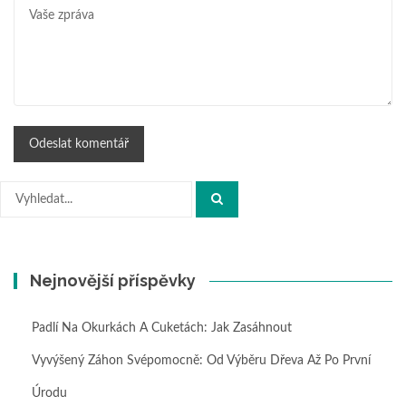
Hledat:
Nejnovější příspěvky
Padlí Na Okurkách A Cuketách: Jak Zasáhnout
Vyvýšený Záhon Svépomocně: Od Výběru Dřeva Až Po První
Úrodu