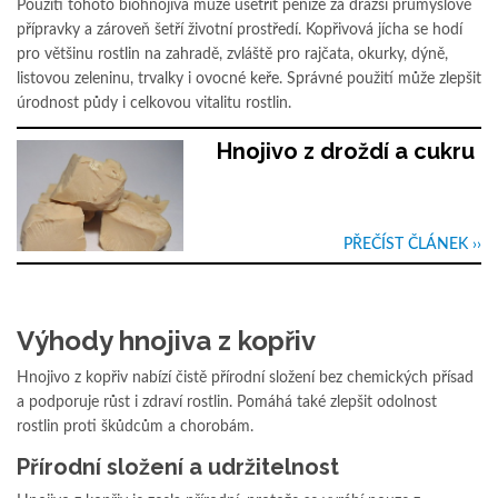
Použití tohoto biohnojiva může ušetřit peníze za dražší průmyslové
přípravky a zároveň šetří životní prostředí. Kopřivová jícha se hodí
pro většinu rostlin na zahradě, zvláště pro rajčata, okurky, dýně,
listovou zeleninu, trvalky i ovocné keře. Správné použití může zlepšit
úrodnost půdy i celkovou vitalitu rostlin.
Hnojivo z droždí a cukru
PŘEČÍST ČLÁNEK ››
Výhody hnojiva z kopřiv
Hnojivo z kopřiv nabízí čistě přírodní složení bez chemických přísad
a podporuje růst i zdraví rostlin. Pomáhá také zlepšit odolnost
rostlin proti škůdcům a chorobám.
Přírodní složení a udržitelnost