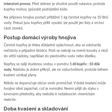
intenzivní provoz
. Před sběrem je vhodné použít rukavice, protože
kopřivy mohou způsobit podráždění kůže.
Na přípravu hnojiva postačí přibližně 1 kg čerstvé kopřivy na 10 litrů
vody. Pokud jsou kopřivy příliš vysoké, lze použít jen listy a vrchní
části stonků.
Postup domácí výroby hnojiva
Čerstvé kopřivy je třeba důkladně opláchnout, aby se odstranily
nečistoty a případné škůdce. Poté se nakrájí na menší kousky a vloží
do větší nádoby, například do plastového sudu nebo kbelíku.
Kopřivy se zalijí studenou vodou v poměru
1 díl kopřiv : 10 dílů
vody
. Nádobu je dobré přikrýt, ale ne vzduchotěsně, protože během
kvašení vznikají plyny.
Někdy se doporučuje občas směs promíchat. V době kvašení může
hnojivo silně zapáchat, což je normální. Nesmí přijít do styku s
kovovými předměty, aby nedošlo k nežádoucím chemickým
reakcím.
Doba kvašení a skladování