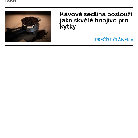
kvašení.
Kávová sedlina poslouží
jako skvělé hnojivo pro
kytky
PŘEČÍST ČLÁNEK ››