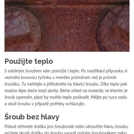
Použijte teplo
S odolným šroubem vám pomůže i teplo. Po nastříkání přípravku si
vezměte kovovou tyčinku s menším průměrem než je průměr
šroubku. Tu nahřejte a přitiskněte na hlavici šroubu. Díky teplu pak
mazivo lépe steče mezi závity. Berte ohled na materiál, ve kterém je
šroub upevněn, plast by mohlo teplo poškodit. Mějte po ruce vodu
a okolí šroubu v případě potřeby ochlazujte.
Šroub bez hlavy
Pokud strhnete drážku pro šroubovák nebo ukroutíte hlavu šroubu,
můžete zkusit drážku do šroubu vyrazit ostrým šroubovákem nebo