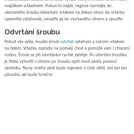
majzlíkem a kladivem. Pokud to nejde, nejprve vyvrtejte do
ulomeného šroubu klasickým vrtákem na železo otvor, do vrtačky
upevněte vytahovák, nasaďte jej do vyvrtaného otvoru a spusťte.
Odvrtání šroubu
Pokud vše selže, musíte šroub
odvrtat
odolným a ostrým vrtákem
na železo. Vrtačku zapněte na pomalý chod a pomůže vám i chlazení
vodou. Šroub se při odvrtávání rychle zahřeje. Po odvrtání šroubku
je třeba vytvořit v otvoru po šroubu opět nové závity pomocí
závitníku. Nový vnitřní závit bude nejméně o číslo větší, než byl ten
původní, ale bude funkční.