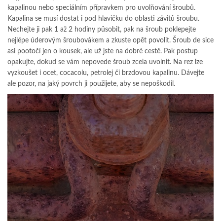
kapalinou nebo speciálním přípravkem pro uvolňování šroubů.
Kapalina se musí dostat i pod hlavičku do oblasti závitů šroubu.
Nechejte ji pak 1 až 2 hodiny působit, pak na šroub poklepejte
nejlépe úderovým šroubovákem a zkuste opět povolit. Šroub de sice
asi pootočí jen o kousek, ale už jste na dobré cestě. Pak postup
opakujte, dokud se vám nepovede šroub zcela uvolnit. Na rez lze
vyzkoušet i ocet, cocacolu, petrolej či brzdovou kapalinu. Dávejte
ale pozor, na jaký povrch ji použijete, aby se nepoškodil.