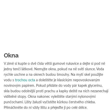
Okna
V zimě si kupte o dvě čísla větší gumové rukavice a dejte si pod ně
jedny tenčí látkové. Nemyjte okna, pokud na ně svítí slunce. Voda
rychle uschne a na oknech budou šmouhy. Na mytí skel použijte
vodu s
trochou octa
a doleštěte je klasickým nepovoskovaným
novinovým papírem. Pokud přidáte do vody pár kapek glycerinu,
skla budou odolnější proti prachu a kapky deště na nich nezanechají
viditelné stopy. Okna nakonec vyleštěte starými nylonovými
punčochami. Lišty žaluzií vyčistěte kůrkou čerstvého chleba.
Přimáčkněte do ní vždy lištu a přejeďte ji po celé délce.