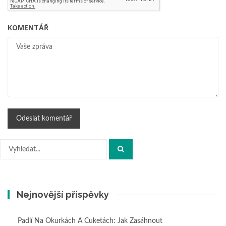
KOMENTÁŘ
Hledat:
Nejnovější příspěvky
Padlí Na Okurkách A Cuketách: Jak Zasáhnout