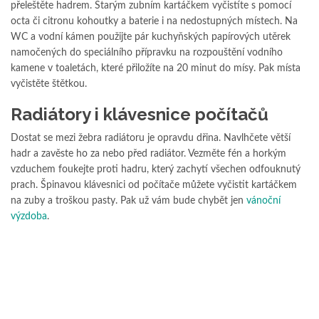
přeleštěte hadrem. Starým zubním kartáčkem vyčistíte s pomocí
octa či citronu kohoutky a baterie i na nedostupných místech. Na
WC a vodní kámen použijte pár kuchyňských papírových utěrek
namočených do speciálního přípravku na rozpouštění vodního
kamene v toaletách, které přiložíte na 20 minut do mísy. Pak místa
vyčistěte štětkou.
Radiátory i klávesnice počítačů
Dostat se mezi žebra radiátoru je opravdu dřina. Navlhčete větší
hadr a zavěste ho za nebo před radiátor. Vezměte fén a horkým
vzduchem foukejte proti hadru, který zachytí všechen odfouknutý
prach. Špinavou klávesnici od počítače můžete vyčistit kartáčkem
na zuby a troškou pasty. Pak už vám bude chybět jen
vánoční
výzdoba
.