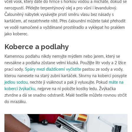
včelí vosk, který dáte do hrnce s horkou vodou a mícháte, dokud se
nerozpustí. Přidejte terpentýnový olej a pro vůni i levandulový.
Čalouněný nábytek vysávejte proti směru vlasu bez násady s
kartáčem, ať nezatrhnete nitě. Přes čalounění můžete také přehodit
ve vodě namočené a vyždímané prostěradlo a vyklepat ho praklem
jako koberec.
Koberce a podlahy
Kamennou podlahu nikdy nemyjte mýdlem nebo jarem, který se
nevsákne a podlaha zůstane velmi kluzká. Použijte litr vody a 2 lžíce
prací sody.
Spáry mezi dlaždicemi vyčistíte
pastou ze sody a vody,
kterou nanesete na starý zubní kartáček. Skvrny na koberci posypte
jedlou sodou
, nechte ji vsáknout a pak ji vyluxujte. Pokud
máte na
koberci žvýkačku
, nejprve na ni položte kostky ledu. Žvýkačka
ztvrdne a dá se snadno odstranit. Malé textilie můžete rovnou strčit
do mrazáku.