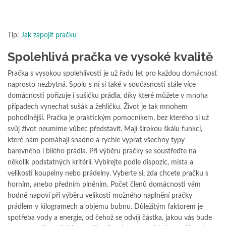
Tip:
Jak zapojit pračku
Spolehlivá pračka ve vysoké kvalitě
Pračka s vysokou spolehlivostí je už řadu let pro každou domácnost
naprosto nezbytná. Spolu s ní si také v současnosti stále více
domácností pořizuje i sušičku prádla, díky které můžete v mnoha
případech vynechat sušák a žehličku. Život je tak mnohem
pohodlnější. Pračka je praktickým pomocníkem, bez kterého si už
svůj život neumíme vůbec představit. Mají širokou škálu funkcí,
které nám pomáhají snadno a rychle vyprat všechny typy
barevného i bílého prádla. Při výběru pračky se soustřeďte na
několik podstatných kritérií. Vybírejte podle dispozic, místa a
velikosti koupelny nebo prádelny. Vyberte si, zda chcete pračku s
horním, anebo předním plněním. Počet členů domácnosti vám
hodně napoví při výběru velikosti možného naplnění pračky
prádlem v kilogramech a objemu bubnu. Důležitým faktorem je
spotřeba vody a energie, od čehož se odvíjí částka, jakou vás bude