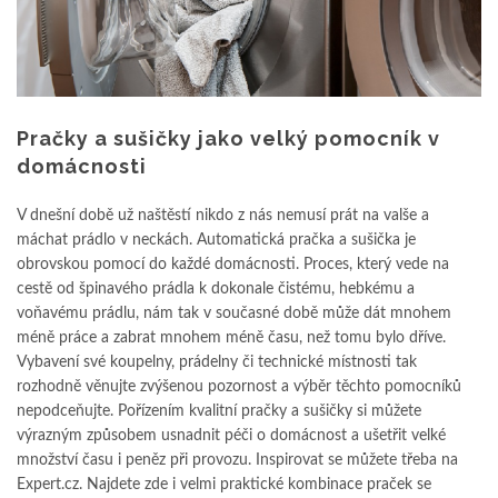
Pračky a sušičky jako velký pomocník v
domácnosti
V dnešní době už naštěstí nikdo z nás nemusí prát na valše a
máchat prádlo v neckách. Automatická pračka a sušička je
obrovskou pomocí do každé domácnosti. Proces, který vede na
cestě od špinavého prádla k dokonale čistému, hebkému a
voňavému prádlu, nám tak v současné době může dát mnohem
méně práce a zabrat mnohem méně času, než tomu bylo dříve.
Vybavení své koupelny, prádelny či technické místnosti tak
rozhodně věnujte zvýšenou pozornost a výběr těchto pomocníků
nepodceňujte. Pořízením kvalitní pračky a sušičky si můžete
výrazným způsobem usnadnit péči o domácnost a ušetřit velké
množství času i peněz při provozu. Inspirovat se můžete třeba na
Expert.cz. Najdete zde i velmi praktické kombinace praček se