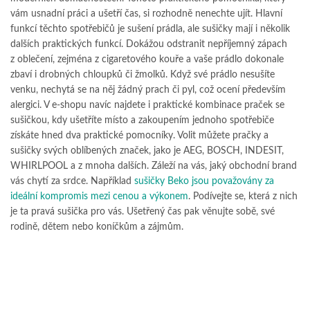
vám usnadní práci a ušetří čas, si rozhodně nenechte ujít. Hlavní
funkcí těchto spotřebičů je sušení prádla, ale sušičky mají i několik
dalších praktických funkcí. Dokážou odstranit nepříjemný zápach
z oblečení, zejména z cigaretového kouře a vaše prádlo dokonale
zbaví i drobných chloupků či žmolků. Když své prádlo nesušíte
venku, nechytá se na něj žádný prach či pyl, což ocení především
alergici. V e-shopu navíc najdete i praktické kombinace praček se
sušičkou, kdy ušetříte místo a zakoupením jednoho spotřebiče
získáte hned dva praktické pomocníky. Volit můžete pračky a
sušičky svých oblíbených značek, jako je AEG, BOSCH, INDESIT,
WHIRLPOOL a z mnoha dalších. Záleží na vás, jaký obchodní brand
vás chytí za srdce. Například
sušičky Beko jsou považovány za
ideální kompromis mezi cenou a výkonem
. Podívejte se, která z nich
je ta pravá sušička pro vás. Ušetřený čas pak věnujte sobě, své
rodině, dětem nebo koníčkům a zájmům.