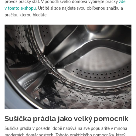
provoz pračky stát. V pohodlí svého domova vybírejte pračky
zde
v tomto e-shopu
. Určitě si zde najdete svou oblíbenou značku a
pračku, kterou hledáte.
Sušička prádla jako velký pomocník
Sušička prádla v poslední době nabývá na své popularitě v mnoha
moderních domácnostech. Tohoto praktického pomocníka, který