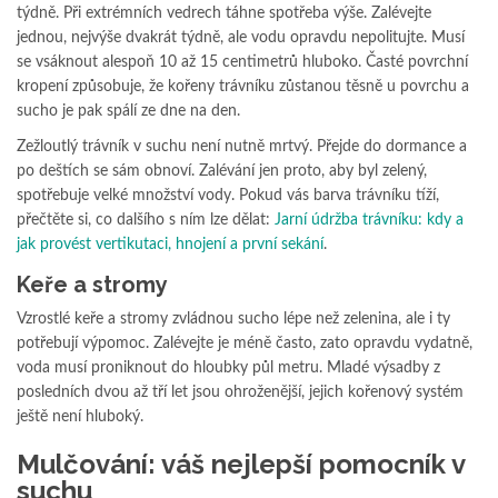
týdně. Při extrémních vedrech táhne spotřeba výše. Zalévejte
jednou, nejvýše dvakrát týdně, ale vodu opravdu nepolitujte. Musí
se vsáknout alespoň 10 až 15 centimetrů hluboko. Časté povrchní
kropení způsobuje, že kořeny trávníku zůstanou těsně u povrchu a
sucho je pak spálí ze dne na den.
Zežloutlý trávník v suchu není nutně mrtvý. Přejde do dormance a
po deštích se sám obnoví. Zalévání jen proto, aby byl zelený,
spotřebuje velké množství vody. Pokud vás barva trávníku tíží,
přečtěte si, co dalšího s ním lze dělat:
Jarní údržba trávníku: kdy a
jak provést vertikutaci, hnojení a první sekání
.
Keře a stromy
Vzrostlé keře a stromy zvládnou sucho lépe než zelenina, ale i ty
potřebují výpomoc. Zalévejte je méně často, zato opravdu vydatně,
voda musí proniknout do hloubky půl metru. Mladé výsadby z
posledních dvou až tří let jsou ohroženější, jejich kořenový systém
ještě není hluboký.
Mulčování: váš nejlepší pomocník v
suchu