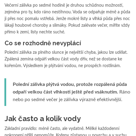
Večerní zálivka po sedmé hodině je druhou schůdnou možností,
zejména pro ty, kdo ráno nestihnou. Voda se odpařuje méně a půda
ji přes noc pomalu vstřebá. Jenže mokré listy a vlhká půda přes noc
lákají houbové choroby a slimáky. Pokud zalévate večer, míříte vždy
přímo k zemi, listy nechte suché.
Co se rozhodně nevyplácí
Polední zálivka za plného slunce je největší chyba, jakou lze udělat.
Zpálená zemina odpáří velkou část vody dřív, než se dostane ke
kořenům. Výsledkem je plýtvání vodou, ne prospěch rostlinám.
Polední zálivka plýtvá vodou, protože rozpálená půda
odpaří velkou část vlhkosti ještě před vsáknutím.
Ráno
nebo po sedmé večer je zálivka výrazně efektivnější.
Jak často a kolik vody
Základní pravidlo: méně často, ale vydatně. Mělké každodenní
pokropení příliš nepomůže. Kořeny zůstanou u povrchu a v suchu