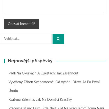
Hledat:
Nejnovější příspěvky
Padlí Na Okurkách A Cuketách: Jak Zasáhnout
Vyvýšený Záhon Svépomocně: Od Výběru Dřeva Až Po První
Úrodu
Kvašená Zelenina: Jak Na Domácí Kvašáky
Pracovna Mimo Dům: Kde Najít Klid Na Práci, Když Doma Není