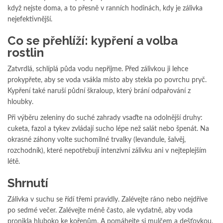
když nejste doma, a to přesně v ranních hodinách, kdy je zálivka
nejefektivnější.
Co se přehlíží: kypření a volba
rostlin
Zatvrdlá, schlíplá půda vodu nepřijme. Před zálivkou ji lehce
prokypřete, aby se voda vsákla místo aby stekla po povrchu pryč.
Kypření také naruší půdní škraloup, který brání odpařování z
hloubky.
Při výběru zeleniny do suché zahrady vsaďte na odolnější druhy:
cuketa, fazol a tykev zvládají sucho lépe než salát nebo špenát. Na
okrasné záhony volte suchomilné trvalky (levandule, šalvěj,
rozchodník), které nepotřebují intenzivní zálivku ani v nejteplejším
létě.
Shrnutí
Zálivka v suchu se řídí třemi pravidly. Zalévejte ráno nebo nejdříve
po sedmé večer. Zalévejte méně často, ale vydatně, aby voda
pronikla hluboko ke kořenům. A pomáhejte si mulčem a dešťovkou,