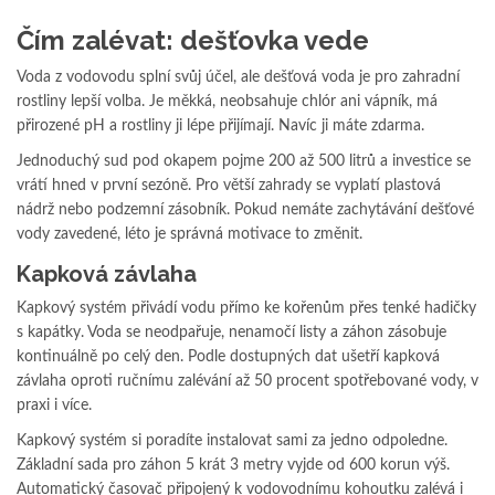
Čím zalévat: dešťovka vede
Voda z vodovodu splní svůj účel, ale dešťová voda je pro zahradní
rostliny lepší volba. Je měkká, neobsahuje chlór ani vápník, má
přirozené pH a rostliny ji lépe přijímají. Navíc ji máte zdarma.
Jednoduchý sud pod okapem pojme 200 až 500 litrů a investice se
vrátí hned v první sezóně. Pro větší zahrady se vyplatí plastová
nádrž nebo podzemní zásobník. Pokud nemáte zachytávání dešťové
vody zavedené, léto je správná motivace to změnit.
Kapková závlaha
Kapkový systém přivádí vodu přímo ke kořenům přes tenké hadičky
s kapátky. Voda se neodpařuje, nenamočí listy a záhon zásobuje
kontinuálně po celý den. Podle dostupných dat ušetří kapková
závlaha oproti ručnímu zalévání až 50 procent spotřebované vody, v
praxi i více.
Kapkový systém si poradíte instalovat sami za jedno odpoledne.
Základní sada pro záhon 5 krát 3 metry vyjde od 600 korun výš.
Automatický časovač připojený k vodovodnímu kohoutku zalévá i