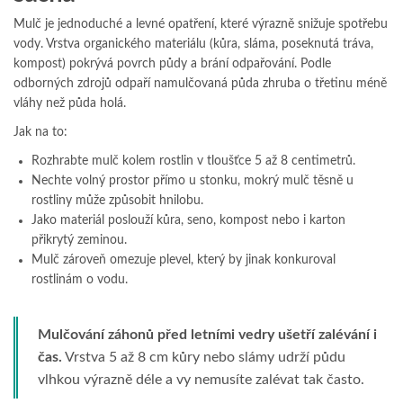
Mulč je jednoduché a levné opatření, které výrazně snižuje spotřebu
vody. Vrstva organického materiálu (kůra, sláma, poseknutá tráva,
kompost) pokrývá povrch půdy a brání odpařování. Podle
odborných zdrojů odpaří namulčovaná půda zhruba o třetinu méně
vláhy než půda holá.
Jak na to:
Rozhrabte mulč kolem rostlin v tloušťce 5 až 8 centimetrů.
Nechte volný prostor přímo u stonku, mokrý mulč těsně u
rostliny může způsobit hnilobu.
Jako materiál poslouží kůra, seno, kompost nebo i karton
přikrytý zeminou.
Mulč zároveň omezuje plevel, který by jinak konkuroval
rostlinám o vodu.
Mulčování záhonů před letními vedry ušetří zalévání i
čas.
Vrstva 5 až 8 cm kůry nebo slámy udrží půdu
vlhkou výrazně déle a vy nemusíte zalévat tak často.