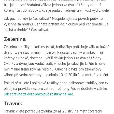
trpí jako první. Vydatná zálivka jednou za dva až tři dny donutí
kořeny růst do hloubky, kde je půda chladnější a vlhkost vydrží déle.
Jak poznat, kdy je čas zalévat? Nespoléhejte na povrch půdy, ten
vyschne za hodinu. Sáhněte prstem do hloubky pěti centimetrů. Je
suchá a drobivá? Čas zalévat.
Zelenina
Zelenina s mělkými kořeny (salát, ředkvičky) potřebuje zálivku každé
dva dny, ale stačí menší množství. Rajčata, papriky a mrkev mají
kořeny hluboké, dostanou větší dávku jednou za dva až tři dny.
Okurky a dýně jsou vodožrouti, v suchu je zalévejte každé tři dny
minimálně třemi litry na rostlinu. Obecná dávka pro zeleninový
záhon při vedru se pohybuje okolo 10 až 20 litrů na metr čtvereční.
Pokud pěstujete i pokojové rostliny nebo balkónové truhlíky, pro ty
platí jiná pravidla než pro zahradní záhony. Víc se dočtete v článku
Jak správně zalévat pokojové rostliny na jaře
.
Trávník
Trávník v létě potřebuje zhruba 20 až 25 litrů na metr čtvereční