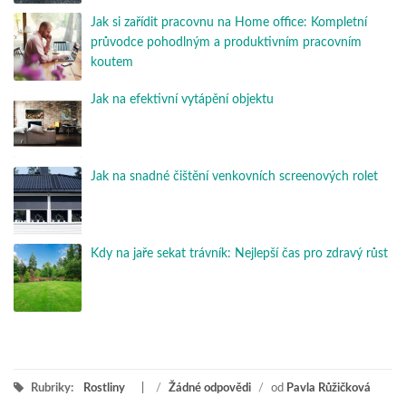
Jak si zařídit pracovnu na Home office: Kompletní
průvodce pohodlným a produktivním pracovním
koutem
Jak na efektivní vytápění objektu
Jak na snadné čištění venkovních screenových rolet
Kdy na jaře sekat trávník: Nejlepší čas pro zdravý růst
Rubriky:
Rostliny
/
Žádné odpovědi
/
od
Pavla Růžičková