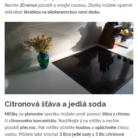
Nechte
20 minut
působit a omyjte houbou. Zbytky můžete opatrně
seškrábat
škrabkou na sklokeramickou varní desku
.
Citronová šťáva a jedlá soda
Mřížky
na
plynovém
sporáku můžete umýt pomocí
šťávy z citronu
či
citronového
koncentrátu
. Nastříkejte ji na mřížky a nechte
působit
přes noc
. Pak mřížky očistěte
houbou
a
opláchněte
čistou
vodou. Můžete také smíchat
3 lžíce jedlé sody
a
5 lžic citrónové