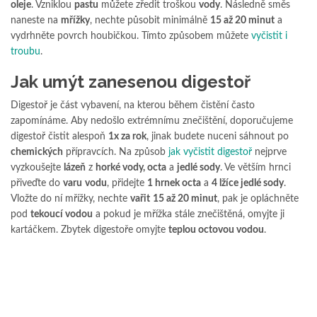
oleje
. Vzniklou
pastu
můžete zředit troškou
vody
. Následně směs
naneste na
mřížky
, nechte působit minimálně
15 až 20 minut
a
vydrhněte povrch houbičkou. Tímto způsobem můžete
vyčistit i
troubu
.
Jak umýt zanesenou digestoř
Digestoř je část vybavení, na kterou během čistění často
zapomínáme. Aby nedošlo extrémnímu znečištění, doporučujeme
digestoř čistit alespoň
1x za rok
, jinak budete nuceni sáhnout po
chemických
přípravcích. Na způsob
jak vyčistit digestoř
nejprve
vyzkoušejte
lázeň
z
horké vody, octa
a
jedlé sody
. Ve větším hrnci
přiveďte do
varu
vodu
, přidejte
1 hrnek octa
a
4 lžíce jedlé sody
.
Vložte do ní mřížky, nechte
vařit
15 až 20 minut
, pak je opláchněte
pod
tekoucí vodou
a pokud je mřížka stále znečištěná, omyjte ji
kartáčkem. Zbytek digestoře omyjte
teplou octovou vodou
.