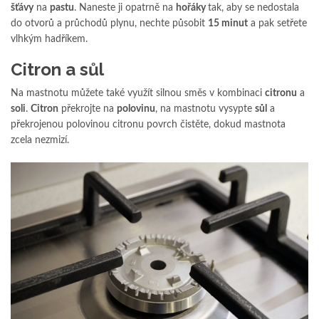
šťávy
na
pastu
. Naneste ji opatrně na
hořáky
tak, aby se nedostala
do otvorů a průchodů plynu, nechte působit
15 minut
a pak setřete
vlhkým hadříkem.
Citron a sůl
Na mastnotu můžete také využít silnou směs v kombinaci
citronu
a
soli
.
Citron
překrojte na
polovinu
, na mastnotu vysypte
sůl
a
překrojenou polovinou citronu povrch čistěte, dokud mastnota
zcela nezmizí.