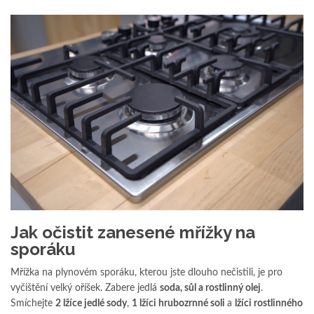
Jak očistit zanesené mřížky na
sporáku
Mřížka na plynovém sporáku, kterou jste dlouho nečistili, je pro
vyčištění velký oříšek. Zabere jedlá
soda, sůl a rostlinný olej
.
Smíchejte
2 lžíce jedlé sody
,
1 lžíci hrubozrnné soli
a
lžíci rostlinného