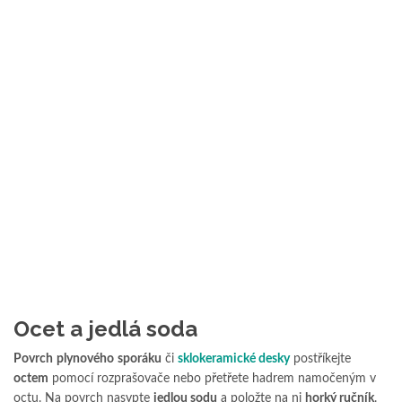
Ocet a jedlá soda
Povrch
plynového
sporáku
či
sklokeramické desky
postříkejte
octem
pomocí rozprašovače nebo přetřete hadrem namočeným v
octu. Na povrch nasypte
jedlou sodu
a položte na ni
horký ručník
.