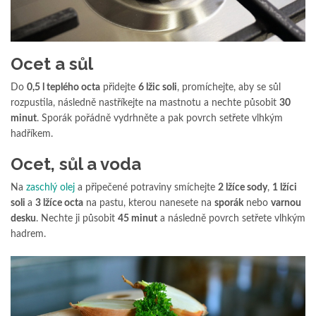
Ocet a sůl
Do
0,5 l teplého octa
přidejte
6 lžic soli
, promíchejte, aby se sůl
rozpustila, následně nastříkejte na mastnotu a nechte působit
30
minut
. Sporák pořádně vydrhněte a pak povrch setřete vlhkým
hadříkem.
Ocet, sůl a voda
Na
zaschlý olej
a připečené potraviny smíchejte
2 lžíce sody
,
1 lžíci
soli
a
3 lžíce octa
na pastu, kterou nanesete na
sporák
nebo
varnou
desku
. Nechte ji působit
45 minut
a následně povrch setřete vlhkým
hadrem.