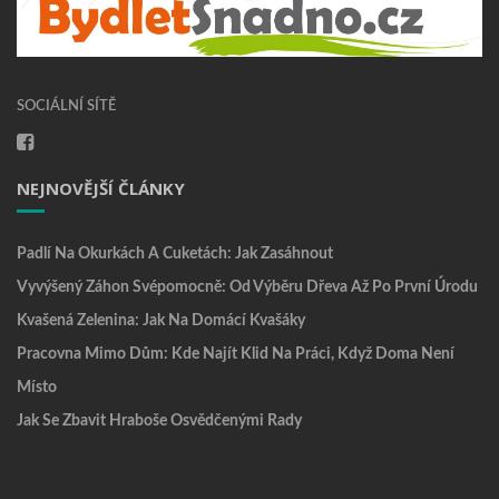
SOCIÁLNÍ SÍTĚ
NEJNOVĚJŠÍ ČLÁNKY
Padlí Na Okurkách A Cuketách: Jak Zasáhnout
Vyvýšený Záhon Svépomocně: Od Výběru Dřeva Až Po První Úrodu
Kvašená Zelenina: Jak Na Domácí Kvašáky
Pracovna Mimo Dům: Kde Najít Klid Na Práci, Když Doma Není
Místo
Jak Se Zbavit Hraboše Osvědčenými Rady