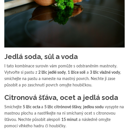
Jedlá soda, sůl a voda
I tato kombinace surovin vám pomůže s odstraněním mastnoty.
Vytvořte si pastu z
2 lžic jedlé sody
,
1 lžíce soli
a
3 lžic vlažné vody
,
smíchejte na pastu a naneste na mastný povrch. Nechte ji zase
působit a po zaschnutí povrch omyjte houbičkou.
Citronová šťáva, ocet a jedlá soda
Smíchejte
5 lžic octa
a
5 lžic citrónové šťávy
,
jedlou sodu
vysypte na
mastnou plochu a nastříkejte na ni smíchaný ocet s citronovou
šťávou. Nechte působit alespoň
15 minut
a následně omyjte
pomocí vlhkého hadru či houbičky.