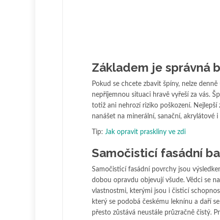
Základem je správná 
Pokud se chcete zbavit špíny, nelze denně u
nepříjemnou situaci hravě vyřeší za vás.
totiž ani nehrozí riziko poškození. Nejlepší
nanášet na minerální, sanační, akrylátové i
Tip:
Jak opravit praskliny ve zdi
Samočisticí fasádní ba
Samočisticí fasádní povrchy jsou výsledk
dobou opravdu objevují všude. Vědci se nau
vlastnostmi, kterými jsou i čisticí schopno
který se podobá českému leknínu a daří se 
přesto zůstává neustále průzračně čistý. P