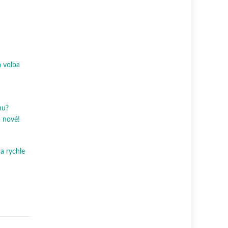
 volba
hu?
p nové!
a rychle