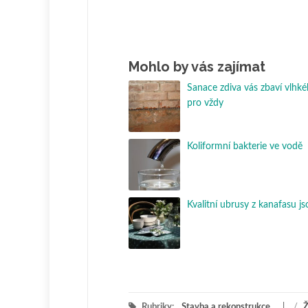
Mohlo by vás zajímat
Sanace zdiva vás zbaví vlh
pro vždy
Koliformní bakterie ve vodě
Kvalitní ubrusy z kanafasu js
Rubriky:
Stavba a rekonstrukce
/
Ž