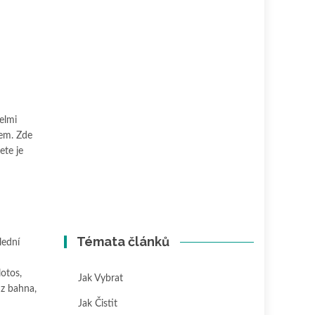
elmi
kem. Zde
ete je
Témata článků
lední
lotos,
Jak Vybrat
 z bahna,
Jak Čistit