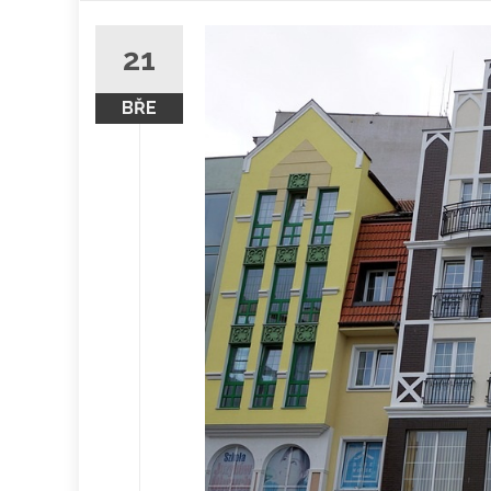
obsah
21
BŘE