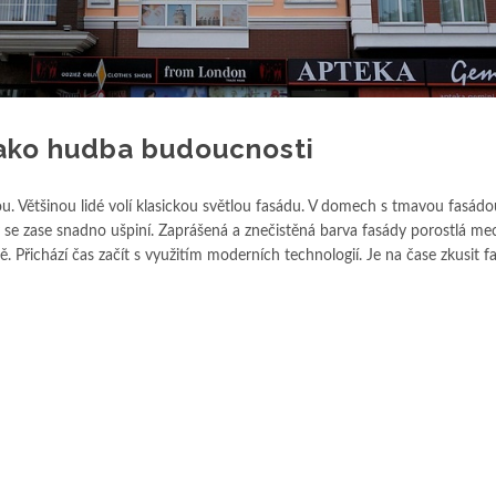
jako hudba budoucnosti
. Většinou lidé volí klasickou světlou fasádu. V domech s tmavou fasádo
ny se zase snadno ušpiní. Zaprášená a znečistěná barva fasády porostlá m
Přichází čas začít s využitím moderních technologií. Je na čase zkusit f