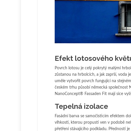
Efekt lotosového květ
Povrch lotosu je celý pokrytý malými hrbol
zůstanou na hrbolcích, a jak zaprší, voda 
uměle vytvořit povrch fungující na stejném
českém trhu působí německá společnost 
NanoConcept® Fassaden Fit mají sice vyšší
Tepelná izolace
Fasádní barva se samočisticím efektem doká
vlhkosti, kterou propustí ven v podobě ne
přetření stávajícího podkladu. Předností je