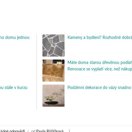
kého domu jednou
Kameny a bydlení? Rozhodně dobrá
Máte doma starou dřevěnou podla
Renovace se vyplatí více, než náku
ou stále v kurzu
Podzimní dekorace do vázy snadno 
ádné odpovědi
/
od
Pavla Růžičková