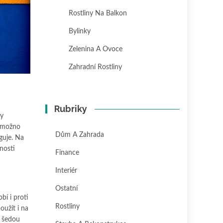
Rostliny Na Balkon
Bylinky
Zelenina A Ovoce
Zahradní Rostliny
Rubriky
ty
e možno
Dům A Zahrada
guje. Na
nosti
Finance
Interiér
Ostatní
bí i proti
Rostliny
oužít i na
t šedou