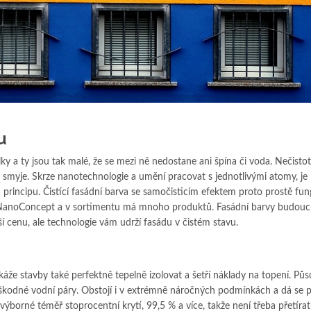
u
ky a ty jsou tak malé, že se mezi ně nedostane ani špína či voda. Nečisto
je smyje. Skrze nanotechnologie a umění pracovat s jednotlivými atomy, j
 principu. Čistící fasádní barva se samočisticím efektem proto prostě fun
NanoConcept a v sortimentu má mnoho produktů. Fasádní barvy budouc
 cenu, ale technologie vám udrží fasádu v čistém stavu.
že stavby také perfektně tepelně izolovat a šetří náklady na topení. Půso
škodné vodní páry. Obstojí i v extrémně náročných podmínkách a dá se p
 výborné téměř stoprocentní krytí, 99,5 % a více, takže není třeba přetíra