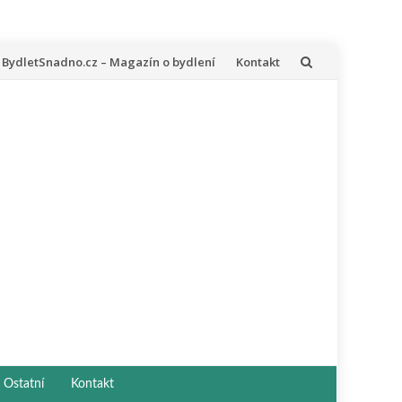
řeskočit
BydletSnadno.cz – Magazín o bydlení
Kontakt
a
bsah
Ostatní
Kontakt