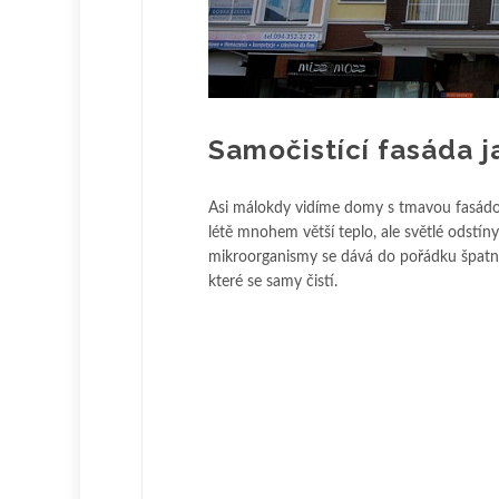
Samočistící fasáda 
Asi málokdy vidíme domy s tmavou fasádou
létě mnohem větší teplo, ale světlé odstí
mikroorganismy se dává do pořádku špatně. 
které se samy čistí.