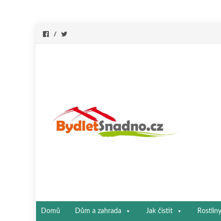
Přeskočit
Domů
Dům a zahrada
Jak čistit
Rostlin
na