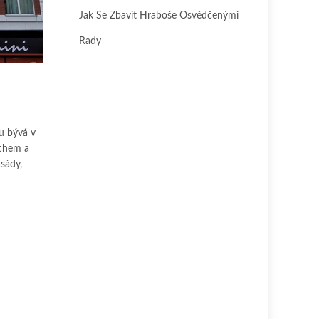
Jak Se Zbavit Hraboše Osvědčenými
Rady
u bývá v
echem a
asády,