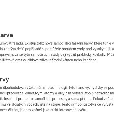
barva
mývat fasádu. Existují totiž nové samočisticí fasádní barvy, které tuhle v
 Špínu smývá déšť, popřípadě si pomůžete proudem vody pod vysokým tla
 zpráva je, že se tyto samočistící fasády dají využít prakticky kdekoliv. Můž
 silikátové omítky, cihlové zdivo, přírodní kámen nebo kabřinec.
rvy
em dlouhodobých výzkumů nanotechnologií. Tyto nano vychytávky se pos
čili pracovat s jednotlivými atomy a díky nim vytváří látky s netradičními
sti. Inspirací pro tento samočisticí proces byla sama příroda. Pokud znáte 
mu ve stojatých vodách, jste na stopě. Tento symbol čistoty sice vyrůstá
roces čištění, je dnes známý jako efekt lotosového květu.