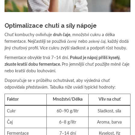
Optimalizace chuti a síly nápoje
Chuť kombuchy ovlivňuje
druh čaje
, množství cukru a délka
fermentace. Nejčastěji se používá
černý
nebo
zelený čaj
, každý dodá
jiný chuťový profil. Více cukru zvýší sladkost a podpoří růst houby.
Fermentace obvykle trvá 7–14 dní.
Pokud je nápoj příliš kyselý,
zkuste kratší dobu fermentace.
Pro jemnější chuť použijte méně čaje
nebo kratší dobu louhování.
Doporučuje se v průběhu ochutnávat, aby výsledná chuť
odpovídala představám. Tabulka níže uvádí typické hodnoty:
Faktor
Množství/Délka
Vliv na chuť
Cukr
60–90 g/litr
Sladkost, síla
Čaj
6–8 g/litr
Aroma, barva
Fermentace
7–14 dní
Kyselost, říz