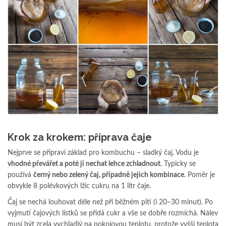
Krok za krokem: příprava čaje
Nejprve se připraví základ pro kombuchu – sladký čaj. Vodu je
vhodné převářet a poté ji nechat lehce zchladnout.
Typicky se
používá
černý nebo zelený čaj, případně jejich kombinace
. Poměr je
obvykle 8 polévkových lžic cukru na 1 litr čaje.
Čaj se nechá louhovat déle než při běžném pití (i 20–30 minut). Po
vyjmutí čajových lístků se přidá cukr a vše se dobře rozmíchá. Nálev
musí být zcela vychladlý na pokojovou teplotu, protože vyšší teplota