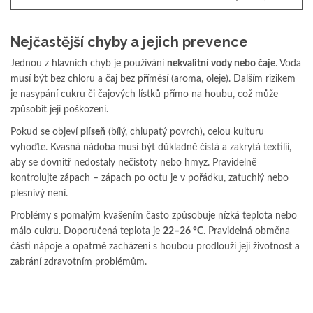
Nejčastější chyby a jejich prevence
Jednou z hlavních chyb je používání
nekvalitní vody nebo čaje
. Voda
musí být bez chloru a čaj bez příměsí (aroma, oleje). Dalším rizikem
je nasypání cukru či čajových lístků přímo na houbu, což může
způsobit její poškození.
Pokud se objeví
plíseň
(bílý, chlupatý povrch), celou kulturu
vyhoďte. Kvasná nádoba musí být důkladně čistá a zakrytá textilií,
aby se dovnitř nedostaly nečistoty nebo hmyz. Pravidelně
kontrolujte zápach – zápach po octu je v pořádku, zatuchlý nebo
plesnivý není.
Problémy s pomalým kvašením často způsobuje nízká teplota nebo
málo cukru. Doporučená teplota je
22–26 °C
. Pravidelná obměna
části nápoje a opatrné zacházení s houbou prodlouží její životnost a
zabrání zdravotním problémům.