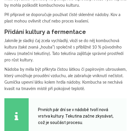
by mohla poškodit kombuchovou kulturu.
Při přípravě se doporučuje používat čisté skleněné nádoby. Kov a
plast mohou ovlivnit chuť nebo proces kvašení.
Přidání kultury a fermentace
Jakmile je sladký čaj zcela vychladlý, vloží se do něj kombuchová
kultura (také zvaná „houba“) společně s přibližně 10 % původního
nálevu (mateční tekutiny). Tato tekutina zajišťuje správné prostředí
pro růst kultury.
Nádoba by měla být přikryta čistou látkou či papírovým ubrouskem,
který umožňuje proudění vzduchu, ale zabraňuje vniknutí nečistot.
Gumička upevní látku kolem hrdla nádoby. Kombucha se nechává
kvasit na tmavém místě při pokojové teplotě.
Prvních pár dní se v nádobě tvoří nová
vrstva kultury. Tekutina začne zkysávat,
což je součást procesu.