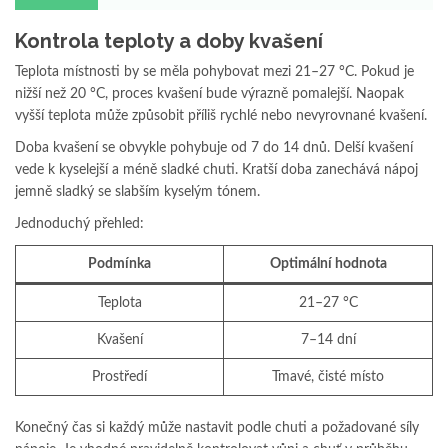
Kontrola teploty a doby kvašení
Teplota místnosti by se měla pohybovat mezi 21–27 °C. Pokud je
nižší než 20 °C, proces kvašení bude výrazně pomalejší. Naopak
vyšší teplota může způsobit příliš rychlé nebo nevyrovnané kvašení.
Doba kvašení se obvykle pohybuje od 7 do 14 dnů. Delší kvašení
vede k kyselejší a méně sladké chuti. Kratší doba zanechává nápoj
jemně sladký se slabším kyselým tónem.
Jednoduchý přehled:
Podmínka
Optimální hodnota
Teplota
21–27 °C
Kvašení
7–14 dní
Prostředí
Tmavé, čisté místo
Konečný čas si každý může nastavit podle chuti a požadované síly