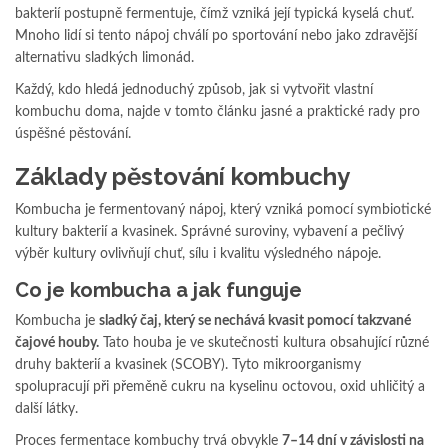
bakterií postupně fermentuje, čímž vzniká její typická kyselá chuť.
Mnoho lidí si tento nápoj chválí po sportování nebo jako zdravější
alternativu sladkých limonád.
Každý, kdo hledá jednoduchý způsob, jak si vytvořit vlastní
kombuchu doma, najde v tomto článku jasné a praktické rady pro
úspěšné pěstování.
Základy pěstování kombuchy
Kombucha je fermentovaný nápoj, který vzniká pomocí symbiotické
kultury bakterií a kvasinek. Správné suroviny, vybavení a pečlivý
výběr kultury ovlivňují chuť, sílu i kvalitu výsledného nápoje.
Co je kombucha a jak funguje
Kombucha je
sladký čaj, který se nechává kvasit pomocí takzvané
čajové houby.
Tato houba je ve skutečnosti kultura obsahující různé
druhy bakterií a kvasinek (SCOBY). Tyto mikroorganismy
spolupracují při přeměně cukru na kyselinu octovou, oxid uhličitý a
další látky.
Proces fermentace kombuchy trvá obvykle
7–14 dní v závislosti na