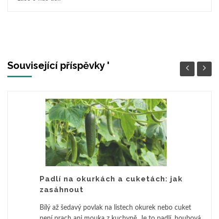
Související příspěvky '
Padlí na okurkách a cuketách: jak
zasáhnout
Bílý až šedavý povlak na listech okurek nebo cuket
není prach ani mouka z kuchyně. Je to padlí, houbová