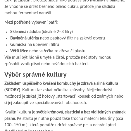
Cukr je zásadní, protože slouží jako potrava pro kvasinky a bakterie.
Je vhodné se držet běžného bílého cukru, protože jiné sladidla
mohou fermentaci narušit.
Mezi potřebné vybavení patří:
Skleněná nádoba
(ideálně 2–3 litry)
Bavlněná utěrka
nebo papírový filtr na zakrytí otvoru
Gumička
na upevnění filtru
Větší lžíce
nebo vařečka ze dřeva či plastu
Vše musí být řádně umyté a čisté, protože nečistoty mohou
způsobit vznik plísní nebo nežádoucích bakterií.
Výběr správné kultury
Základem úspěšného kvašení kombuchy je zdravá a silná kultura
(SCOBY)
. Kulturu lze získat několika způsoby. Nejjednodušší
možností je získat již hotový „startovací“ kousek od známých nebo
si jej zakoupit ve specializovaných obchodech.
Kvalitní kultura je
světle krémová, elastická a bez viditelných známek
plísně
. Ke startu je nutné použít také trochu mateční tekutiny (cca
100–150 ml), která pomůže udržet správné pH a ochrání před