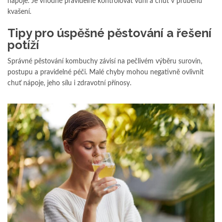
nápoje. Je vhodné pravidelně kontrolovat vůni a chuť v průběhu
kvašení.
Tipy pro úspěšné pěstování a řešení
potíží
Správné pěstování kombuchy závisí na pečlivém výběru surovin,
postupu a pravidelné péči. Malé chyby mohou negativně ovlivnit
chuť nápoje, jeho sílu i zdravotní přínosy.