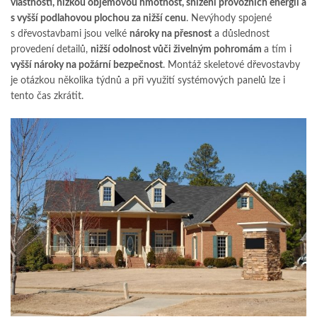
vlastnosti, nízkou objemovou hmotnost, snížení provozních energií a
s vyšší podlahovou plochou za nižší cenu
. Nevýhody spojené
s dřevostavbami jsou velké
nároky na přesnost
a důslednost
provedení detailů,
nižší odolnost vůči živelným pohromám
a tím i
vyšší nároky na požární bezpečnost
. Montáž skeletové dřevostavby
je otázkou několika týdnů a při využití systémových panelů lze i
tento čas zkrátit.