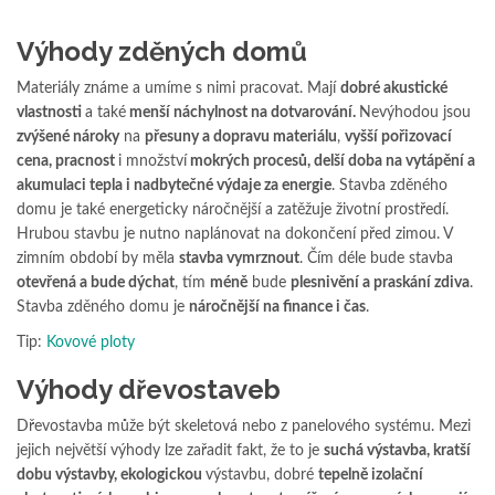
Výhody zděných domů
Materiály známe a umíme s nimi pracovat. Mají
dobré akustické
vlastnosti
a také
menší náchylnost na dotvarování.
Nevýhodou jsou
zvýšené nároky
na
přesuny a dopravu materiálu
,
vyšší pořizovací
cena, pracnost
i množství
mokrých procesů, delší doba na vytápění a
akumulaci tepla i nadbytečné výdaje za energie
. Stavba zděného
domu je také energeticky náročnější a zatěžuje životní prostředí.
Hrubou stavbu je nutno naplánovat na dokončení před zimou. V
zimním období by měla
stavba vymrznout
. Čím déle bude stavba
otevřená a bude dýchat
, tím
méně
bude
plesnivění a praskání zdiva
.
Stavba zděného domu je
náročnější na finance i čas
.
Tip:
Kovové ploty
Výhody dřevostaveb
Dřevostavba může být skeletová nebo z panelového systému. Mezi
jejich největší výhody lze zařadit fakt, že to je
suchá výstavba, kratší
dobu výstavby, ekologickou
výstavbu, dobré
tepelně izolační