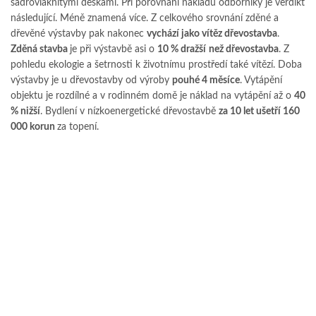
sádrovláknitými deskami. Při porovnání nákladů odborníky je verdikt
následující. Méně znamená více. Z celkového srovnání zděné a
dřevěné výstavby pak nakonec
vychází jako vítěz dřevostavba
.
Zděná stavba
je při výstavbě asi o
10 % dražší
než dřevostavba
. Z
pohledu ekologie a šetrnosti k životnímu prostředí také vítězí. Doba
výstavby je u dřevostavby od výroby
pouhé 4 měsíce
. Vytápění
objektu je rozdílné a v rodinném domě je náklad na vytápění až o
40
% nižší
. Bydlení v nízkoenergetické dřevostavbě
za 10 let ušetří 160
000 korun
za topení.