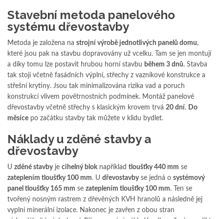
Stavební metoda panelového
systému dřevostavby
Metoda je založena na
strojní výrobě jednotlivých panelů domu
,
které jsou pak na stavbu dopravovány už vcelku. Tam se jen montují
a díky tomu lze postavit hrubou horní stavbu
během 3 dnů
. Stavba
tak stojí včetně fasádních výplní, střechy z vazníkové konstrukce a
střešní krytiny. Jsou tak minimalizována rizika vad a poruch
konstrukcí vlivem povětrnostních podmínek. Montáž panelové
dřevostavby včetně střechy s klasickým krovem trvá
20 dní
.
Do
měsíce
po začátku stavby tak můžete v klidu bydlet.
Náklady u zděné stavby a
dřevostavby
U
zděné stavby
je
cihelný blok
například
tloušťky 440 mm
se
zateplením tloušťky 100 mm
. U
dřevostavby
se jedná o
systémový
panel tloušťky 165 mm
se
zateplením tloušťky 100 mm
. Ten se
tvořený nosným rastrem z dřevěných KVH hranolů a následně jej
vyplní minerální izolace. Nakonec je zavřen z obou stran