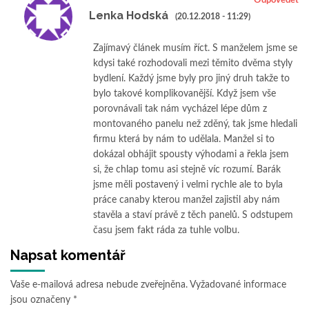
Odpovědět
Lenka Hodská
(20.12.2018 - 11:29)
Zajímavý článek musím říct. S manželem jsme se
kdysi také rozhodovali mezi těmito dvěma styly
bydlení. Každý jsme byly pro jiný druh takže to
bylo takové komplikovanější. Když jsem vše
porovnávali tak nám vycházel lépe dům z
montovaného panelu než zděný, tak jsme hledali
firmu která by nám to udělala. Manžel si to
dokázal obhájit spousty výhodami a řekla jsem
si, že chlap tomu asi stejně víc rozumí. Barák
jsme měli postavený i velmi rychle ale to byla
práce canaby kterou manžel zajistil aby nám
stavěla a staví právě z těch panelů. S odstupem
času jsem fakt ráda za tuhle volbu.
Napsat komentář
Vaše e-mailová adresa nebude zveřejněna.
Vyžadované informace
jsou označeny
*