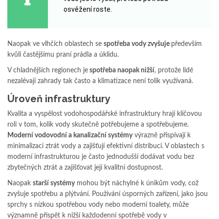
osvěžení roste.
Naopak ve vlhčích oblastech se
spotřeba vody zvyšuje
především
kvůli častějšímu praní prádla a úklidu.
V chladnějších regionech je
spotřeba naopak nižší
, protože lidé
nezalévají zahrady tak často a klimatizace není tolik využívaná.
Úroveň infrastruktury
Kvalita a vyspělost vodohospodářské infrastruktury hrají klíčovou
roli v tom, kolik vody skutečně potřebujeme a spotřebujeme.
Moderní vodovodní a kanalizační systémy
výrazně přispívají k
minimalizaci ztrát vody a zajišťují efektivní distribuci. V oblastech s
moderní infrastrukturou je často jednodušší dodávat vodu bez
zbytečných ztrát a zajišťovat její kvalitní dostupnost.
Naopak
starší systémy
mohou být náchylné k únikům vody, což
zvyšuje spotřebu a plýtvání. Používání úsporných zařízení, jako jsou
sprchy s nízkou spotřebou vody nebo moderní toalety, může
významně přispět k nižší každodenní spotřebě vody v