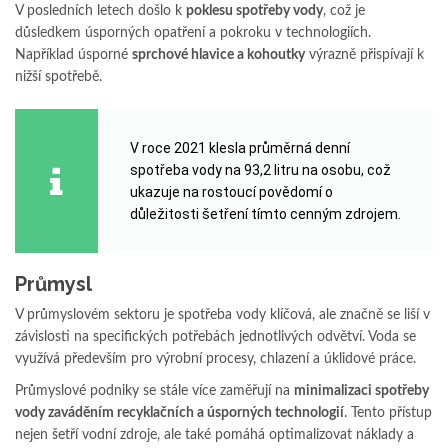
V posledních letech došlo k
poklesu spotřeby vody
, což je
důsledkem úsporných opatření a pokroku v technologiích.
Například úsporné
sprchové hlavice a kohoutky
výrazně přispívají k
nižší spotřebě.
V roce 2021 klesla průměrná denní
spotřeba vody na 93,2 litru na osobu, což
ukazuje na rostoucí povědomí o
důležitosti šetření tímto cenným zdrojem.
Průmysl
V průmyslovém sektoru je spotřeba vody klíčová, ale značně se liší v
závislosti na specifických potřebách jednotlivých odvětví. Voda se
využívá především pro výrobní procesy, chlazení a úklidové práce.
Průmyslové podniky se stále více zaměřují na
minimalizaci spotřeby
vody zaváděním recyklačních a úsporných technologií
. Tento přístup
nejen šetří vodní zdroje, ale také pomáhá optimalizovat náklady a