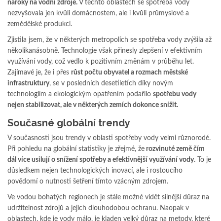
nároky na vodní zdroje.
V těchto oblastech se spotřeba vody
nezvyšovala jen kvůli domácnostem, ale i kvůli průmyslové a
zemědělské produkci.
Zjistila jsem, že v některých metropolích se spotřeba vody zvýšila až
několikanásobně. Technologie však přinesly zlepšení v efektivním
využívání vody, což vedlo k pozitivním změnám v průběhu let.
Zajímavé je, že i přes
růst počtu obyvatel a rozmach městské
infrastruktury
, se v posledních desetiletích díky novým
technologiím a ekologickým opatřením podařilo
spotřebu vody
nejen stabilizovat, ale v některých zemích dokonce snížit.
Současné globální trendy
V současnosti jsou trendy v oblasti spotřeby vody velmi různorodé.
Při pohledu na globální statistiky je zřejmé, že
rozvinuté země čím
dál více usilují o snížení spotřeby a efektivnější využívání vody
. To je
důsledkem nejen technologických inovací, ale i rostoucího
povědomí o nutnosti šetření tímto vzácným zdrojem.
Ve vodou bohatých regionech je stále možné vidět silnější důraz na
udržitelnost zdrojů a jejich dlouhodobou ochranu. Naopak v
oblastech, kde je vody málo, je kladen velký důraz na metody, které