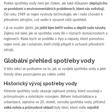
Pokles spotřeby vody není jen číslem, ale také důkazem
zlepšujícího
se povědomí o environmentálních problémech, které nás ovlivňují.
Od roku 1989 se nejen vyvinuly technologie, ale i naše chování k
přírodním zdrojům, což vedlo k výrazně nižší spotřebě.
I já se snažím zjistit, jak
ještě lépe šetřit vodou a zlepšit naše návyky
.
Zajímá mě také, jak se spotřeba vody liší v různých domácnostech a
regionech. Ráda bych se podělila o tipy a nápady, které pomohou
nejen mně, ale i ostatním, kteří chtějí přispět k ochraně přírodních
zdrojů.
Globální přehled spotřeby vody
V této sekci se podíváme na to, jak se vyvíjela spotřeba vody a jaké
trendy dnes pozorujeme po celém světě.
Historický vývoj spotřeby vody
Historie spotřeby vody ukazuje zajímavé změny, které souvisejí s
průmyslovým a městským rozvojem. Během industrializace a
urbanizace, zejména ve 20. století, vzrostla spotřeba vody, přičemž
velká města a průmyslové oblasti
byly těmi, které měly
největší