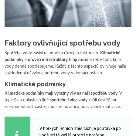
Faktory ovlivňující spotřebu vody
Spotřeba vody závisí na mnoha různých faktorech.
Klimatické
podmínky
a
úroveň infrastruktury
hrají zásadní roli v tom, kolik
vody denně spotřebujeme. Každý z těchto aspektů ovlivňuje naše
každodenní návyky a potřebu vody v domácnostech.
Klimatické podmínky
Klimatické podmínky mají výrazný vliv na naši spotřebu vody
. V
teplejších oblastech lidé
spotřebují více vody
kvůli častějšímu
zalévání zahrad, častějšímu sprchování a používání klimatizace.
V horkých letních měsících je poptávka po
vodě ještě vyšší, protože potřeba