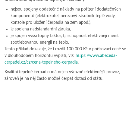
nejsou spojeny dodatečné náklady na pořízení dodatečných
komponentů (elektrokotel, nerezový zásobník teplé vody,
konzole pro uložení čerpadla na zem apod.),
je spojena nadstandardní záruka,
je spojen vyšší topný faktor, tj. schopnost efektivněji měnit
spotřebovanou energii na teplo.
Tento příklad dokazuje, že i rozdíl 100 000 Kč v pořizovací ceně se
v dlouhodobém horizontu vyplatí, viz:
https://www.abeceda-
cerpadel.cz/cz/cena-tepelneho-cerpadla
.
Kvalitní tepelné čerpadlo má nejen výrazně efektivnější provoz,
zároveň je na něj často možné čerpat dotaci od státu.