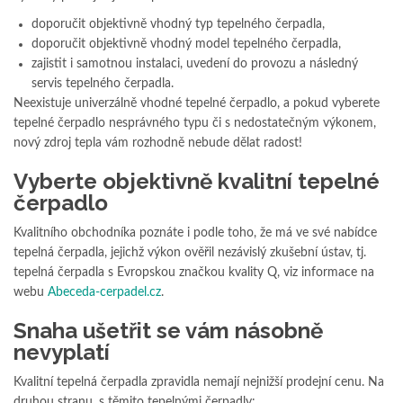
doporučit objektivně vhodný typ tepelného čerpadla,
doporučit objektivně vhodný model tepelného čerpadla,
zajistit i samotnou instalaci, uvedení do provozu a následný
servis tepelného čerpadla.
Neexistuje univerzálně vhodné tepelné čerpadlo, a pokud vyberete
tepelné čerpadlo nesprávného typu či s nedostatečným výkonem,
nový zdroj tepla vám rozhodně nebude dělat radost!
Vyberte objektivně kvalitní tepelné
čerpadlo
Kvalitního obchodníka poznáte i podle toho, že má ve své nabídce
tepelná čerpadla, jejichž výkon ověřil nezávislý zkušební ústav, tj.
tepelná čerpadla s Evropskou značkou kvality Q, viz informace na
webu
Abeceda-cerpadel.cz
.
Snaha ušetřit se vám násobně
nevyplatí
Kvalitní tepelná čerpadla zpravidla nemají nejnižší prodejní cenu. Na
druhou stranu, s těmito tepelnými čerpadly: