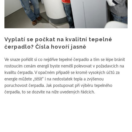
Vyplatí se počkat na kvalitní tepelné
čerpadlo? Čísla hovoří jasně
Ve snaze pořídit si co nejdříve tepelné čerpadlo a tím se lépe bránit
rostoucím cenám energií byste neměli polevovat v požadavcích na
kvalitu čerpadla. V opačném případě se kromě vysokých účtů za
energie můžete „těšit“ i na nedostatek tepla a zvýšenou
poruchovost čerpadla. Jak postupovat při výběru tepelného
čerpadla, to se dozvíte na níže uvedených řádcích.