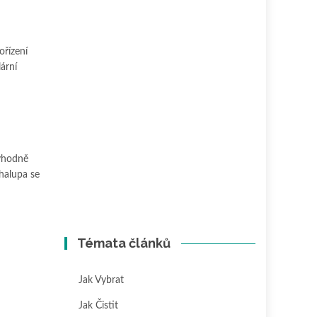
ořízení
ární
 vhodně
chalupa se
Témata článků
Jak Vybrat
Jak Čistit