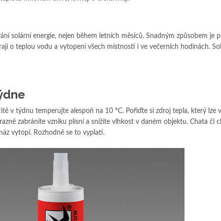
vání solární energie, nejen během letních měsíců. Snadným způsobem je p
rají o teplou vodu a vytopení všech místností i ve večerních hodinách. Sol
ýdne
itě v týdnu temperujte alespoň na 10 °C. Pořiďte si zdroj tepla, který lze
razně zabráníte vzniku plísní a snížíte vlhkost v daném objektu. Chata či 
náz vytopí. Rozhodně se to vyplatí.