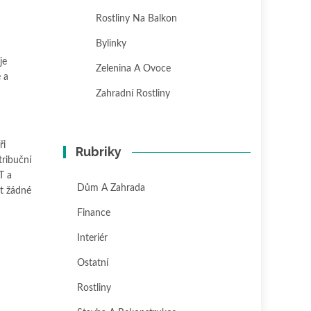
Rostliny Na Balkon
Bylinky
je
Zelenina A Ovoce
 a
Zahradní Rostliny
ři
Rubriky
tribuční
T a
Dům A Zahrada
it žádné
Finance
Interiér
Ostatní
Rostliny