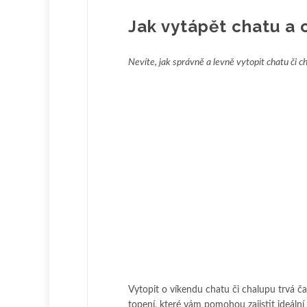
Jak vytápět chatu a 
Nevíte, jak správně a levně vytopit chatu či c
Vytopit o víkendu chatu či chalupu trvá č
topení, které vám pomohou zajistit ideální 