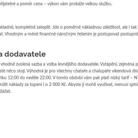
přijatelné a poměr cena – výkon vám prokáže velkou službu.
adně, kompletně zateplit. Jde o poměrně nákladnou záležitost, ale i tak 
at. Vhodným a méně finančně náročným řešením je postupovat postupně
a dodavatele
vhodně zvolená sazba a volba levnějšího dodavatele. Vytápění, zejména p
ostě něco stojí. Výhodná je pro všechny chataře a chalupáře víkendová dis
átku 12:00 do neděle 22:00. V tomto období vám pak platí nízký tarif – N
nížit náklady za topení i o 2 000 Kč. Abyste ji mohli využívat, nemusí spln
žádat.