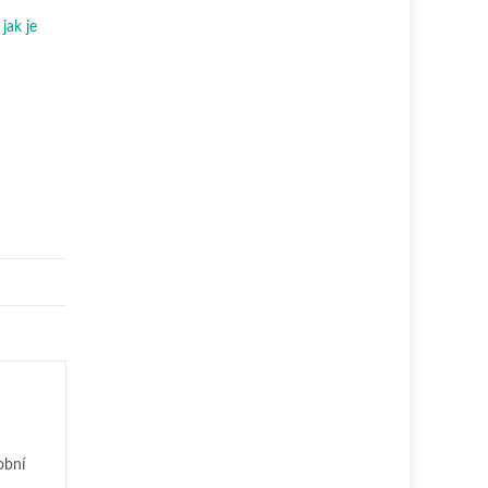
jak je
obní