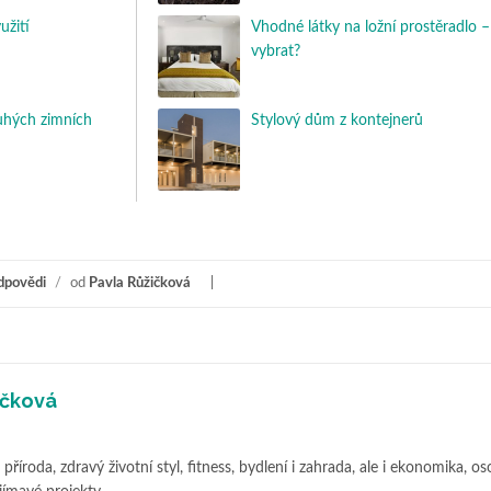
užití
Vhodné látky na ložní prostěradlo – 
vybrat?
uhých zimních
Stylový dům z kontejnerů
dpovědi
/
od
Pavla Růžičková
ičková
příroda, zdravý životní styl, fitness, bydlení i zahrada, ale i ekonomika, os