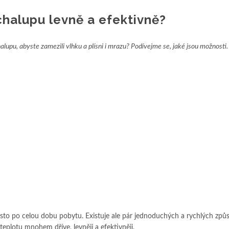
chalupu levně a efektivně?
halupu, abyste zamezili vlhku a plísni i mrazu? Podívejme se, jaké jsou možnosti.
asto po celou dobu pobytu. Existuje ale pár jednoduchých a rychlých způ
teplotu mnohem dříve, levněji a efektivněji.