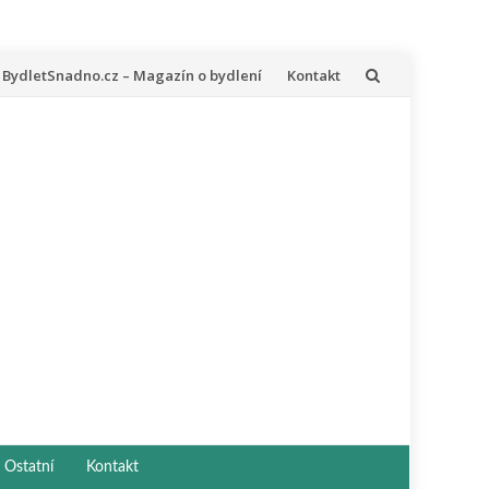
řeskočit
BydletSnadno.cz – Magazín o bydlení
Kontakt
a
bsah
Ostatní
Kontakt