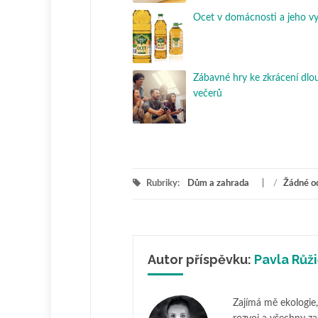
Ocet v domácnosti a jeho vy
Zábavné hry ke zkrácení dlo
večerů
Rubriky:
Dům a zahrada
/
Žádné o
Autor příspěvku:
Pavla Růž
Zajímá mě ekologie, 