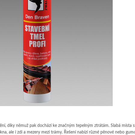
ění, díky němuž pak dochází ke značným tepelným ztrátám. Slabá místa s
na, ale i zdi a mezery mezi trámy. Řešení nabízí různé pěnové nebo gumo