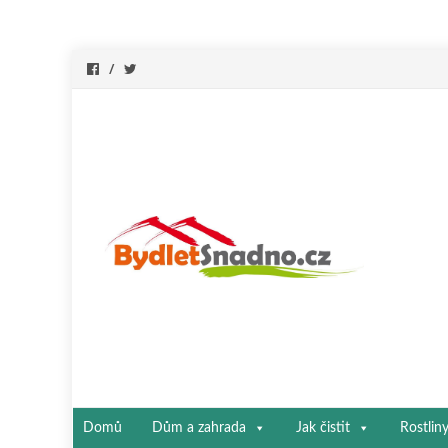
Přeskočit
Domů
Dům a zahrada
Jak čistit
Rostlin
na