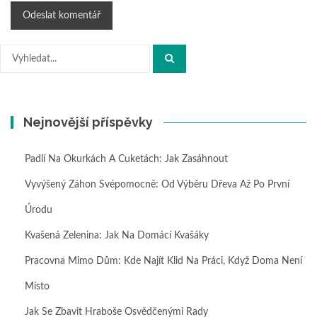
Hledat:
Nejnovější příspěvky
Padlí Na Okurkách A Cuketách: Jak Zasáhnout
Vyvýšený Záhon Svépomocně: Od Výběru Dřeva Až Po První
Úrodu
Kvašená Zelenina: Jak Na Domácí Kvašáky
Pracovna Mimo Dům: Kde Najít Klid Na Práci, Když Doma Není
Místo
Jak Se Zbavit Hraboše Osvědčenými Rady