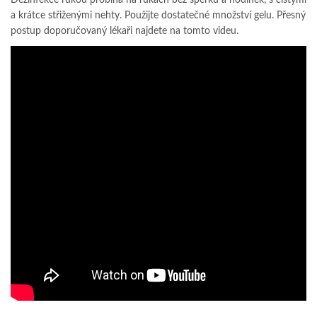
a krátce střiženými nehty. Použijte dostatečné množství gelu. Přesný
postup doporučovaný lékaři najdete na tomto videu.