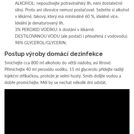
ALKOHOL: nepoužívejte potravinářský líh, není dostatečně
silný. Proto ani slivovice nemusí postačovat. Sežeňte si alkohol
v lékárně, takový, který má minimálně 60 %, ideálně více.
Ideální je denaturovaný líh.
3% PEROXID VODÍKU: k dostání v lékárně.
DESTILOVANOU VODU (ale postačí i převařená z vodovodu).
98% GLYCEROL/GLYCERIN.
Postup výroby domácí dezinfekce
Smíchejte cca 800 ml alkoholu do větší nádoby, asi litrové.
Přimíchejte 40 ml peroxidu vodíku. 15 ml glycerolu přidejte raději
injekční stříkačkou, protože je velmi hustý. Směs dolijte vodou a
dobře promíchejte. Měl by se nechat několik dní odstát.