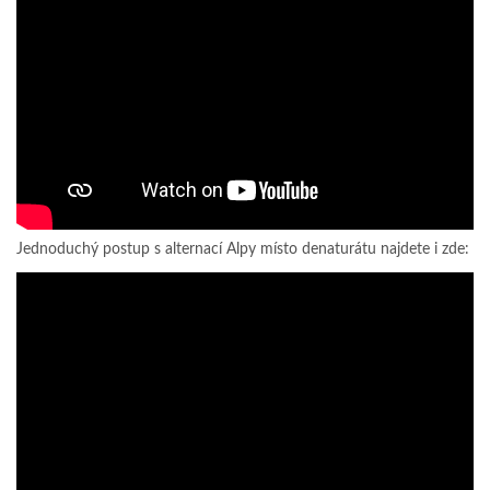
Jednoduchý postup s alternací Alpy místo denaturátu najdete i zde: