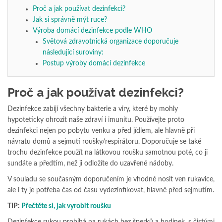
Proč a jak používat dezinfekci?
Jak si správně mýt ruce?
Výroba domácí dezinfekce podle WHO
Světová zdravotnická organizace doporučuje
následující suroviny:
Postup výroby domácí dezinfekce
Proč a jak používat dezinfekci?
Dezinfekce zabíjí všechny bakterie a viry, které by mohly
hypoteticky ohrozit naše zdraví i imunitu. Používejte proto
dezinfekci nejen po pobytu venku a před jídlem, ale hlavně při
návratu domů a sejmutí roušky/respirátoru. Doporučuje se také
trochu dezinfekce použít na látkovou roušku samotnou poté, co ji
sundáte a předtím, než ji odložíte do uzavřené nádoby.
V souladu se současným doporučením je vhodné nosit ven rukavice,
ale i ty je potřeba čas od času vydezinfikovat, hlavně před sejmutím.
TIP:
Přečtěte si, jak vyrobit roušku
Dezinfekce rukou probíhá na rukách bez šperků a hodinek, s čistými