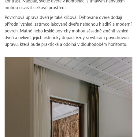
kontrast. Naopak, světlé dveře v kombinaci s tmavým nábytkem
mohou osvěžit celkové prostředí.
Povrchová úprava dveří je také klíčová. Dýhované dveře dodají
přírodní vzhled, zatímco lakované dveře nabídnou hladký a moderní
povrch. Matné nebo lesklé povrchy mohou zásadně změnit vzhled
dveří a ovlivnit jejich estetický dopad. Vždy si vybírám povrchovou
úpravu, která bude praktická a odolná v dlouhodobém horizontu.