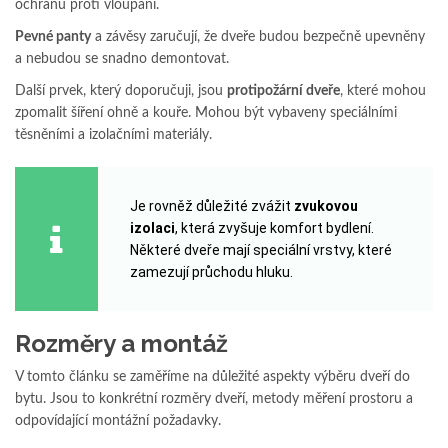
ochranu proti vloupání.
Pevné panty
a závěsy zaručují, že dveře budou bezpečně upevněny
a nebudou se snadno demontovat.
Další prvek, který doporučuji, jsou
protipožární dveře
, které mohou
zpomalit šíření ohně a kouře. Mohou být vybaveny speciálními
těsněními a izolačními materiály.
Je rovněž důležité zvážit
zvukovou
izolaci
, která zvyšuje komfort bydlení.
Některé dveře mají speciální vrstvy, které
zamezují průchodu hluku.
Rozměry a montáž
V tomto článku se zaměříme na důležité aspekty výběru dveří do
bytu. Jsou to konkrétní rozměry dveří, metody měření prostoru a
odpovídající montážní požadavky.