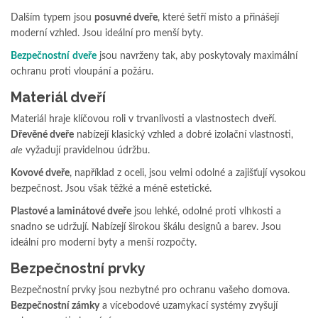
Dalším typem jsou
posuvné dveře
, které šetří místo a přinášejí
moderní vzhled. Jsou ideální pro menší byty.
Bezpečnostní
dveře
jsou navrženy tak, aby poskytovaly maximální
ochranu proti vloupání a požáru.
Materiál dveří
Materiál hraje klíčovou roli v trvanlivosti a vlastnostech dveří.
Dřevěné dveře
nabízejí klasický vzhled a dobré izolační vlastnosti,
ale
vyžadují pravidelnou údržbu.
Kovové dveře
, například z oceli, jsou velmi odolné a zajišťují vysokou
bezpečnost. Jsou však těžké a méně estetické.
Plastové a laminátové dveře
jsou lehké, odolné proti vlhkosti a
snadno se udržují. Nabízejí širokou škálu designů a barev. Jsou
ideální pro moderní byty a menší rozpočty.
Bezpečnostní prvky
Bezpečnostní prvky jsou nezbytné pro ochranu vašeho domova.
Bezpečnostní zámky
a vícebodové uzamykací systémy zvyšují