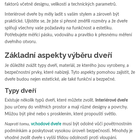
faktorů včetně designu, velikosti a technických parametrů.
Interiérové dveře by měly ladit s vaším stylem a zároveň být
praktické. Ujistěte se, že jste si přesně změřili rozměry a že dveře
splňují všechny vaše požadavky na funkčnost a estetiku.
Potřebujete měřící pásku, vodováhu a pravítko k přesnému měření
dveřního otvoru.
Základní aspekty výběru dveří
Je důležité zvážit typy dveří, materiál, ze kterého jsou vyrobeny, a
bezpečnostní prvky, které nabízejí. Tyto aspekty pomohou zajistit, že
dveře budou nejen estetické, ale také funkční a bezpečné.
Typy dveří
Existuje několik typů dveří, které můžete zvolit.
Interiérové dveře
jsou určeny do vnitřních prostor a mají různé designy a povrchy.
Můžou být plné nebo s prosklením, které propouští světlo.
Naproti tomu
,
vchodové dveře
musí být odolné vůči povětrnostním
podmínkám a poskytovat vysokou úroveň bezpečnosti. Mnohdy je
vhodné zvolit dveře s vyšší třídou odolnosti proti vloupání.