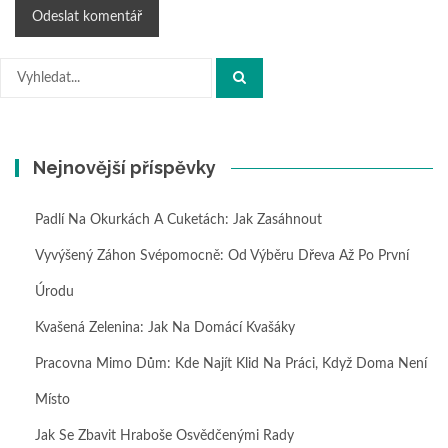
Hledat:
Nejnovější příspěvky
Padlí Na Okurkách A Cuketách: Jak Zasáhnout
Vyvýšený Záhon Svépomocně: Od Výběru Dřeva Až Po První
Úrodu
Kvašená Zelenina: Jak Na Domácí Kvašáky
Pracovna Mimo Dům: Kde Najít Klid Na Práci, Když Doma Není
Místo
Jak Se Zbavit Hraboše Osvědčenými Rady