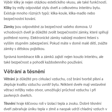
Výběr kliky je nejen otázkou estetického vkusu, ale také funkčnosti.
Kliky
by měly odpovídat stylu dveří a celkovému interiéru bytu.
Existuje mnoho různých typů: klika-koule, klika-madlo nebo
bezpečnostní kování.
Zámky
jsou odpovědné za bezpečnost vašeho domova. U
vchodových dveří je důležité zvolit bezpečnostní zámky, které splňují
potřebné normy. Elektronické zámky nabízejí moderní řešení s
vyšším stupněm zabezpečení. Pokud máte v domě malé děti, zvážte
zámky s dětskou pojistkou.
Správná kombinace klik a zámků zajistí nejen kouzlo interiéru, ale
také bezpečnost a pohodlí každodenního používání.
Větrání a těsnění
Větrání
je důležité pro cirkulaci vzduchu, což brání tvorbě plísní a
zlepšuje kvalitu vzduchu uvnitř bytu. Některé dveře mají vestavěné
větrací mřížky nebo otvor, umožňující průchod vzduchu i při
zavřených dveřích.
Těsnění
hraje klíčovou roli v izolaci tepla a zvuku. Dobré těsnění
dveří zabraňuje úniku tepla v zimě a naopak udrží chladný vzduch v