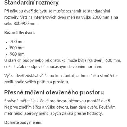
Standardní rozměry
Při nákupu dveří do bytu se musíte seznámit se standardními
rozměry. Většina interiérových dveří měří na výšku 2000 mm a na
šířku 800-900 mm.
Běžné šířky dveří:
700 mm
800 mm
900 mm
U starších budov nebo rekonstrukcí může být šířka dveří i 600 mm,
což už však neodpovídá současným stavebním normám.
Výška dveří zůstává většinou konstantní, zatímco šířku si můžete
zvolit podle vašich potřeb a prostoru.
Přesné měření otevřeného prostoru
Správné měření je klíčové pro bezproblémovou montáž dveří.
Nejprve změřím šířku a výšku otvoru, kam dám dveře. Používám
metr nebo laserový měřič, abych získala přesné hodnoty.
Důležité body měření: