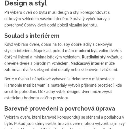
Design a styl
Při výběru dveří do bytu musí design a styl korespondovat s
celkovým vzhledem vašeho interiéru. Správný výběr barvy a
povrchové úpravy dveří dodá pokoji vizuální jednotu.
Soulad s interiérem
Když vybírám dveře, dbám na to, aby dobře ladily s celkovým
stylem interiéru. Například, pokud mám
moderní byt
, volím dveře s
čistými liniemi a minimalistickým vzhledem.
Rustikální styl
vyžaduje
dřevěné dveře s přírodním vzhledem.
Nadčasový interiér
může
zahrnovat dveře s elegantními detaily nebo skleněnými vložkami.
Berte v úvahu i nábytkové vybavení a dekorace v místnostech.
Harmonie mezi barvami a materiály vytvoří příjemné prostředí, kde
se cítíte pohodlně. Důkladný výběr designu dveří může zvýšit
estetickou hodnotu celého prostoru.
Barevné provedení a povrchová úprava
Vybírám dveře, které barevně korespondují se stěnami a podlahou v
bytě. Pokud jsou stěny světlé, tmavší dveře mohou vytvořit zajímavý