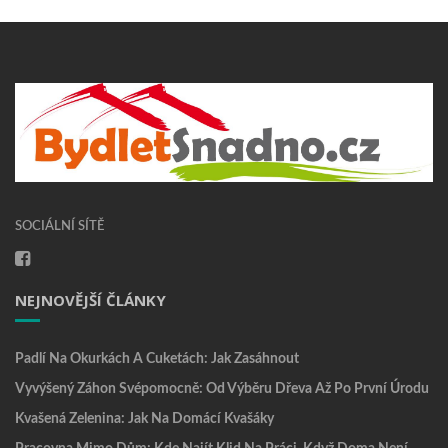
SOCIÁLNÍ SÍTĚ
NEJNOVĚJŠÍ ČLÁNKY
Padlí Na Okurkách A Cuketách: Jak Zasáhnout
Vyvýšený Záhon Svépomocně: Od Výběru Dřeva Až Po První Úrodu
Kvašená Zelenina: Jak Na Domácí Kvašáky