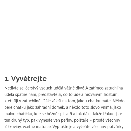
1. Vyvětrejte
Nedivte se, čerstvý vzduch udělá vážně divy! A zatímco zatuchlina
udělá špatně nám, představte si, co to udělá nezvaným hostům,
kteří žijí v zatuchlině. Dále záleží na tom, jakou chatku máte. Někdo
bere chatku jako zahradní domek, a někdo toto slovo vnímá, jako
malou chatičku, kde se běžně spí, vaří a tak dále. Takže Pokud jste
ten druhý typ, pak vyneste ven peřiny, polštáře – prostě všechny
lůžkoviny, včetně matrace. Vyprašte je a vyžeňte všechny potvůrky