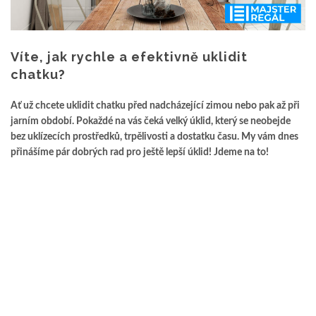
Víte, jak rychle a efektivně uklidit
chatku?
Ať už chcete uklidit chatku před nadcházející zimou nebo pak až při
jarním období. Pokaždé na vás čeká velký úklid, který se neobejde
bez uklízecích prostředků, trpělivosti a dostatku času. My vám dnes
přinášíme pár dobrých rad pro ještě lepší úklid! Jdeme na to!