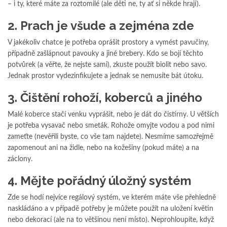
– i ty, které máte za roztomilé (ale děti ne, ty ať si někde hrají).
2. Prach je všude a zejména zde
V jakékoliv chatce je potřeba oprášit prostory a vymést pavučiny,
případně zašlápnout pavouky a jiné brebery. Kdo se bojí těchto
potvůrek (a věřte, že nejste sami), zkuste použít biolit nebo savo.
Jednak prostor vydezinfikujete a jednak se nemusíte bát útoku.
3. Čištění rohoží, koberců a jiného
Malé koberce stačí venku vyprášit, nebo je dát do čistírny. U větších
je potřeba vysavač nebo smeták. Rohože omyjte vodou a pod nimi
zameťte (nevěřili byste, co vše tam najdete). Nesmíme samozřejmě
zapomenout ani na židle, nebo na kožešiny (pokud máte) a na
záclony.
4. Mějte pořádný úložný systém
Zde se hodí nejvíce regálový systém, ve kterém máte vše přehledně
naskládáno a v případě potřeby je můžete použít na uložení květin
nebo dekorací (ale na to většinou není místo). Neprohloupíte, když