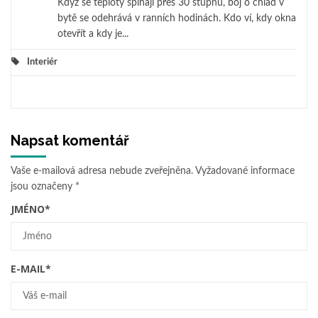
Když se teploty šplhají přes 30 stupňů, boj o chlad v
bytě se odehrává v ranních hodinách. Kdo ví, kdy okna
otevřít a kdy je...
Interiér
Napsat komentář
Vaše e-mailová adresa nebude zveřejněna.
Vyžadované informace
jsou označeny
*
JMÉNO
*
E-MAIL
*