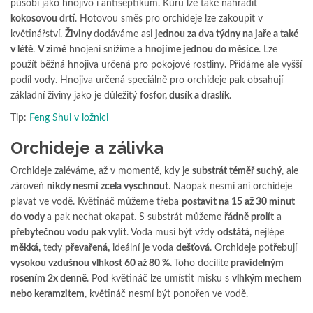
působí jako hnojivo i antiseptikum. Kůru lze také nahradit
kokosovou drtí
. Hotovou směs pro orchideje lze zakoupit v
květinářství.
Živiny
dodáváme asi
jednou za dva týdny na jaře a také
v létě
.
V zimě
hnojení snížíme a
hnojíme jednou do měsíce
. Lze
použít běžná hnojiva určená pro pokojové rostliny. Přidáme ale vyšší
podíl vody. Hnojiva určená speciálně pro orchideje pak obsahují
základní živiny jako je důležitý
fosfor, dusík a draslík
.
Tip:
Feng Shui v ložnici
Orchideje a zálivka
Orchideje zaléváme, až v momentě, kdy je
substrát téměř suchý
, ale
zároveň
nikdy nesmí zcela vyschnout
. Naopak nesmí ani orchideje
plavat ve vodě. Květináč můžeme třeba
postavit na 15 až 30 minut
do vody
a pak nechat okapat. S substrát můžeme
řádně prolít
a
přebytečnou vodu pak vylít
. Voda musí být vždy
odstátá,
nejlépe
měkká,
tedy
převařená,
ideální je voda
dešťová
. Orchideje potřebují
vysokou vzdušnou vlhkost 60 až 80 %.
Toho docílíte
pravidelným
rosením 2x denně
. Pod květináč lze umístit misku s
vlhkým mechem
nebo keramzitem
, květináč nesmí být ponořen ve vodě.