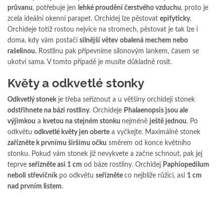
průvanu
, potřebuje jen
lehké proudění čerstvého vzduchu
, proto je
zcela ideální okenní parapet. Orchidej lze pěstovat
epifyticky
.
Orchideje totiž rostou nejvíce na stromech, pěstovat je tak lze i
doma, kdy vám postačí
silnější větev
obalená mechem nebo
rašelinou
. Rostlinu pak připevníme silonovým lankem, časem se
ukotví sama. V tomto případě je musíte důkladně rosit.
Květy a odkvetlé stonky
Odkvetlý stonek
je třeba seříznout a u většiny orchidejí stonek
odstřihnete na bázi rostliny
. Orchideje
Phalaenopsis jsou ale
výjimkou
a
kvetou na stejném stonku
nejméně
ještě jednou
. Po
odkvětu
odkvetlé květy jen oberte
a vyčkejte. Maximálně stonek
zařízněte k prvnímu širšímu očku
směrem od konce květního
stonku. Pokud vám stonek již nevykvete a začne schnout, pak jej
teprve
seřízněte asi 1 cm
od báze rostliny. Orchidej
Paphiopedilum
neboli střevíčník
po odkvětu
seřízněte
co nejblíže růžici, asi
1 cm
nad prvním listem
.