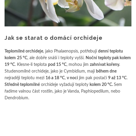
Jak se starat o domácí orchideje
Teplomilné orchideje
, jako Phalaenopsis, potřebují
denní teplotu
kolem
25 °C
, ale dobře snáší i teploty vyšší.
Noční teploty pak kolem
19 °C
. Klesne-li teplota
pod 15 °C
, mohou jim
zahnívat kořeny.
Studenomilné orchideje, jako je Cymbidium, mají
během dne
nejraději teplotu mezi
16 a 18 °C
,
v noci
jim pak postačí
9 až 13 °C
.
Středně teplomilné
orchideje vyžadují teploty
kolem 20 °C.
Sem
řadíme valnou část rostlin, jako je Vanda, Paphiopedilum, nebo
Dendrobium.