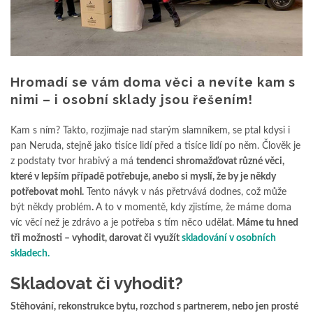
Hromadí se vám doma věci a nevíte kam s
nimi – i osobní sklady jsou řešením!
Kam s ním? Takto, rozjímaje nad starým slamníkem, se ptal kdysi i
pan Neruda, stejně jako tisíce lidí před a tisíce lidí po něm. Člověk je
z podstaty tvor hrabivý a má
tendenci shromažďovat různé věci,
které v lepším případě potřebuje, anebo si myslí, že by je někdy
potřebovat mohl.
Tento návyk v nás přetrvává dodnes, což může
být někdy problém
.
A to v momentě, kdy zjistíme, že máme doma
víc věcí než je zdrávo a je potřeba s tím něco udělat.
Máme tu hned
tři možnosti – vyhodit, darovat či využít
skladování v osobních
skladech.
Skladovat či vyhodit?
Stěhování, rekonstrukce bytu, rozchod s partnerem, nebo jen prosté