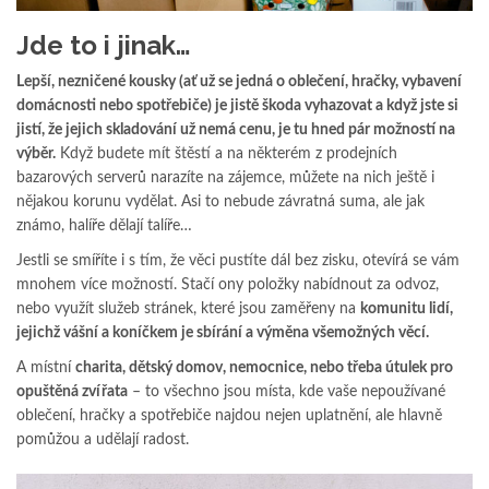
Jde to i jinak…
Lepší, nezničené kousky (ať už se jedná o oblečení, hračky, vybavení
domácnosti nebo spotřebiče) je jistě škoda vyhazovat a když jste si
jistí, že jejich skladování už nemá cenu, je tu hned pár možností na
výběr.
Když budete mít štěstí a na některém z prodejních
bazarových serverů narazíte na zájemce, můžete na nich ještě i
nějakou korunu vydělat. Asi to nebude závratná suma, ale jak
známo, halíře dělají talíře…
Jestli se smíříte i s tím, že věci pustíte dál bez zisku, otevírá se vám
mnohem více možností. Stačí ony položky nabídnout za odvoz,
nebo využít služeb stránek, které jsou zaměřeny na
komunitu lidí,
jejichž vášní a koníčkem je sbírání a výměna všemožných věcí.
A místní
charita, dětský domov, nemocnice, nebo třeba útulek pro
opuštěná zvířata
– to všechno jsou místa, kde vaše nepoužívané
oblečení, hračky a spotřebiče najdou nejen uplatnění, ale hlavně
pomůžou a udělají radost.