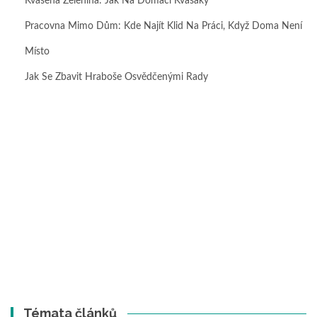
Kvašená Zelenina: Jak Na Domácí Kvašáky
Pracovna Mimo Dům: Kde Najít Klid Na Práci, Když Doma Není
Místo
Jak Se Zbavit Hraboše Osvědčenými Rady
Témata článků