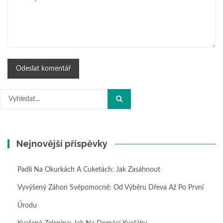
Hledat:
Nejnovější příspěvky
Padlí Na Okurkách A Cuketách: Jak Zasáhnout
Vyvýšený Záhon Svépomocně: Od Výběru Dřeva Až Po První
Úrodu