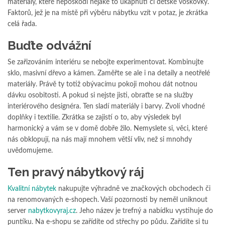
materiály, které nepoškodí nějaké to ukápnutí či dětské voskovky.
Faktorů, jež je na místě při výběru nábytku vzít v potaz, je zkrátka
celá řada.
Buďte odvážní
Se zařizováním interiéru se nebojte experimentovat. Kombinujte
sklo, masivní dřevo a kámen. Zaměřte se ale i na detaily a neotřelé
materiály. Právě ty totiž obývacímu pokoji mohou dát notnou
dávku osobitosti. A pokud si nejste jisti, obraťte se na služby
interiérového designéra. Ten sladí materiály i barvy. Zvolí vhodné
doplňky i textilie. Zkrátka se zajistí o to, aby výsledek byl
harmonický a vám se v domě dobře žilo. Nemyslete si, věci, které
nás obklopují, na nás mají mnohem větší vliv, než si mnohdy
uvědomujeme.
Ten pravý nábytkový ráj
Kvalitní nábytek
nakupujte výhradně ve značkových obchodech či
na renomovaných e-shopech. Vaší pozornosti by neměl uniknout
server
nabytkovyraj.cz
. Jeho název je trefný a nabídku vystihuje do
puntíku. Na e-shopu se zařídíte od střechy po půdu. Zařídíte si tu