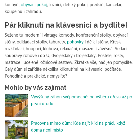
kuchyň,
obývací pokoj
, ložnici, dětský pokoj, předsíň, kancelář,
koupelnu i zahradu.
Pár kliknutí na klávesnici a bydlíte!
Sežene tu moderní i vintage komody, konferenční stolky, obývací
stěny, odkládací stolky, taburety,
pohovky
i dělící stěny. Křesla
rozkládací, houpací, klubová, relaxační, masážní i závěsná. Sedací
soupravy rohové i do U, dvojsedáky i trojsedáky. Postele, rošty,
matrace i ucelené ložnicové sestavy. Zkrátka vše, nač jen pomyslíte.
Celý dům si zařídíte několika kliknutími na klávesnici počítače.
Pohodlné a praktické, nemyslíte?
Mohlo by vás zajímat
Vyvýšený záhon svépomocně: od výběru dřeva až po
první úrodu
Pracovna mimo dům: Kde najít klid na práci, když
doma není místo