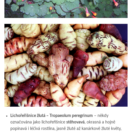
Lichořeřišnice žlutá – Tropaeolum peregrinum
– někdy
označována jako lichořeřišnice
stěhovavá
, okrasná a hojně
popínavá i léčivá rostlina, jasně žluté až kanárkově žluté květy,