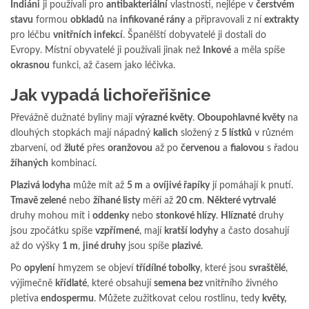
Indiáni
ji používali pro
antibakteriální
vlastnosti, nejlépe v
čerstvém
stavu
formou
obkladů
na
infikované rány
a připravovali z ní
extrakty
pro léčbu
vnitřních infekcí
. Španělští dobyvatelé ji dostali do
Evropy. Místní obyvatelé ji používali jinak než
Inkové
a měla spíše
okrasnou
funkci, až časem jako léčivka.
Jak vypadá lichořeřišnice
Převážně dužnaté byliny mají
výrazné květy
.
Oboupohlavné květy
na
dlouhých stopkách mají nápadný
kalich
složený z
5 lístků
v různém
zbarvení, od
žluté
přes
oranžovou
až po
červenou
a
fialovou
s řadou
žíhaných
kombinací.
Plazivá lodyha
může mít až
5 m
a
ovíjivé řapíky
jí pomáhají k pnutí.
Tmavě zelené
nebo
žíhané listy
měří až
20 cm
.
Některé vytrvalé
druhy mohou mít i
oddenky
nebo
stonkové hlízy
.
Hlíznaté
druhy
jsou zpočátku spíše
vzpřímené
, mají
kratší lodyhy
a často dosahují
až do výšky
1 m
,
jiné druhy
jsou spíše
plazivé
.
Po
opylení
hmyzem se objeví
třídílné tobolky
, které jsou
svraštělé
,
výjimečně
křídlaté
, které obsahují
semena bez
vnitřního živného
pletiva
endospermu
. Můžete zužitkovat celou rostlinu, tedy
květy,