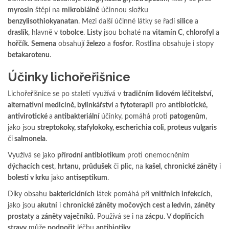
myrosin
štěpí na
mikrobiálně
účinnou složku
benzylisothiokyanatan
. Mezi další účinné látky se řadí
silice
a
draslík
, hlavně v
tobolce
.
Listy
jsou bohaté na
vitamín C
,
chlorofyl
a
hořčík
.
Semena
obsahují
železo
a
fosfor
. Rostlina obsahuje i stopy
betakarotenu
.
Účinky lichořeřišnice
Lichořeřišnice se po staletí využívá v
tradičním lidovém léčitelství,
alternativní medicíně, bylinkářství
a
fytoterapii
pro
antibiotické,
antivirotické
a
antibakteriální
účinky, pomáhá proti
patogenům
,
jako jsou
streptokoky, stafylokoky, escherichia coli, proteus vulgaris
či
salmonela
.
Využívá se jako
přírodní antibiotikum
proti onemocněním
dýchacích cest
,
hrtanu
,
průdušek
či
plic
, na
kašel
,
chronické záněty
i
bolesti v krku
jako
antiseptikum
.
Díky obsahu
baktericidních
látek pomáhá při
vnitřních infekcích
,
jako jsou
akutní
i
chronické záněty
močových cest
a
ledvin
,
záněty
prostaty
a
záněty vaječníků
. Používá se i na
zácpu
. V
doplňcích
stravy
může
podpořit
léčbu
antibiotiky
.