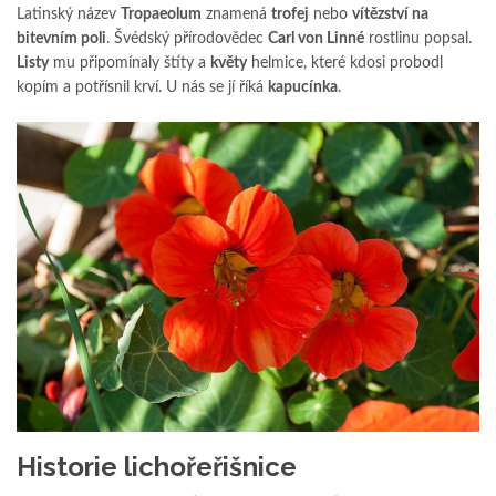
Latinský název
Tropaeolum
znamená
trofej
nebo
vítězství na
bitevním poli
. Švédský přírodovědec
Carl von Linné
rostlinu popsal.
Listy
mu připomínaly štíty a
květy
helmice, které kdosi probodl
kopím a potřísnil krví. U nás se jí říká
kapucínka
.
Historie lichořeřišnice