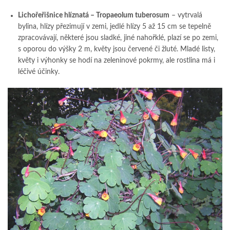
Lichořeřišnice hlíznatá – Tropaeolum tuberosum
– vytrvalá
bylina, hlízy přezimují v zemi, jedlé hlízy 5 až 15 cm se tepelně
zpracovávají, některé jsou sladké, jiné nahořklé, plazí se po zemi,
s oporou do výšky 2 m, květy jsou červené či žluté. Mladé listy,
květy i výhonky se hodí na zeleninové pokrmy, ale rostlina má i
léčivé účinky.