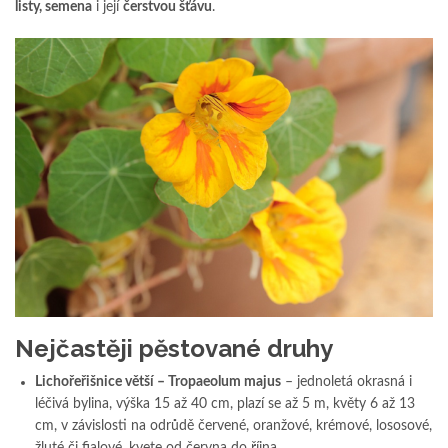
listy, semena
i její
čerstvou šťávu
.
Nejčastěji pěstované druhy
Lichořeřišnice větší – Tropaeolum majus
– jednoletá okrasná i
léčivá bylina, výška 15 až 40 cm, plazí se až 5 m, květy 6 až 13
cm, v závislosti na odrůdě červené, oranžové, krémové, lososové,
žluté či fialové, kvete od června do října.