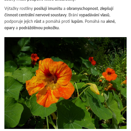
Výtažky rostliny
posilují imunitu
a
obranyschopnost
,
zlepšují
činnost centrální nervové soustavy
. Brání
vypadávání vlasů
,
podporuje jejich
růst
a pomáhá proti
lupům
. Pomáhá na
akné,
opary
a
podrážděnou pokožku
.