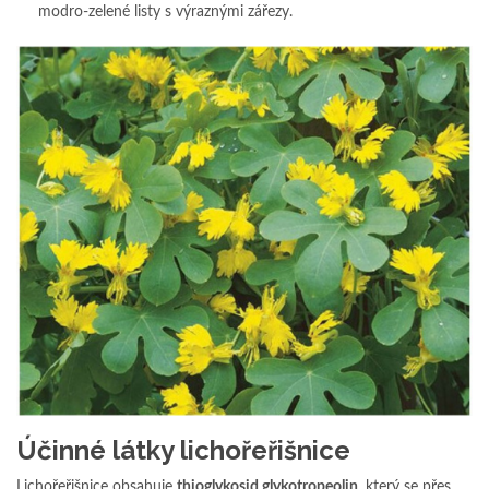
modro-zelené listy s výraznými zářezy.
Účinné látky lichořeřišnice
Lichořeřišnice obsahuje
thioglykosid glykotropeolin
, který se přes