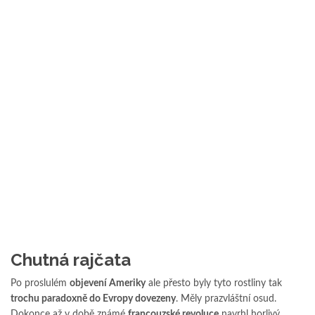
Chutná rajčata
Po proslulém
objevení Ameriky
ale přesto byly tyto rostliny tak
trochu paradoxně do Evropy dovezeny
. Měly prazvláštní osud.
Dokonce až v době známé
francouzské revoluce
navrhl horlivý