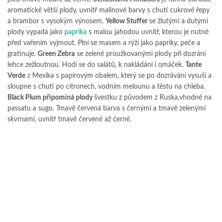
aromatické větší plody, uvnitř malinové barvy s chutí cukrové řepy
a brambor s vysokým výnosem.
Yellow Stuffer
se žlutými a dutými
plody vypadá jako
paprika
s malou jahodou uvnitř, kterou je nutné
před vařením vyjmout. Plní se masem a rýží jako papriky, peče a
gratinuje.
Green Zebra
se zeleně proužkovanými plody při dozrání
lehce zežloutnou. Hodí se do salátů, k nakládání i omáček.
Tante
Verde
z Mexika s papírovým obalem, který se po dozrávání vysuší a
sloupne s chutí po citronech, vodním melounu a těstu na chleba.
Black Plum připomíná plody
švestku z původem z Ruska,vhodné na
passatu a sugo. Tmavě červená barva s černými a tmavě zelenými
skvrnami, uvnitř tmavě červené až černé.