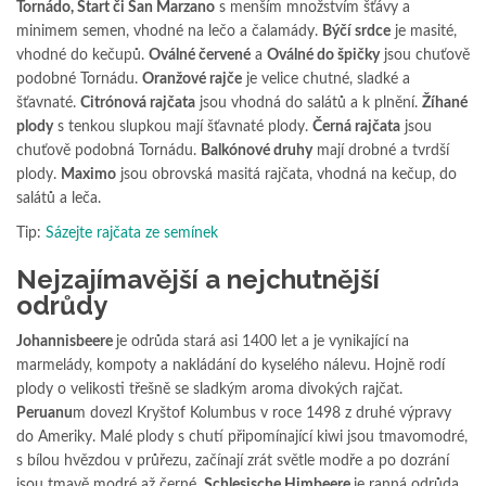
Tornádo, Start či San Marzano
s menším množstvím šťávy a
minimem semen, vhodné na lečo a čalamády.
Býčí srdce
je masité,
vhodné do kečupů.
Oválné červené
a
Oválné do špičky
jsou chuťově
podobné Tornádu.
Oranžové rajče
je velice chutné, sladké a
šťavnaté.
Citrónová rajčata
jsou vhodná do salátů a k plnění.
Žíhané
plody
s tenkou slupkou mají šťavnaté plody.
Černá rajčata
jsou
chuťově podobná Tornádu.
Balkónové druhy
mají drobné a tvrdší
plody.
Maximo
jsou obrovská masitá rajčata, vhodná na kečup, do
salátů a leča.
Tip:
Sázejte rajčata ze semínek
Nejzajímavější a nejchutnější
odrůdy
Johannisbeere
je odrůda stará asi 1400 let a je vynikající na
marmelády, kompoty a nakládání do kyselého nálevu. Hojně rodí
plody o velikosti třešně se sladkým aroma divokých rajčat.
Peruanu
m dovezl Kryštof Kolumbus v roce 1498 z druhé výpravy
do Ameriky. Malé plody s chutí připomínající kiwi jsou tmavomodré,
s bílou hvězdou v průřezu, začínají zrát světle modře a po dozrání
jsou tmavě modré až černé.
Schlesische Himbeere
je ranná odrůda,