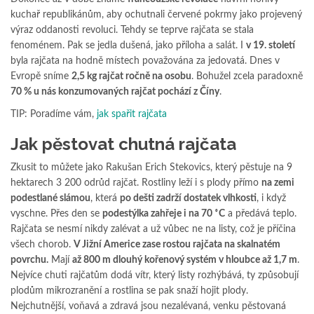
kuchař republikánům, aby ochutnali červené pokrmy jako projevený
výraz oddanosti revoluci. Tehdy se teprve rajčata se stala
fenoménem. Pak se jedla dušená, jako příloha a salát. I
v 19. století
byla rajčata na hodně místech považována za jedovatá. Dnes v
Evropě sníme
2,5 kg
rajčat ročně na osobu
. Bohužel zcela paradoxně
70 % u nás konzumovaných rajčat pochází z Číny
.
TIP: Poradíme vám,
jak spařit rajčata
Jak pěstovat chutná rajčata
Zkusit to můžete jako Rakušan Erich Stekovics, který pěstuje na 9
hektarech 3 200 odrůd rajčat. Rostliny leží i s plody přímo
na zemi
podestlané slámou
, která
po dešti zadrží dostatek vlhkosti
, i když
vyschne. Přes den se
podestýlka zahřeje i na 70
˚
C
a předává teplo.
Rajčata se nesmí nikdy zalévat a už vůbec ne na listy, což je příčina
všech chorob.
V Jižní Americe zase rostou rajčata na skalnatém
povrchu.
Mají
až 800 m dlouhý kořenový systém v hloubce až 1,7 m
.
Nejvíce chuti rajčatům dodá vítr, který listy rozhýbává, ty způsobují
plodům mikrozranění a rostlina se pak snaží hojit plody.
Nejchutnější, voňavá a zdravá jsou nezalévaná, venku pěstovaná