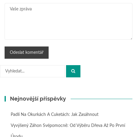
Hledat:
Nejnovější příspěvky
Padlí Na Okurkách A Cuketách: Jak Zasáhnout
Vyvýšený Záhon Svépomocně: Od Výběru Dřeva Až Po První
Úrodu