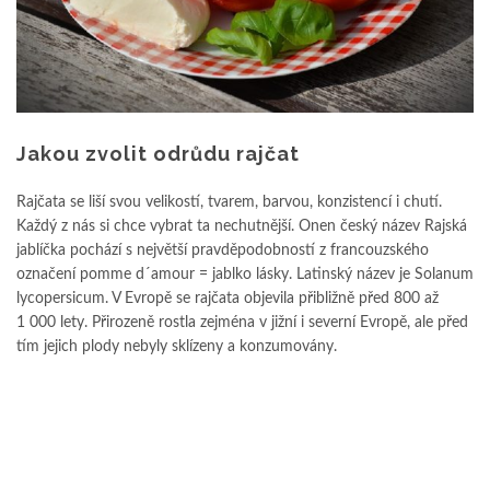
Jakou zvolit odrůdu rajčat
Rajčata se liší svou velikostí, tvarem, barvou, konzistencí i chutí.
Každý z nás si chce vybrat ta nechutnější. Onen český název Rajská
jablíčka pochází s největší pravděpodobností z francouzského
označení pomme d´amour = jablko lásky. Latinský název je Solanum
lycopersicum. V Evropě se rajčata objevila přibližně před 800 až
1 000 lety. Přirozeně rostla zejména v jižní i severní Evropě, ale před
tím jejich plody nebyly sklízeny a konzumovány.