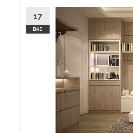
obsah
17
BŘE