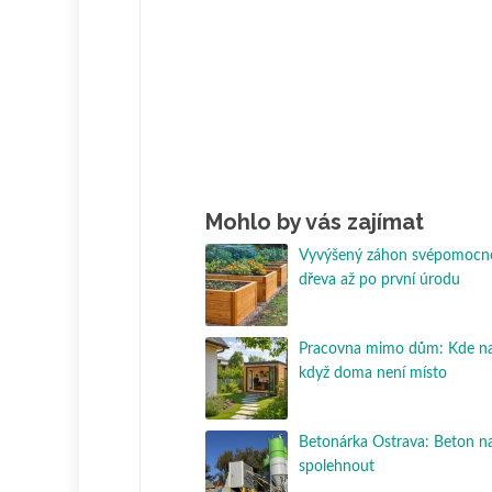
Mohlo by vás zajímat
Vyvýšený záhon svépomocně
dřeva až po první úrodu
Pracovna mimo dům: Kde nají
když doma není místo
Betonárka Ostrava: Beton na
spolehnout