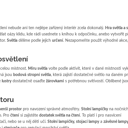
ení nebude ani ten nejlépe zařízený interiér zcela dokonalý.
Hra světla a 
at oázy klidu, kde rádi usednete s knihou k odpočinku, anebo vytvořit pří
tor.
Světla
dělíme podle jejich
určení
. Nezapomeňte použít výhodné akce, 
osvětlení
í celou místnost.
Míru světla
volte podle aktivit, které v dané místnosti v
dná jsou
bodová
stropní světla
, která zajistí dostatečné světlo na daném pr
é
lustry
dostatečně osaďte
žárovkami
s potřebnou svítivostí. Oblíbené jso
toru
enší prostor
pro navození správné atmosféry.
Stolní lampičky
na nočních
o. Pro
čtení
si zajistěte
dostatek světla na čtení
. To platí i pro nasvícení
tači, nebo se u něj děti učí.
Stolní lampičky,
stojací lampy
a
závěsné lampy