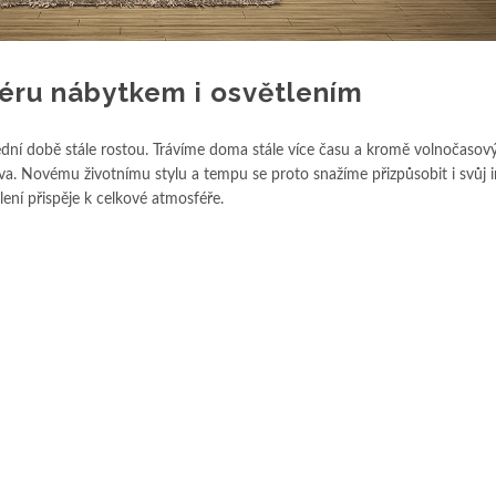
iéru nábytkem i osvětlením
dní době stále rostou. Trávíme doma stále více času a kromě volnočasov
a. Novému životnímu stylu a tempu se proto snažíme přizpůsobit i svůj in
ení přispěje k celkové atmosféře.