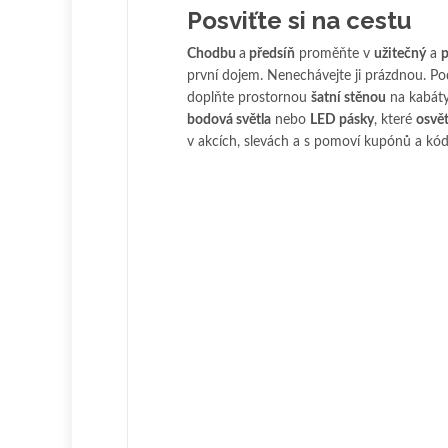
Posviťte si na cestu
Chodbu
a
předsíň
proměňte v
užitečný
a
p
první dojem. Nenechávejte ji prázdnou. Po
doplňte prostornou
šatní stěnou
na kabáty,
bodová světla
nebo
LED pásky
, které
osvět
v akcích, slevách a s pomoví kupónů a kó