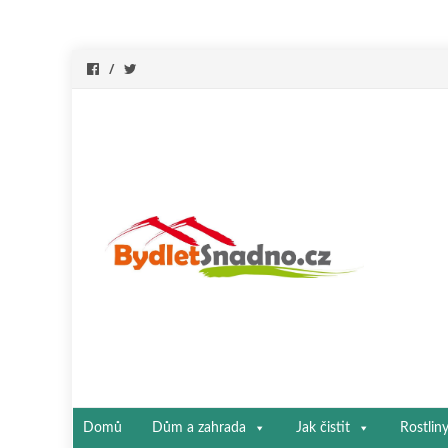
Přeskočit
Domů
Dům a zahrada
Jak čistit
Rostlin
na