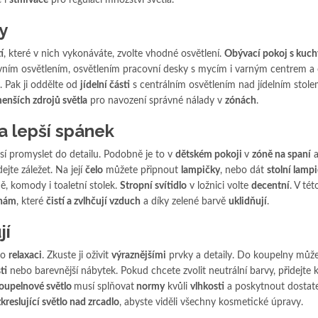
e i
stmívače
pro regulaci množství světla.
y
í
, které v nich vykonáváte, zvolte vhodné osvětlení.
Obývací pokoj s kuc
vním osvětlením, osvětlením pracovní desky s mycím i varným centrem a 
. Pak ji oddělte od
jídelní části
s centrálním osvětlením nad jídelním stol
enších zdrojů světla
pro navození správné nálady v
zónách
.
 a lepší spánek
í promyslet do detailu. Podobně je to v
dětském pokoji
v
zóně na spaní
dejte záležet. Na její
čelo
můžete připnout
lampičky
, nebo dát
stolní lamp
ně, komody i toaletní stolek.
Stropní svítidlo
v ložnici volte
decentní
. V tét
inám
, které
čistí a zvlhčují vzduch
a díky zelené barvě
uklidňují
.
jí
ro
relaxaci
. Zkuste ji oživit
výraznějšími
prvky a detaily. Do koupelny můžet
ti
nebo barevnější nábytek. Pokud chcete zvolit neutrální barvy, přidejte 
oupelnové světlo
musí splňovat
normy
kvůli
vlhkosti
a poskytnout dostate
kreslující světlo nad zrcadlo
, abyste viděli všechny kosmetické úpravy.