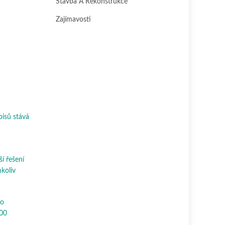
Stavba A Rekonstrukce
Zajímavosti
pisů stává
ší řešení
mkoliv
ho
300