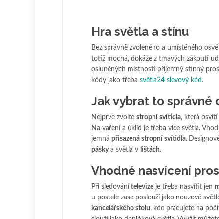
Hra světla a stínu
Bez správně zvoleného a umístěného osvětl
totiž mocná, dokáže z tmavých zákoutí uděl
osluněných místností příjemný stinný pros
kódy jako třeba
světla24 slevový kód
.
Jak vybrat to správné 
Nejprve zvolte
stropní svítidla
, která osvít
Na vaření a úklid je třeba více světla. Vho
jemná
přisazená stropní svítidla.
Designov
pásky
a světla v
lištách
.
Vhodné nasvícení pros
Při sledování
televize
je třeba nasvítit jen
m
u postele zase poslouží jako nouzové světl
kancelářského stolu
, kde pracujete na počí