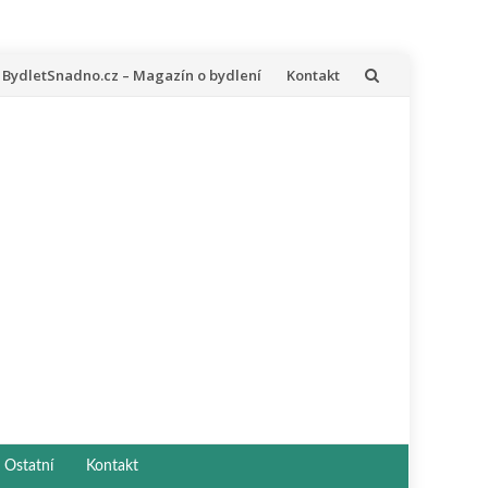
řeskočit
BydletSnadno.cz – Magazín o bydlení
Kontakt
a
bsah
Ostatní
Kontakt