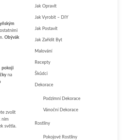
Jak Opravit
Jak Vyrobit – DIY
hyňským
Jak Postavit
ostatními
em.
Obývák
Jak Zařídit Byt
Malování
Recepty
a
pokoji
Škůdci
ičky
na
o
Dekorace
Podzimní Dekorace
Vánoční Dekorace
e zvolit
k nim
Rostliny
k světla.
Pokojové Rostliny