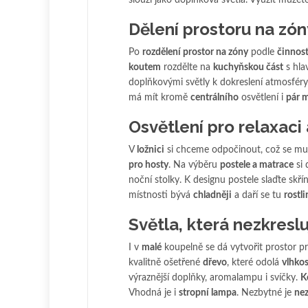
slouží jako doplňková světla. Využít můžet
Dělení prostoru na zón
Po
rozdělení prostor na zóny
podle
činnost
koutem
rozdělte na
kuchyňskou část
s hla
doplňkovými světly k dokreslení atmosféry
má mít kromě
centrálního
osvětlení i
pár m
Osvětlení pro relaxaci
V
ložnici
si chceme odpočinout, což se mus
pro hosty
. Na výběru
postele a matrace
si 
noční stolky. K designu postele slaďte skří
místnosti bývá
chladněji
a daří se tu
rostl
Světla, která nezkreslu
I v
malé
koupelně se dá vytvořit prostor p
kvalitně ošetřené
dřevo
, které odolá
vlhkos
výraznější doplňky, aromalampu i svíčky.
K
Vhodná je i
stropní lampa
. Nezbytné je
nez