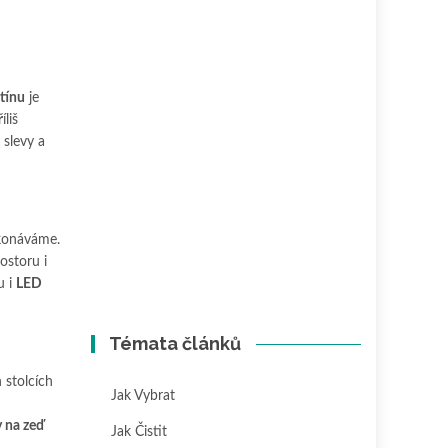
stínu
je
liš
slevy a
ykonáváme.
ostoru i
u i
LED
Témata článků
 stolcích
Jak Vybrat
 na zeď
Jak Čistit