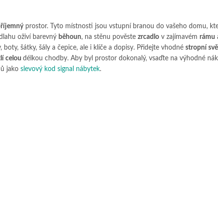
říjemný
prostor. Tyto místnosti jsou vstupní branou do vašeho domu, kte
dlahu oživí barevný
běhoun
, na stěnu pověste
zrcadlo
v zajímavém
rámu
 boty, šátky, šály a čepice, ale i klíče a dopisy. Přidejte vhodné
stropní svě
lí celou
délkou chodby. Aby byl prostor dokonalý, vsaďte na výhodné ná
dů jako
slevový kod signal nábytek
.