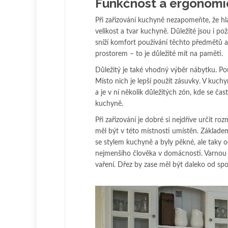
Funkčnost a ergonomi
Při zařizování kuchyně nezapomeňte, že hla
velikost a tvar kuchyně. Důležité jsou i p
sníží komfort používání těchto předmětů a
prostorem – to je důležité mít na paměti.
Důležitý je také vhodný výběr nábytku. Po
Místo nich je lepší použít zásuvky. V kuchy
a je v ní několik důležitých zón, kde se č
kuchyně.
Při zařizování je dobré si nejdříve určit r
měl být v této místnosti umístěn. Základem
se stylem kuchyně a byly pěkné, ale taky 
nejmenšího člověka v domácnosti. Varnou d
vaření. Dřez by zase měl být daleko od sp