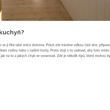
 kuchyň?
se jí říká také srdce domova. Právě zde trávíme velkou část dne, připra
tkem rodiny nebo s našimi hosty. Proto stojí o to usilovat, aby toto místo
 jak na to a jakých chyb se vyvarovat. Zde je několik tipů, které mohou b