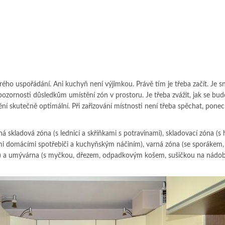
ého uspořádání. Ani kuchyň není výjimkou. Právě tím je třeba začít. Je 
pozornosti důsledkům umístění zón v prostoru. Je třeba zvážit, jak se bu
ění skutečně optimální. Při zařizování místnosti není třeba spěchat, ponec
 skladová zóna (s lednicí a skříňkami s potravinami), skladovací zóna (s h
ými domácími spotřebiči a kuchyňským náčiním), varná zóna (se sporákem,
y) a umývárna (s myčkou, dřezem, odpadkovým košem, sušičkou na nádobí