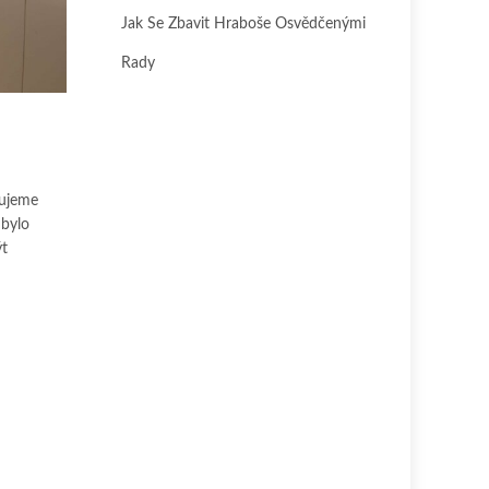
Jak Se Zbavit Hraboše Osvědčenými
Rady
vujeme
 bylo
ýt