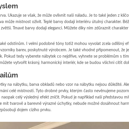
myslem
va. Ukazuje se však, že může ovlivnit naši náladu. Je to také jeden z klíč
va může místnost oživit. Teplé barvy dodají interiéru útulný charakter. Béž
y zvětší. Tmavé barvy dodají eleganci. Můžete díky nim zdůraznit charakte
aké odstínům. I velmi podobné tóny totiž mohou vyvolat zcela odlišný ef
vzorníky barev, poskytnuté výrobcem. Je také vhodné připomenout, že je
ak. Pokud tedy vyberete nábytek co nejdříve, vyhnete se problémům s tím
žete vytvořit krásný, harmonický interiér, kde se budou všichni cítit do
tailům
ytky na nábytku, barva obkladů nebo vzor na nábytku nejsou důležité. Ale
nímání celé místnosti. Tyto drobné prvky, kterým často nevěnujeme pozorn
naopak celý výsledný efekt zničit. Pokud je například naší představou m
de mít tvarově a barevně výrazné úchytky, nebude možné dosáhnout har
způsobují dojem cizího prvku.