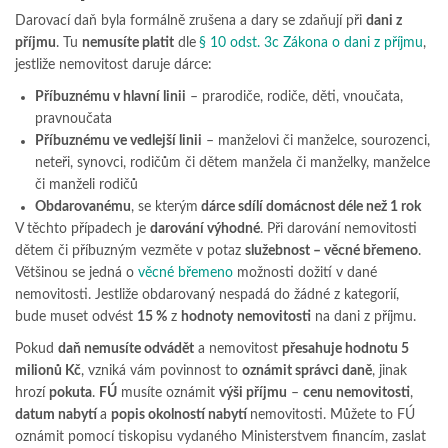
Darovací daň byla formálně zrušena a dary se zdaňují při
dani z
příjmu
. Tu
nemusíte platit
dle
§ 10 odst. 3c Zákona o dani z příjmu
,
jestliže nemovitost daruje dárce:
Příbuznému v hlavní linii
– prarodiče, rodiče, děti, vnoučata,
pravnoučata
Příbuznému ve vedlejší linii
– manželovi či manželce, sourozenci,
neteři, synovci, rodičům či dětem manžela či manželky, manželce
či manželi rodičů
Obdarovanému
, se kterým
dárce sdílí domácnost déle než 1 rok
V těchto případech je
darování výhodné
. Při darování nemovitosti
dětem či příbuzným vezměte v potaz
služebnost – věcné břemeno
.
Většinou se jedná o
věcné břemeno
možnosti dožití v dané
nemovitosti. Jestliže obdarovaný nespadá do žádné z kategorií,
bude muset odvést
15 %
z
hodnoty
nemovitosti
na dani z příjmu.
Pokud
daň nemusíte odvádět
a nemovitost
přesahuje hodnotu 5
milionů Kč
, vzniká vám povinnost to
oznámit správci daně
, jinak
hrozí
pokuta
.
FÚ
musíte oznámit
výši příjmu
–
cenu nemovitosti
,
datum nabytí
a
popis okolností nabytí
nemovitosti. Můžete to FÚ
oznámit pomocí tiskopisu vydaného Ministerstvem financím, zaslat