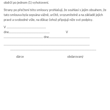
obdrží po jednom (1) vyhotovení.
Strany po přečtení této smlouvy prohlašují, že souhlasí s jejím obsahem, že
tato smlouva byla sepsána vážně, určitě, srozumitelně a na základě jejich
pravé a svobodné vůle, na důkaz čehož připojují níže své podpisy.
V …………………………………………
dne………………………………………….. V
………………………………………… dne…………………………………………..
……………………………………………………………………………………………
……………………………………………………………………………………………
dárce obdarovaný