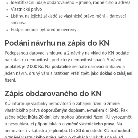
Identifikační údaje obdarovaného – jméno, rodné číslo a adresa
Vlastnické právo
Listiny, na jejichž základě se vlastnické právo mění – darovací
smlouva
Podpis nemusí být úředně ověřený
Podání návrhu na zápis do KN
Podepsanou darovací smlouvu a 2 návrhy na vklad do KN podáte
na katastru nemovitostí, pod který nemovitost spadá. Správní
poplatek je
2 000 Kč.
Na
podatelně
necháte darovací smlouvu a
jeden návrh, druhý vám s razítkem vrátí zpět, jako
doklad o zahájení
řízení
.
Zápis obdarovaného do KN
KÚ informuje vlastníky nemovitosti o zahájení řízení o změně
vlastnického práva
doporučeným dopisem, e-mailem
či
SMS
. Pak
začne běžet
lhůta 20 dní
, kdy mohou účastníci řízení KÚ vyrozumět
o nesouhlasu či připomínkách o
změně vlastnického práva
. Na
nemovitosti v katastru je
plomba
. Do
30 dnů
odešle KÚ
rozhodnutí
o změně vlastnického práva
nebo o
chybách
v návrhu na vklad.