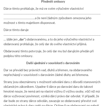
Předmět smlouvy
Dárce tímto prohlašuje, že má ve svém výlučném vlastnictví
……………………………………………………………………………………………………………
………………………………….a že není žádným způsobem omezena jeho
možnost s tímto majetkem disponovat.
Dárce tímto daruje
……………………………………………………………………………………………………………
… (dále jen „
dar
“) obdarovanému, a to do jeho výlučného vlastnictví a
obdarovaný prohlašuje, že celý dar do svého vlastnictví přijímá.
Obdarovaný tímto potvrzuje, že celý dar mu byl darujícím předán při
podpisu této smlouvy.
Další ujednání v souvislosti s darováním
Dar se převádí bez právních vad, dluhů a břemen, na obdarovaného
nepřecházejí v souvislosti s darováním žádné dluhy ani břemena.
Strany jsou obeznámeny s možností odvolání daru z důvodů stanovených
občanským zákoníkem. Upadne-li dárce po darování daru do takové
hmotné nouze, že nemá ani na vlastní výživu či výživu osoby, vůči níž má
dárce vyživovací povinnost, vzniká dárci právo dar odvolat. V případě, že
dar bude ze strany dárce odvolán, zavazuje se obdarovaný převést své
vlastnické právo k daru zpět na dárce. Ocitne-li se obdarovaný po nabytí