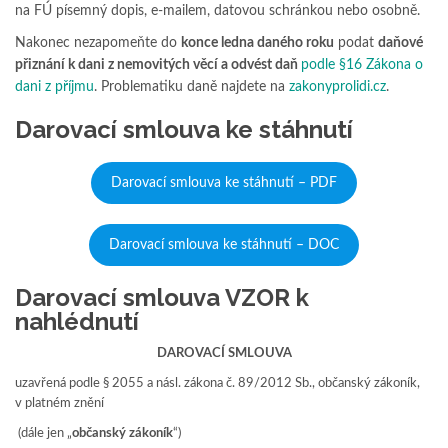
na FÚ písemný dopis, e-mailem, datovou schránkou nebo osobně.
Nakonec nezapomeňte do
konce ledna daného roku
podat
daňové
přiznání k dani z nemovitých věcí a odvést daň
podle §16 Zákona o
dani z příjmu
. Problematiku daně najdete na
zakonyprolidi.cz
.
Darovací smlouva ke stáhnutí
Darovací smlouva ke stáhnutí – PDF
Darovací smlouva ke stáhnutí – DOC
Darovací smlouva VZOR k
nahlédnutí
DAROVACÍ SMLOUVA
uzavřená podle § 2055 a násl. zákona č. 89/2012 Sb., občanský zákoník,
v platném znění
(dále jen „
občanský
zákoník
“)