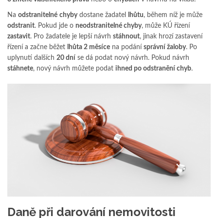
Na
odstranitelné
chyby
dostane žadatel
lhůtu
, během níž je může
odstranit
. Pokud jde o
neodstranitelné chyby
, může KÚ řízení
zastavit
. Pro žadatele je lepší návrh
stáhnout
, jinak hrozí zastavení
řízení a začne běžet
lhůta 2 měsíce
na podání
správní žaloby
. Po
uplynutí dalších
20 dní
se dá podat nový návrh. Pokud návrh
stáhnete
, nový návrh můžete podat
ihned po odstranění chyb
.
Daně při darování nemovitosti