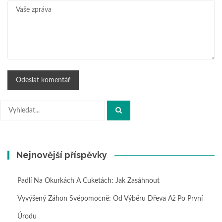
Hledat:
Nejnovější příspěvky
Padlí Na Okurkách A Cuketách: Jak Zasáhnout
Vyvýšený Záhon Svépomocně: Od Výběru Dřeva Až Po První
Úrodu