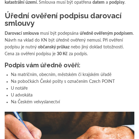
katastrální území.
Smlouva musí být opatřena
datem
a
podpisy
.
Úřední ověření podpisu darovací
smlouvy
Darovací smlouva
musí být podepsána
úředně ověřeným podpisem
.
Návrh na vklad do KN být úředně ověřený nemusí. Při ověření
podpisu je nutný
občanský průkaz
nebo jiný doklad totožnosti.
Cena za ověření podpisu je
30 Kč
za podpis.
Podpis vám úředně ověří:
Na matričním, obecním, městském či krajském úřadě
Na pobočkách České pošty s označením Czech POINT
U notáře
U advokáta
Na Českém velvyslanectví