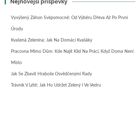
Nejnovější příspěvky
Vyvýšený Záhon Svépomocně: Od Výběru Dřeva Až Po První
Úrodu
Kvašená Zelenina: Jak Na Domácí Kvašáky
Pracovna Mimo Dům: Kde Najít Klid Na Práci, Když Doma Není
Místo
Jak Se Zbavit Hraboše Osvědčenými Rady
Trávník V Létě: Jak Ho Udržet Zelený I Ve Vedru