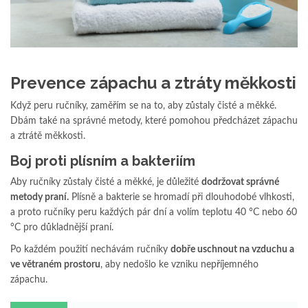
Prevence zápachu a ztráty měkkosti
Když peru ručníky, zaměřím se na to, aby zůstaly čisté a měkké.
Dbám také na správné metody, které pomohou předcházet zápachu
a ztrátě měkkosti.
Boj proti plísním a bakteriím
Aby ručníky zůstaly čisté a měkké, je důležité
dodržovat správné
metody praní.
Plísně a bakterie se hromadí při dlouhodobé vlhkosti,
a proto ručníky peru každých pár dní a volím teplotu 40 °C nebo 60
°C pro důkladnější praní.
Po každém použití nechávám ručníky
dobře uschnout na vzduchu a
ve větraném prostoru
, aby nedošlo ke vzniku nepříjemného
zápachu.