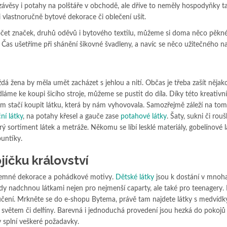
 závěsy i potahy na polštáře v obchodě, ale dříve to neměly hospodyňky t
i vlastnoručně bytové dekorace či oblečení ušít.
očet značek, druhů oděvů i bytového textilu, můžeme si doma něco pěkné
 Čas ušetříme při shánění šikovné švadleny, a navíc se něco užitečného n
dá žena by měla umět zacházet s jehlou a nití. Občas je třeba zašít nějak
dláme ke koupi šicího stroje, můžeme se pustit do díla. Díky této kreativní
 stačí koupit látku, která by nám vyhovovala. Samozřejmě záleží na tom,
ní látky
, na potahy křesel a gauče zase
potahové látky
. Šaty, sukni či rouš
trý sortiment látek a metráže. Někomu se líbí lesklé materiály, gobelínové l
untíky.
íčku království
 jemné dekorace a pohádkové motivy.
Dětské látky
jsou k dostání v mnoh
dy nadchnou látkami nejen pro nejmenší caparty, ale také pro teenagery. 
 učení. Mrkněte se do e-shopu Bytema, právě tam najdete látky s medvídky
světem či delfíny. Barevná i jednoduchá provedení jsou hezká do pokojů
y splní veškeré požadavky.