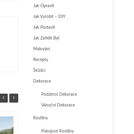
Jak Opravit
Jak Vyrobit – DIY
Jak Postavit
Jak Zařídit Byt
Malování
Recepty
Škůdci
Dekorace
Podzimní Dekorace
Vánoční Dekorace
Rostliny
Skandinávský styl v
29
25
interiéru:
Pokojové Rostliny