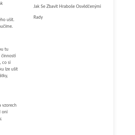
ak
Jak Se Zbavit Hraboše Osvědčenými
Rady
ho ušít.
aučíme.
ou tu
 činnosti
 co si
ku lze ušít
átky,
a vzorech
I oni
,