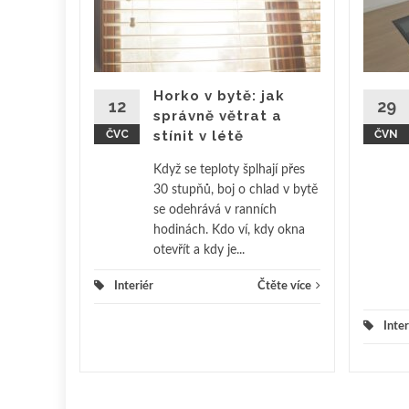
dních
no, co
Horko v bytě: jak
12
29
snou
správně větrat a
.
ČVC
stínit v létě
ČVN
 plastové
..
Když se teploty šplhají přes
30 stupňů, boj o chlad v bytě
ěte více
se odehrává v ranních
hodinách. Kdo ví, kdy okna
otevřít a kdy je...
Interiér
Čtěte více
Inter