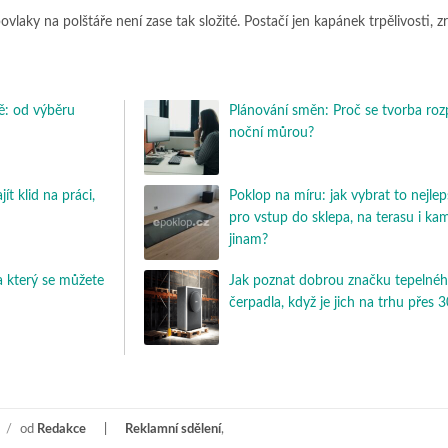
ovlaky na polštáře není zase tak složité. Postačí jen kapánek trpělivosti, z
: od výběru
Plánování směn: Proč se tvorba roz
noční můrou?
t klid na práci,
Poklop na míru: jak vybrat to nejlep
pro vstup do sklepa, na terasu i ka
jinam?
 který se můžete
Jak poznat dobrou značku tepelné
čerpadla, když je jich na trhu přes 
/
od
Redakce
Reklamní sdělení
,