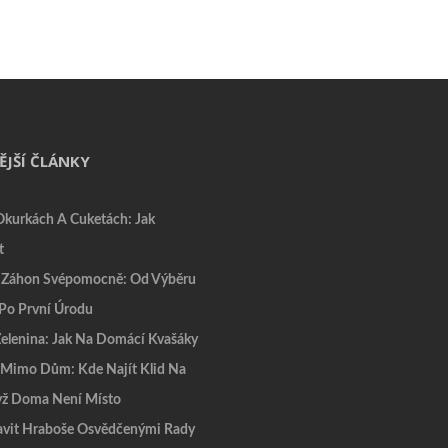
ĚJŠÍ ČLÁNKY
Okurkách A Cuketách: Jak
t
 Záhon Svépomocně: Od Výběru
Po První Úrodu
elenina: Jak Na Domácí Kvašáky
 Mimo Dům: Kde Najít Klid Na
yž Doma Není Místo
avit Hraboše Osvědčenými Rady