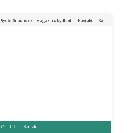
řeskočit
BydletSnadno.cz – Magazín o bydlení
Kontakt
a
bsah
Ostatní
Kontakt