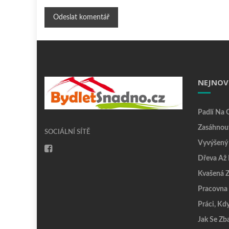
NEJNOV
Padlí Na 
Zasáhnou
SOCIÁLNÍ SÍTĚ
Vyvýšený
Dřeva Až 
Kvašená Z
Pracovna
Práci, Kd
Jak Se Zb