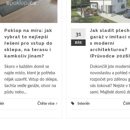
Poklop na míru: jak
Jak sladit plec
31
vybrat to nejlepší
garáž v imitaci 
řešení pro vstup do
BŘE
s moderní
sklepa, na terasu i
architekturou?
kamkoliv jinam?
(Průvodce 2026
Skoro v každém domě se
Dokončili jste moderní
najde místo, které je potřeba
novostavbu a pohled 
nějak uzavřít. Vstup do sklepa,
rozpočet pro zděnou g
šachta vedle garáže, otvor na
vás šokoval? Nejste v
půdu nebo...
sami. Majitelé domů dn
iér
Čtěte více
Interiér
Čtět