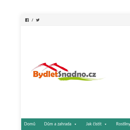
Přeskočit
Domů
Dům a zahrada
Jak čistit
Rostlin
na