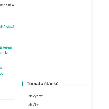
ručnosti a
pisů stává
ší řešení
mkoliv
ho
300
Témata článků
Jak Vybrat
Jak Čistit