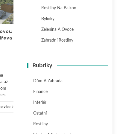
BŘE
Jednoduchost a
BŘE
Rostliny Na Balkon
útulnost v praxi
Bylinky
Skandinávský styl bydlení si
za poslední roky získal srdce
Zelenina A Ovoce
hovou
miliónů lidí po celém světě.
dřeva
Zahradní Rostliny
Jeho kouzlo spočívá v
dokonalé...
)
Interiér
Čtěte více
Rubriky
Interié
na
Dům A Zahrada
aráž
 tom
Finance
es...
Interiér
e více
Ostatní
Rostliny