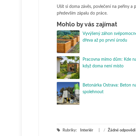
Ušít si doma závěs, povlečení na peřiny a p
především zápalu do práce.
Mohlo by vás zajímat
Vyvýšený záhon svépomocně
dřeva až po první úrodu
Pracovna mimo dům: Kde nají
když doma není místo
Betonárka Ostrava: Beton na
spolehnout
Rubriky:
Interiér
/
Žádné odpovědi