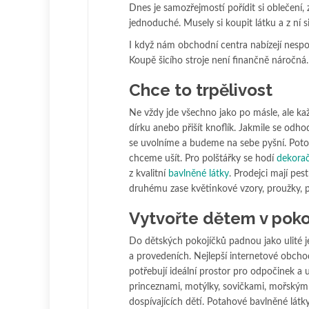
Dnes je samozřejmostí pořídit si oblečení,
jednoduché. Musely si koupit látku a z ní s
I když nám obchodní centra nabízejí nesp
Koupě šicího stroje není finančně náročná.
Chce to trpělivost
Ne vždy jde všechno jako po másle, ale kaž
dírku anebo přišít knoflík. Jakmile se odho
se uvolníme a budeme na sebe pyšní. Potom
chceme ušít. Pro polštářky se hodí
dekorač
z kvalitní
bavlněné látky
. Prodejci mají pes
druhému zase květinkové vzory, proužky, p
Vytvořte dětem v pokoj
Do dětských pokojíčků padnou jako ulité
a provedeních. Nejlepší internetové obcho
potřebují ideální prostor pro odpočinek a
princeznami, motýlky, sovičkami, mořským 
dospívajících dětí. Potahové bavlněné látk