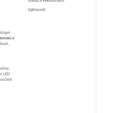
Stavba A Rekonstrukce
Zajímavosti
stropní
tmívání a
tnost,
story.
ého LED
součástí