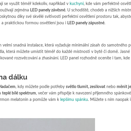
jí se využít téměř kdekoliv, například v
kuchyni
, kde vám perfektně osvětl
používají zejména
LED panely závěsné
. U schodiště, chodeb a nižších místn
oskytnou díky své skvělé svítivosti perfektní osvětlení prostoru tak, abyst
 a praktickou formou osvětlení jsou i
LED panely zápustné
.
e
h velmi snadná instalace, která vyžaduje minimální zásah do samotného 
tidla, která můžete umístit téměř do každé místnosti v bytě či domě. Jasné
kované rozsvěcování a zhasínání. LED panel rozhodně oceníte i tam, kde
na dálku
vladačem
, kdy můžete podle potřeby
světlo tlumit, zesilovat
nebo
měnit j
na
teplé bílé spektrum
, večer vám přispěje k navození příjemného spánkov
hormon melatonin a pomůže vám k
lepšímu spánku
. Můžete s ním naopak 