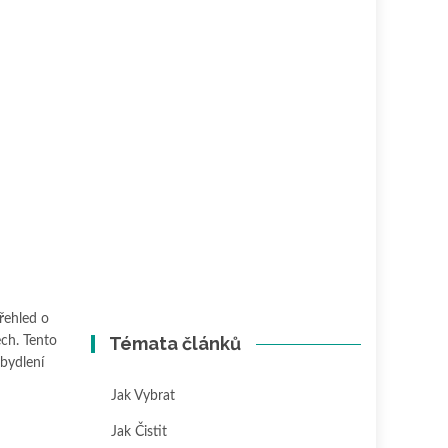
přehled o
Témata článků
ech. Tento
 bydlení
Jak Vybrat
Jak Čistit