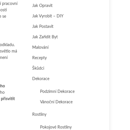
í pracovní
Jak Opravit
ostí
Jak Vyrobit – DIY
e se
Jak Postavit
Jak Zařídit Byt
podkladu.
Malování
 světlo má
 není
Recepty
Škůdci
Dekorace
eho
Podzimní Dekorace
ého
i
přisvítit
Vánoční Dekorace
Rostliny
Pokojové Rostliny