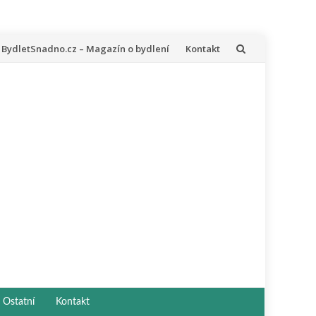
řeskočit
BydletSnadno.cz – Magazín o bydlení
Kontakt
a
bsah
Ostatní
Kontakt