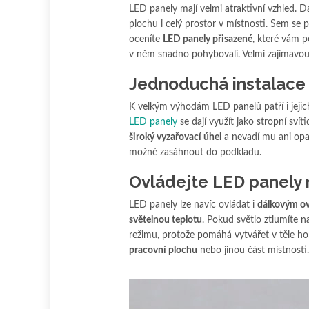
LED panely mají velmi atraktivní vzhled. Da
plochu i celý prostor v místnosti. Sem se 
oceníte
LED panely přisazené
, které vám p
v něm snadno pohybovali. Velmi zajímavou
Jednoduchá instalac
K velkým výhodám LED panelů patří i jejic
LED panely
se dají využít jako stropní sví
široký vyzařovací úhel
a nevadí mu ani opa
možné zasáhnout do podkladu.
Ovládejte LED panely 
LED panely lze navíc ovládat i
dálkovým o
světelnou teplotu
. Pokud světlo ztlumíte 
režimu, protože pomáhá vytvářet v těle 
pracovní plochu
nebo jinou část místnosti.