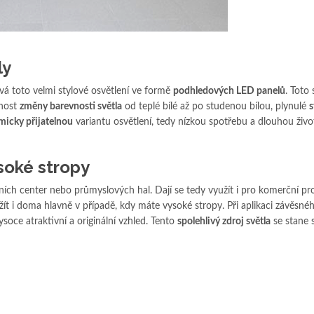
ly
 toto velmi stylové osvětlení ve formě
podhledových LED panelů
. Toto 
nost
změny barevnosti světla
od teplé bílé až po studenou bílou, plynulé
s
icky přijatelnou
variantu osvětlení, tedy nízkou spotřebu a dlouhou živo
soké stropy
ních center nebo průmyslových hal. Dají se tedy využít i pro komerční pro
žít i doma hlavně v případě, kdy máte vysoké stropy. Při aplikaci závěsn
ysoce atraktivní a originální vzhled. Tento
spolehlivý zdroj světla
se stane 