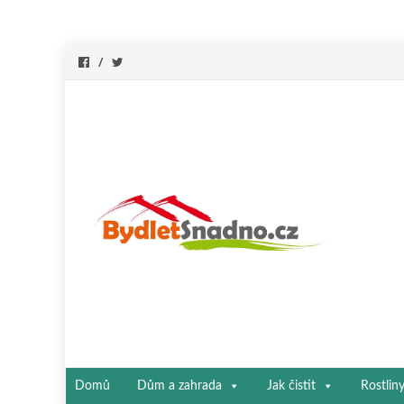
Přeskočit
Domů
Dům a zahrada
Jak čistit
Rostlin
na