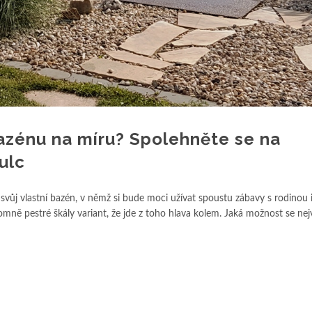
zénu na míru? Spolehněte se na
ulc
ůj vlastní bazén, v němž si bude moci užívat spoustu zábavy s rodinou i 
romně pestré škály variant, že jde z toho hlava kolem. Jaká možnost se nej