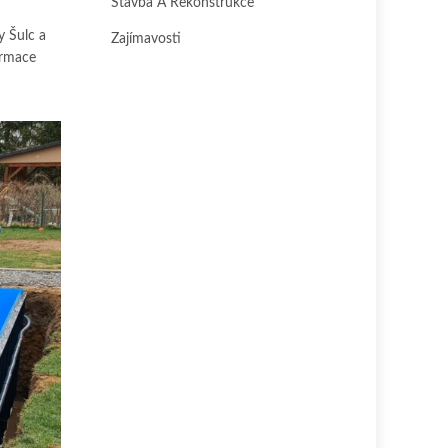
Stavba A Rekonstrukce
y Šulc a
Zajímavosti
ormace