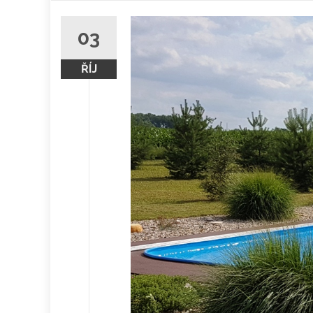
obsah
03
ŘÍJ