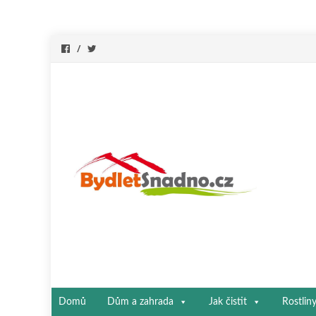
Přeskočit
Domů
Dům a zahrada
Jak čistit
Rostlin
na