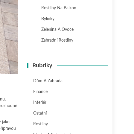
Rostliny Na Balkon
Bylinky
Zelenina A Ovoce
Zahradní Rostliny
Rubriky
Dům A Zahrada
Finance
énu,
Interiér
e rozhodně
Ostatní
ě jako
Rostliny
přípravou