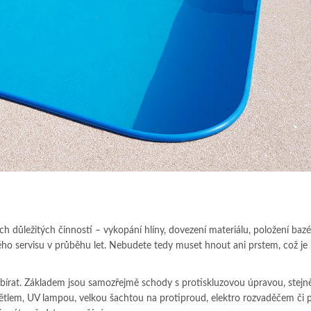
ch důležitých činností – vykopání hlíny, dovezení materiálu, položení baz
dného servisu v průběhu let. Nebudete tedy muset hnout ani prstem, což j
bírat. Základem jsou samozřejmě schody s protiskluzovou úpravou, stejn
 světlem, UV lampou, velkou šachtou na protiproud, elektro rozvaděčem či 