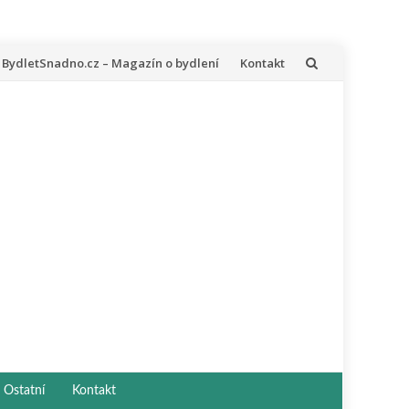
řeskočit
BydletSnadno.cz – Magazín o bydlení
Kontakt
a
bsah
Ostatní
Kontakt