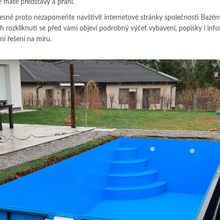
ké máte představy a přání.
 Přesně proto nezapomeňte navštívit internetové stránky společnosti Bazén
ich rozkliknutí se před vámi objeví podrobný výčet vybavení, popisky i inf
ní řešení na míru.