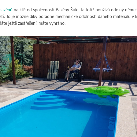
bazénů
na klíč od společnosti Bazény Šulc. Ta totiž používá odolný němec
h dětí. To je možné díky pořádné mechanické odolnosti daného materiálu v
te ještě zastřešení, máte vyhráno.