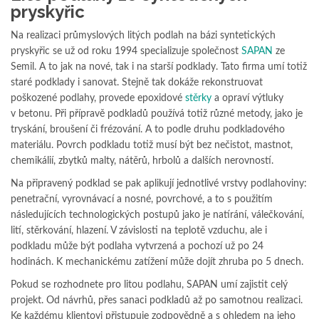
pryskyřic
Na realizaci průmyslových litých podlah na bázi syntetických
pryskyřic se už od roku 1994 specializuje společnost
SAPAN
ze
Semil. A to jak na nové, tak i na starší podklady. Tato firma umí totiž
staré podklady i sanovat. Stejně tak dokáže rekonstruovat
poškozené podlahy, provede epoxidové
stěrky
a opraví výtluky
v betonu. Při přípravě podkladů používá totiž různé metody, jako je
tryskání, broušení či frézování. A to podle druhu podkladového
materiálu. Povrch podkladu totiž musí být bez nečistot, mastnot,
chemikálií, zbytků malty, nátěrů, hrbolů a dalších nerovností.
Na připravený podklad se pak aplikují jednotlivé vrstvy podlahoviny:
penetrační, vyrovnávací a nosné, povrchové, a to s použitím
následujících technologických postupů jako je natírání, válečkování,
lití, stěrkování, hlazení. V závislosti na teplotě vzduchu, ale i
podkladu může být podlaha vytvrzená a pochozí už po 24
hodinách. K mechanickému zatížení může dojít zhruba po 5 dnech.
Pokud se rozhodnete pro litou podlahu, SAPAN umí zajistit celý
projekt. Od návrhů, přes sanaci podkladů až po samotnou realizaci.
Ke každému klientovi přistupuje zodpovědně a s ohledem na jeho