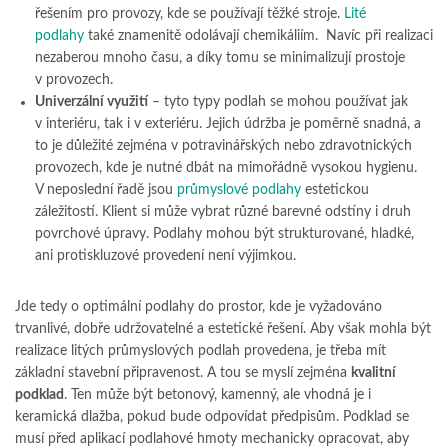
řešením pro provozy, kde se používají těžké stroje.
Lité
podlahy
také znamenitě odolávají chemikáliím. Navíc při realizaci
nezaberou mnoho času, a díky tomu se minimalizují prostoje
v provozech.
Univerzální využití
– tyto typy podlah se mohou používat jak
v interiéru, tak i v exteriéru. Jejich údržba je poměrně snadná, a
to je důležité zejména v potravinářských nebo zdravotnických
provozech, kde je nutné dbát na mimořádně vysokou hygienu.
V neposlední řadě jsou
průmyslové podlahy
estetickou
záležitostí. Klient si může vybrat různé barevné odstíny i druh
povrchové úpravy. Podlahy mohou být strukturované, hladké,
ani protiskluzové provedení není výjimkou.
Jde tedy o optimální podlahy do prostor, kde je vyžadováno
trvanlivé, dobře udržovatelné a estetické řešení. Aby však mohla být
realizace litých průmyslových podlah provedena, je třeba mít
základní stavební připravenost. A tou se myslí zejména
kvalitní
podklad
. Ten může být betonový, kamenný, ale vhodná je i
keramická dlažba, pokud bude odpovídat předpisům. Podklad se
musí před aplikací podlahové hmoty mechanicky opracovat, aby