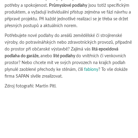
potřeby a spokojenost.
Průmyslové podlahy
jsou totiž specifickým
produktem, a vyžadují individuální přístup zejména ve fázi návrhu a
přípravě projektu. Při každé jednotlivé realizaci se je třeba se držet
přesných postupů a aktuálních norem.
Potřebujete nové podlahy do areálů zemědělské či strojírenské
výroby, do potravinářských nebo zdravotnických provozů, případně
do prostor při občanské výstavbě? Zajímá vás
litá epoxidová
podlaha do garáže,
anebo
lité podlahy
do vnitřních či venkovních
prostor? Nebo chcete mít ve svých provozech na krajích podlah
plynulé zaoblené přechody ke stěnám, čili
fabiony
? To vše dokáže
firma SAPAN slvěle zrealizovat.
Zdroj fotografií: Martin Pitl.