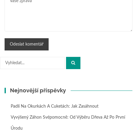
Hledat:
Nejnovější příspěvky
Padlí Na Okurkách A Cuketách: Jak Zasáhnout
Vyvýšený Záhon Svépomocně: Od Výběru Dřeva Až Po První
Úrodu