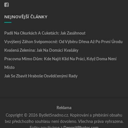
NEJNOVĚJŠÍ ČLÁNKY
Padlí Na Okurkách A Cuketách: Jak Zasáhnout
Vyvýšený Záhon Svépomocně: Od Výběru Dřeva Až Po První Úrodu
Kvašená Zelenina: Jak Na Domácí Kvašáky
Pracovna Mimo Dům: Kde Najít Klid Na Práci, Když Doma Není
Místo
Jak Se Zbavit Hraboše Osvědčenými Rady
Reklama
Copyright © 2026 BydletSnadno.cz. Kopírování a přebírání obsahu
bez předchozího souhlasu není dovoleno. Všechna práva vyhrazena.
Fotky používáme z
DepositPhotos.com