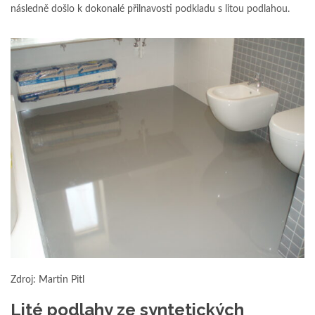
následně došlo k dokonalé přilnavosti podkladu s litou podlahou.
Zdroj: Martin Pitl
Lité podlahy ze syntetických