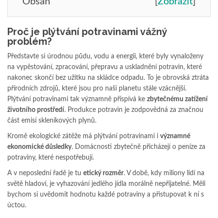
Obsah
[
Zobrazit
]
Proč je plýtvání potravinami vážný
problém?
Představte si úrodnou půdu, vodu a energii, které byly vynaloženy
na vypěstování, zpracování, přepravu a uskladnění potravin, které
nakonec skončí bez užitku na skládce odpadu. To je obrovská ztráta
přírodních zdrojů, které jsou pro naši planetu stále vzácnější.
Plýtvání potravinami tak významně přispívá ke
zbytečnému zatížení
životního prostředí
. Produkce potravin je zodpovědná za značnou
část emisí skleníkových plynů.
Kromě ekologické zátěže má plýtvání potravinami i
významné
ekonomické důsledky
. Domácnosti zbytečně přicházejí o peníze za
potraviny, které nespotřebují.
A v neposlední řadě je tu
etický rozměr
. V době, kdy miliony lidí na
světě hladoví, je vyhazování jedlého jídla morálně nepřijatelné. Měli
bychom si uvědomit hodnotu každé potraviny a přistupovat k ní s
úctou.