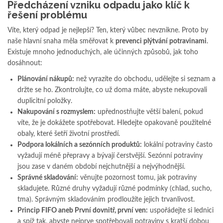
Předcházení vzniku odpadu jako klíč k
řešení problému
Víte, který odpad je nejlepší? Ten, který vůbec nevznikne. Proto by
naše hlavní snaha měla směřovat k
prevenci plýtvání potravinami
.
Existuje mnoho jednoduchých, ale účinných způsobů, jak toho
dosáhnout:
Plánování nákupů:
než vyrazíte do obchodu, udělejte si seznam a
držte se ho. Zkontrolujte, co už doma máte, abyste nekupovali
duplicitní položky.
Nakupování s rozmyslem:
upřednostňujte větší balení, pokud
víte, že je dokážete spotřebovat. Hledejte opakovaně použitelné
obaly, které šetří životní prostředí.
Podpora lokálních a sezónních produktů:
lokální potraviny často
vyžadují méně přepravy a bývají čerstvější. Sezónní potraviny
jsou zase v daném období nejchutnější a nejvýhodnější.
Správné skladování:
věnujte pozornost tomu, jak potraviny
skladujete. Různé druhy vyžadují různé podmínky (chlad, sucho,
tma). Správným skladováním prodloužíte jejich trvanlivost.
Princip FIFO aneb První dovnitř, první ven:
uspořádejte si lednici
a spíž tak, abyste nejprve spotřebovali potraviny s kratší dobou