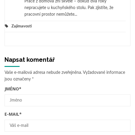
Práce z domova zní skvěle – dokud dva roky
nepracujete u kuchyňského stolu. Pak zjistíte, že
pracovní prostor nemůžete...
Zajímavosti
Napsat komentář
Vaše e-mailová adresa nebude zveřejněna.
Vyžadované informace
jsou označeny
*
JMÉNO
*
E-MAIL
*