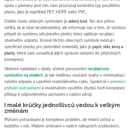
spolu s písmeny pod ním nám prozrazují konkrétní typ použitého
plastu, jako je například PET, HDPE nebo PVC.
Dalším často vídaným symbolem je
zelený bod
. Ten sice přímo
neříká, že je obal recyklovatelný, ale informuje nás o tom, že výrobce
přispěl do systému sdruženého plnění, který zajišťuje recyklaci
obalového odpadu. Kromě těchto obecných symbolů existují i
specifické značky pro jednotlivé materiály, jako je
papír, sklo, kovy a
plasty
, které nám usnadňují jejich správné zařazení do příslušných
kontejnerů.
Vědomé nakládání s obaly, včetně porozumění
recyklačním
symbolům na obalech
, je tak nedílnou součástí snahy o minimalizaci
našeho odpadu a uzavření materiálového cyklu. Společně s
prevencí
plýtvání potravinami
a maximálním využitím zbytků tvoří komplexní
přístup k odpovědnému zacházení s našimi zdroji.
I malé krůčky jednotlivců vedou k velkým
změnám
Plýtvání potravinami je komplexní problém, ale řešení začíná u
každého z nás. Malými změnami v našich nákupních zvyklostech,