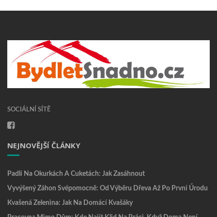
SOCIÁLNÍ SÍTĚ
NEJNOVĚJŠÍ ČLÁNKY
Padlí Na Okurkách A Cuketách: Jak Zasáhnout
Vyvýšený Záhon Svépomocně: Od Výběru Dřeva Až Po První Úrodu
Kvašená Zelenina: Jak Na Domácí Kvašáky