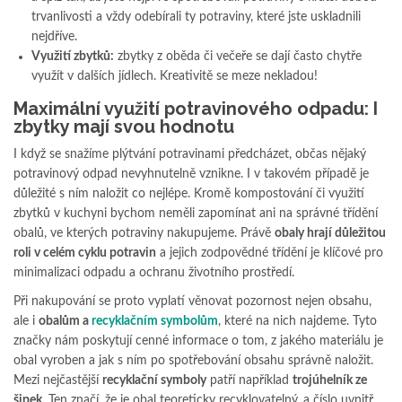
trvanlivosti a vždy odebírali ty potraviny, které jste uskladnili
nejdříve.
Využití zbytků:
zbytky z oběda či večeře se dají často chytře
využít v dalších jídlech. Kreativitě se meze nekladou!
Maximální využití potravinového odpadu: I
zbytky mají svou hodnotu
I když se snažíme plýtvání potravinami předcházet, občas nějaký
potravinový odpad nevyhnutelně vznikne. I v takovém případě je
důležité s ním naložit co nejlépe. Kromě kompostování či využití
zbytků v kuchyni bychom neměli zapomínat ani na správné třídění
obalů, ve kterých potraviny nakupujeme. Právě
obaly hrají důležitou
roli v celém cyklu potravin
a jejich zodpovědné třídění je klíčové pro
minimalizaci odpadu a ochranu životního prostředí.
Při nakupování se proto vyplatí věnovat pozornost nejen obsahu,
ale i
obalům a
recyklačním symbolům
, které na nich najdeme. Tyto
značky nám poskytují cenné informace o tom, z jakého materiálu je
obal vyroben a jak s ním po spotřebování obsahu správně naložit.
Mezi nejčastější
recyklační symboly
patří například
trojúhelník ze
šipek
. Ten značí, že je obal teoreticky recyklovatelný, a číslo uvnitř