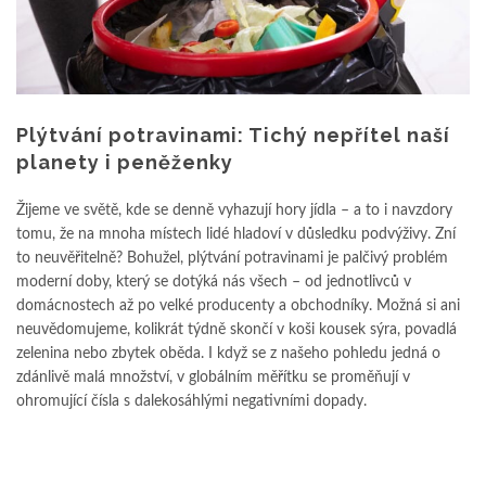
Plýtvání potravinami: Tichý nepřítel naší
planety i peněženky
Žijeme ve světě, kde se denně vyhazují hory jídla – a to i navzdory
tomu, že na mnoha místech lidé hladoví v důsledku podvýživy. Zní
to neuvěřitelně? Bohužel, plýtvání potravinami je palčivý problém
moderní doby, který se dotýká nás všech – od jednotlivců v
domácnostech až po velké producenty a obchodníky. Možná si ani
neuvědomujeme, kolikrát týdně skončí v koši kousek sýra, povadlá
zelenina nebo zbytek oběda. I když se z našeho pohledu jedná o
zdánlivě malá množství, v globálním měřítku se proměňují v
ohromující čísla s dalekosáhlými negativními dopady.