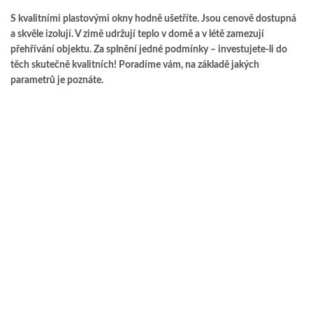
S kvalitními plastovými okny hodně ušetříte. Jsou cenově dostupná
a skvěle izolují. V zimě udržují teplo v domě a v létě zamezují
přehřívání objektu. Za splnění jedné podmínky – investujete-li do
těch skutečně kvalitních! Poradíme vám, na základě jakých
parametrů je poznáte.