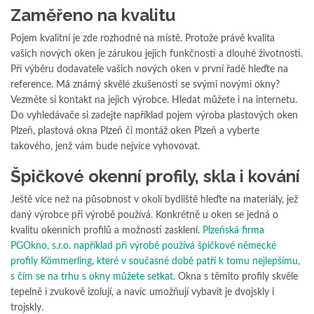
Zaměřeno na kvalitu
Pojem kvalitní je zde rozhodně na místě. Protože právě kvalita
vašich nových oken je zárukou jejich funkčnosti a dlouhé životnosti.
Při výběru dodavatele vašich nových oken v první řadě hleďte na
reference. Má známý skvělé zkušenosti se svými novými okny?
Vezměte si kontakt na jejich výrobce. Hledat můžete i na internetu.
Do vyhledávače si zadejte například pojem výroba plastových oken
Plzeň, plastová okna Plzeň či montáž oken Plzeň a vyberte
takového, jenž vám bude nejvíce vyhovovat.
Špičkové okenní profily, skla i kování
Ještě více než na působnost v okolí bydliště hleďte na materiály, jež
daný výrobce při výrobě používá. Konkrétně u oken se jedná o
kvalitu okenních profilů a možnosti zasklení.
Plzeňská firma
PGOkno, s.r.o. například při výrobě používá špičkové německé
profily Kömmerling, které v současné době patří k tomu nejlepšímu,
s čím se na trhu s okny můžete setkat.
Okna s těmito profily skvěle
tepelně i zvukově izolují, a navíc umožňují vybavit je dvojskly i
trojskly.