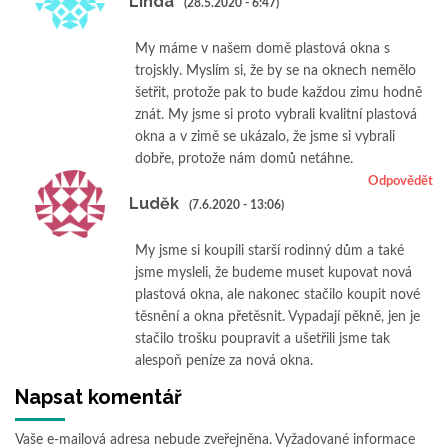
Linda
(28.5.2020 - 6:47)
My máme v našem domě plastová okna s
trojskly. Myslím si, že by se na oknech nemělo
šetřit, protože pak to bude každou zimu hodně
znát. My jsme si proto vybrali kvalitní plastová
okna a v zimě se ukázalo, že jsme si vybrali
dobře, protože nám domů netáhne.
Odpovědět
Luděk
(7.6.2020 - 13:06)
My jsme si koupili starší rodinný dům a také
jsme mysleli, že budeme muset kupovat nová
plastová okna, ale nakonec stačilo koupit nové
těsnění a okna přetěsnit. Vypadají pěkně, jen je
stačilo trošku poupravit a ušetřili jsme tak
alespoň peníze za nová okna.
Napsat komentář
Vaše e-mailová adresa nebude zveřejněna.
Vyžadované informace