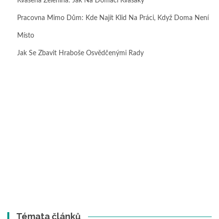
Kvašená Zelenina: Jak Na Domácí Kvašáky
Pracovna Mimo Dům: Kde Najít Klid Na Práci, Když Doma Není
Místo
Jak Se Zbavit Hraboše Osvědčenými Rady
Témata článků