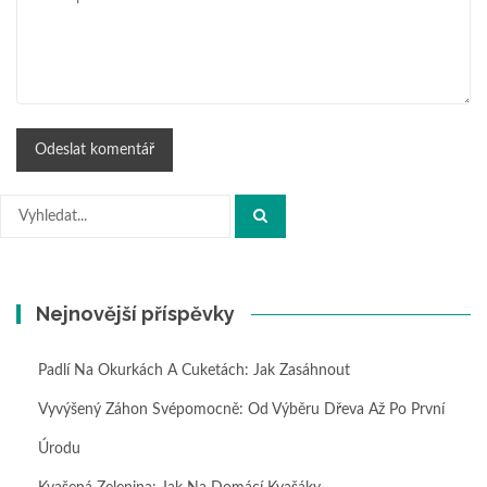
Hledat:
Nejnovější příspěvky
Padlí Na Okurkách A Cuketách: Jak Zasáhnout
Vyvýšený Záhon Svépomocně: Od Výběru Dřeva Až Po První
Úrodu