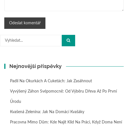
Hledat:
Nejnovější příspěvky
Padlí Na Okurkách A Cuketách: Jak Zasáhnout
Vyvýšený Záhon Svépomocně: Od Výběru Dřeva Až Po První
Úrodu
Kvašená Zelenina: Jak Na Domácí Kvašáky
Pracovna Mimo Dům: Kde Najít Klid Na Práci, Když Doma Není