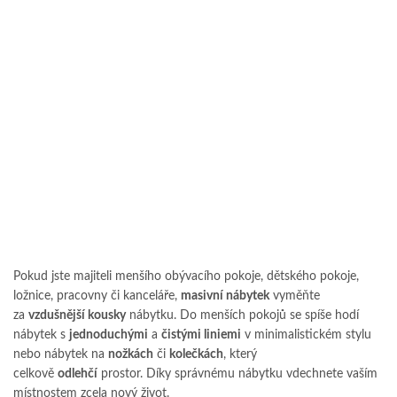
Pokud jste majiteli menšího obývacího pokoje, dětského pokoje,
ložnice, pracovny či kanceláře,
masivní nábytek
vyměňte
za
vzdušnější kousky
nábytku. Do menších pokojů se spíše hodí
nábytek s
jednoduchými
a
čistými liniemi
v minimalistickém stylu
nebo nábytek na
nožkách
či
kolečkách
, který
celkově
odlehčí
prostor. Díky správnému nábytku vdechnete vaším
místnostem zcela nový život.