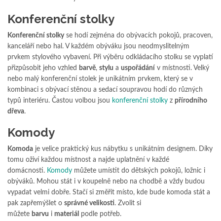
Konferenční stolky
Konferenční stolky
se hodí zejména do obývacích pokojů, pracoven,
kanceláří nebo hal. V každém obýváku jsou neodmyslitelným
prvkem stylového vybavení. Při výběru odkládacího stolku se vyplatí
přizpůsobit jeho vzhled
barvě
,
stylu
a
uspořádání
v místnosti. Velký
nebo malý konferenční stolek je unikátním prvkem, který se v
kombinaci s obývací stěnou a sedací soupravou hodí do různých
typů interiéru. Častou volbou jsou
konferenční stolky
z
přírodního
dřeva
.
Komody
Komoda
je velice praktický kus nábytku s unikátním designem. Díky
tomu oživí každou místnost a najde uplatnění v každé
domácnosti.
Komody
můžete umístit do dětských pokojů, ložnic i
obýváků. Mohou stát i v koupelně nebo na chodbě a vždy budou
vypadat velmi dobře. Stačí si změřit místo, kde bude komoda stát a
pak zapřemýšlet o
správné velikosti
. Zvolit si
můžete
barvu
i
materiál
podle potřeb.