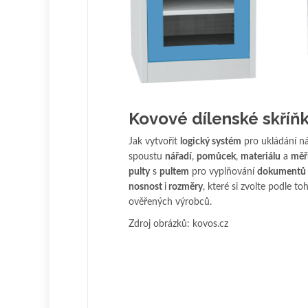
Kovové dílenské skříň
Jak vytvořit
logický systém
pro ukládání ná
spoustu
nářadí
,
pomůcek
,
materiálu
a
měř
pulty
s
pultem
pro vyplňování
dokumentů
nosnost
i
rozměry
, které si zvolte podle t
ověřených výrobců.
Zdroj obrázků: kovos.cz