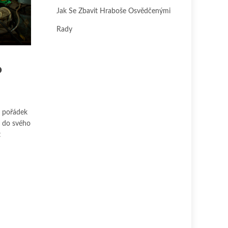
Jak Se Zbavit Hraboše Osvědčenými
Rady
o
li pořádek
i do svého
t