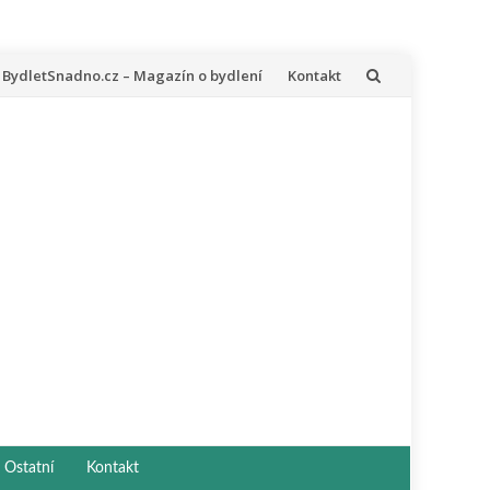
řeskočit
BydletSnadno.cz – Magazín o bydlení
Kontakt
a
bsah
Ostatní
Kontakt