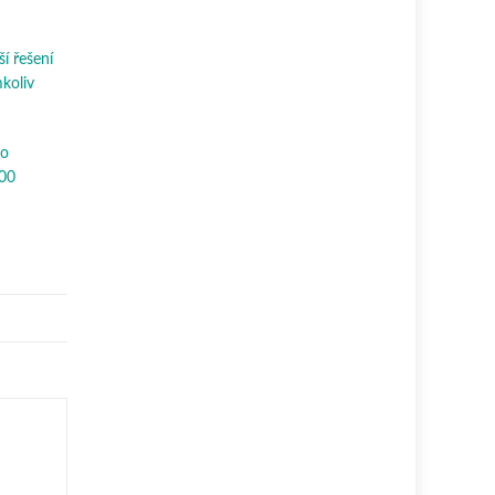
ší řešení
mkoliv
ho
300