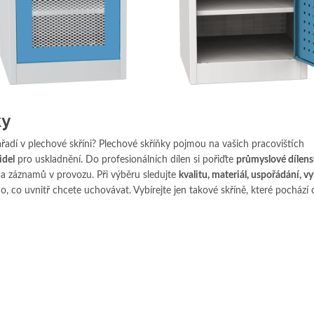
ky
řadí v plechové skříni? Plechové skříňky pojmou na vašich pracovištích
idel
pro uskladnění. Do profesionálních dílen si pořiďte
průmyslové dílens
a záznamů v provozu. Při výběru sledujte
kvalitu, materiál, uspořádání, v
oho, co uvnitř chcete uchovávat. Vybírejte jen takové skříně, které pochází