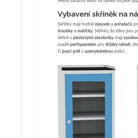
Menší varianty skříní na nářadí můžete využ
Vybavení skříněk na ná
Skříňky mají hodně
zásuvek
a
pořadačů
pr
šroubky
a
matičky
. Skřínky do dílny jsou
skříně s
plastovými zásobníky
mají
vysoko
osadit
perfopanelem
pro
držáky nářadí
, k
či
psací pult
s
uzamykatelnou
policí.