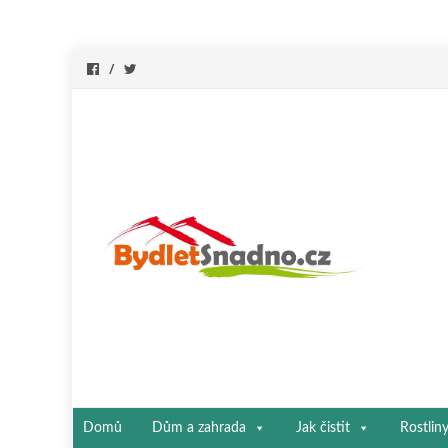
Přeskočit
Domů
Dům a zahrada
Jak čistit
Rostlin
na