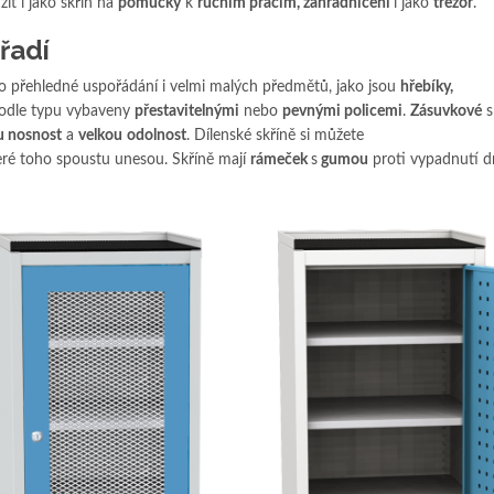
ít i jako skříň na
pomůcky
k
ručním pracím, zahradničení
i jako
trezor
.
řadí
o přehledné uspořádání i velmi malých předmětů, jako jsou
hřebíky,
 podle typu vybaveny
přestavitelnými
nebo
pevnými policemi
.
Zásuvkové
s
u nosnost
a
velkou
odolnost
. Dílenské skříně si můžete
teré toho spoustu unesou. Skříně mají
rámeček
s
gumou
proti vypadnutí d