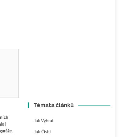
Témata článků
ních
Jak Vybrat
ale i
garáže
.
Jak Čistit