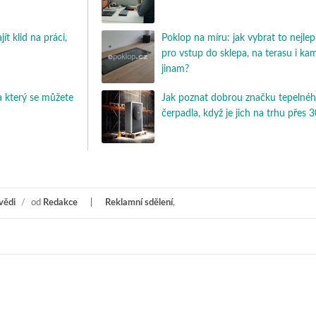
t klid na práci,
Poklop na míru: jak vybrat to nejlep
pro vstup do sklepa, na terasu i ka
jinam?
 který se můžete
Jak poznat dobrou značku tepelné
čerpadla, když je jich na trhu přes 
vědi
/
od
Redakce
Reklamní sdělení
,