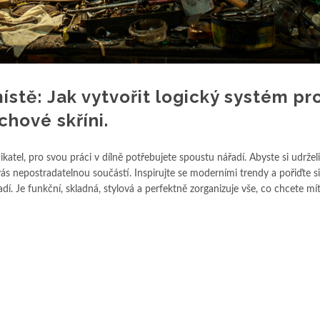
stě: Jak vytvořit logický systém pr
chové skříni.
nikatel, pro svou práci v dílně potřebujete spoustu nářadí. Abyste si udrže
 vás nepostradatelnou součástí. Inspirujte se moderními trendy a pořiďte s
í. Je funkční, skladná, stylová a perfektně zorganizuje vše, co chcete mí