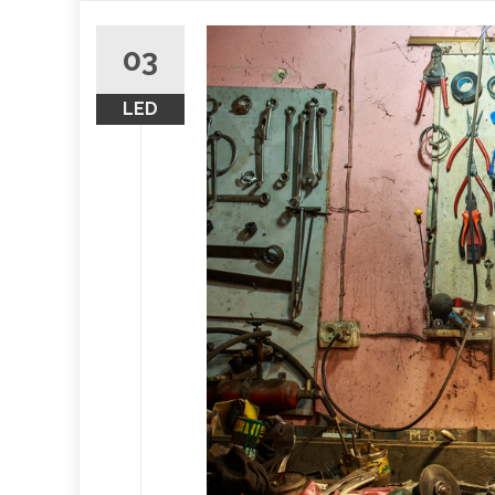
obsah
03
LED