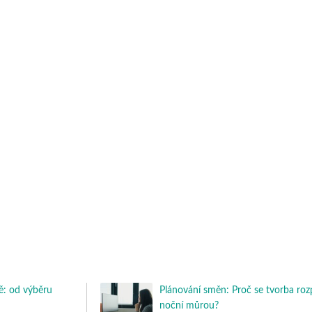
: od výběru
Plánování směn: Proč se tvorba roz
noční můrou?