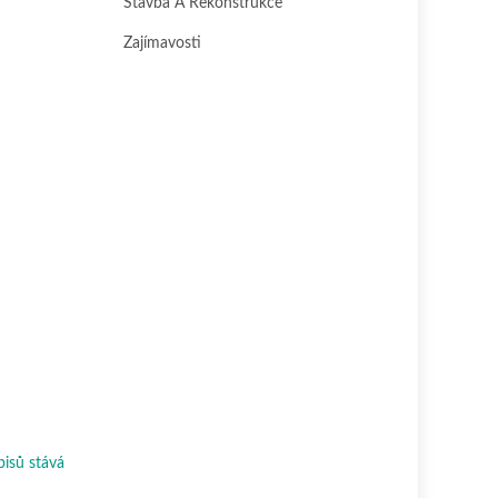
Stavba A Rekonstrukce
Zajímavosti
pisů stává