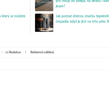
pro vstup do sklepa, na terasu i ka
jinam?
 který se můžete
Jak poznat dobrou značku tepelné
čerpadla, když je jich na trhu přes 
/
od
Redakce
Reklamní sdělení
,