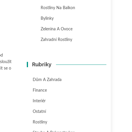
Rostliny Na Balkon
Bylinky
Zelenina A Ovoce
Zahradní Rostliny
od
sloužit
Rubriky
it se o
Dům A Zahrada
Finance
Interiér
Ostatní
Rostliny