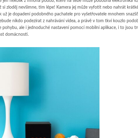
o je jen několik z mnoha podob, které na sebe může podobná elektronika vz
ž si zloděj nevšimne, tím lépe! Kamera jej může vyfotit nebo nahrát krátké
ak už je dopadení podobného pachatele pro vyšetřovatele mnohem snazší
 nebude nikdo podezírat z nahrávání videa, a právě v tom tkví kouzlo pod
ce pohybu, ale i jednoduché nastavení pomocí mobilní aplikace, i to jsou t
ást domácnosti.