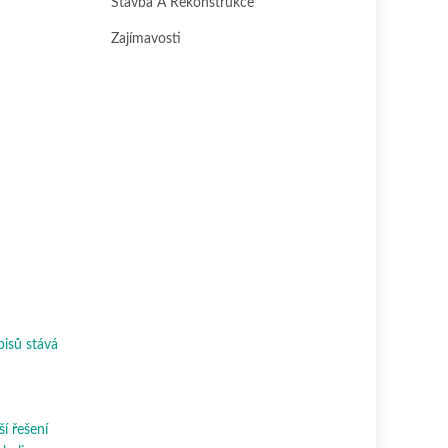
Stavba A Rekonstrukce
Zajímavosti
pisů stává
ší řešení