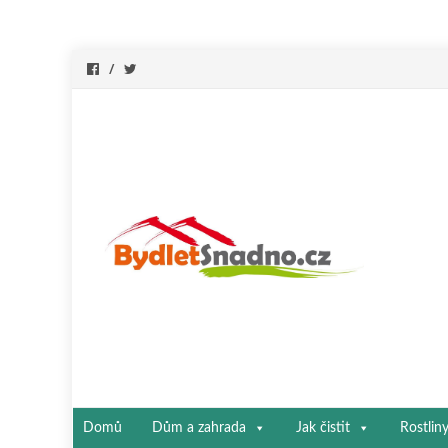
Přeskočit
Domů
Dům a zahrada
Jak čistit
Rostlin
na