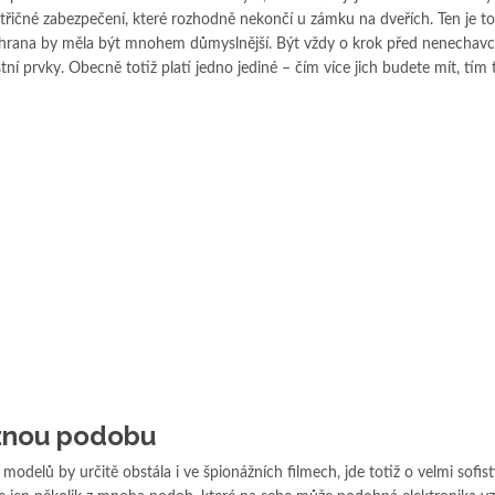
třičné zabezpečení, které rozhodně nekončí u zámku na dveřích. Ten je to
chrana by měla být mnohem důmyslnější. Být vždy o krok před nenechavci
tní prvky. Obecně totiž platí jedno jediné – čím více jich budete mít, tím 
ůznou podobu
 modelů by určitě obstála i ve špionážních filmech, jde totiž o velmi sofis