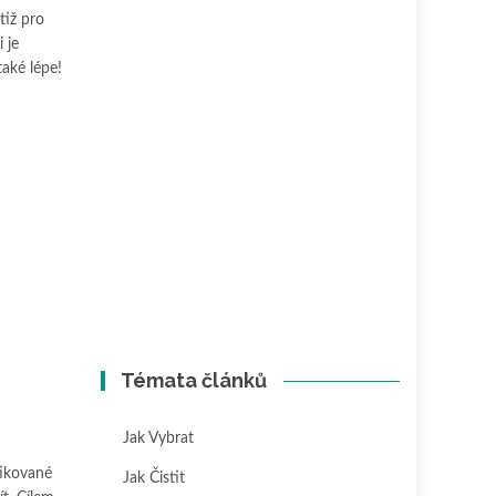
tiž pro
 je
také lépe!
Témata článků
Jak Vybrat
tikované
Jak Čistit