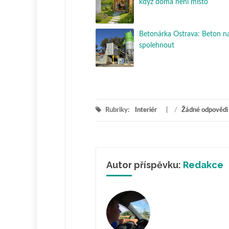
když doma není místo
Betonárka Ostrava: Beton na
spolehnout
Rubriky:
Interiér
/
Žádné odpovědi
Autor příspěvku:
Redakce