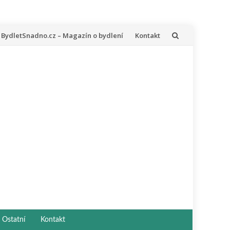
řeskočit
BydletSnadno.cz – Magazín o bydlení
Kontakt
a
bsah
Ostatní
Kontakt