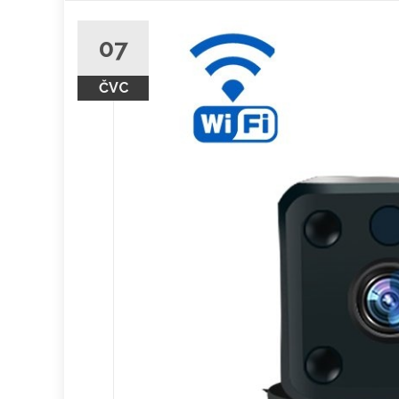
obsah
07
ČVC