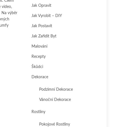
ít. Cílem
Jak Opravit
 video,
! Na výběr
Jak Vyrobit – DIY
obných
rumfy
Jak Postavit
Jak Zařídit Byt
Malování
Recepty
Škůdci
Dekorace
Podzimní Dekorace
Vánoční Dekorace
Rostliny
Pokojové Rostliny