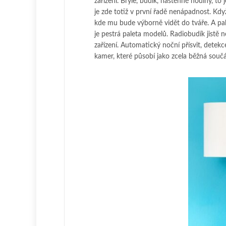
zařízení. Brýle, budík, nástěnné hodiny, t
je zde totiž v první řadě nenápadnost. Kdy
kde mu bude výborně vidět do tváře. A p
je pestrá paleta modelů. Radiobudík jistě
zařízení. Automatický noční přísvit, detek
kamer, které působí jako zcela běžná souč