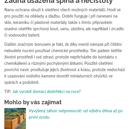
Žádná usazená špína a nečistoty
Nano ochrana slouží k ošetření všech možných materiálů. Hodí se
pro použití na obklady a dlažbu. Dobře funguje i při nanesení na
sklo, keramiku či plastové materiály, takže s tímto přípravkem
snadno ošetříte sprchový kout, vanu, zástěny, ale například i zrcadlo
či vodovodní baterii.
Dalším značným bonusem je fakt, že díky menší námaze při čištění
nebudete nuceni používat chemické prostředky. Tím pádem šetříte
životní prostředí i své zdraví, protože nepřicházíte do kontaktu s
chemikáliemi a různými pochybnými látkami. Použité ošetření
povrchů navíc prodlužuje jejich životnost a krásu, protože nedochází
k usazování vodního kamene dovnitř miniaturních otvůrků ve
spárách a podobně.
TIP:
Jak vyrobit domácí dezinfekci na ruce
?
Mohlo by vás zajímat
Vyvýšený záhon svépomocně: od výběru dřeva až po
první úrodu