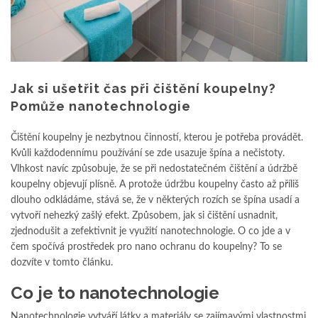
Jak si ušetřit čas při čištění koupelny?
Pomůže nanotechnologie
Čištění koupelny je nezbytnou činností, kterou je potřeba provádět.
Kvůli každodennímu používání se zde usazuje špína a nečistoty.
Vlhkost navíc způsobuje, že se při nedostatečném čištění a údržbě
koupelny objevují plísně. A protože údržbu koupelny často až příliš
dlouho odkládáme, stává se, že v některých rozích se špína usadí a
vytvoří nehezký zašlý efekt. Způsobem, jak si čištění usnadnit,
zjednodušit a zefektivnit je využití nanotechnologie. O co jde a v
čem spočívá prostředek pro nano ochranu do koupelny? To se
dozvíte v tomto článku.
Co je to nanotechnologie
Nanotechnologie vytváří látky a materiály se zajímavými vlastnostmi