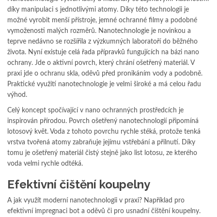
díky manipulaci s jednotlivými atomy. Díky této technologii je
možné vyrobit menší přístroje, jemné ochranné filmy a podobné
vymoženosti malých rozměrů. Nanotechnologie je novinkou a
teprve nedávno se rozšířila z výzkumných laboratoří do běžného
života. Nyní existuje celá řada přípravků fungujících na bázi nano
ochrany. Jde o aktivní povrch, který chrání ošetřený materiál. V
praxi jde o ochranu skla, oděvů před pronikáním vody a podobně.
Praktické využití nanotechnologie je velmi široké a má celou řadu
výhod.
Celý koncept spočívající v nano ochranných prostředcích je
inspirován přírodou. Povrch ošetřený nanotechnologií připomíná
lotosový květ. Voda z tohoto povrchu rychle stéká, protože tenká
vrstva tvořená atomy zabraňuje jejímu vstřebání a přilnutí. Díky
tomu je ošetřený materiál čistý stejně jako list lotosu, ze kterého
voda velmi rychle odtéká.
Efektivní čištění koupelny
A jak využít moderní nanotechnologii v praxi? Například pro
efektivní impregnaci bot a oděvů či pro usnadní čištění koupelny.