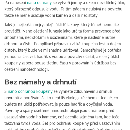
Po nanesení
nano ochrany
se vytvoří jemný a okem neviditelný film,
který přirozeně odpuzuje vodu. Ta tím pádem neulpívá na povrchu,
takže se méně usazuje vodní kámen a další nečistoty.
Jaký je nejlepší a nejrychlejší úklid? Takový, který téměř nemusíte
provádět. Nano ošetření funguje jako určitá forma prevence před
šmouhami, nečistotami a usazeninami, které je následně nutné
drhnout a čistit. Po aplikaci přípravku získá koupelna lesk a dojem
čistoty, který bude velmi snadné udržovat. Samozřejmě je potřeba
jednou za čas vzít hadřík s vodou a povrchy očistit, ale celý úklid
koupelny zabere pouze třetinu času v porovnání s údržbou bez
ošetření nanotechnologií.
Bez námahy a drhnutí
S
nano ochranou koupelny
se vyhnete zdlouhavému drhnutí
povrchů a používání často nepříliš ekologické chemie. Jediné, co
budete na úklid potřebovat, je pouze hadřík a obyčejná voda.
Povrchy a spáry ošetřené nanotechnologií jsou chráněné před
usazováním vodního kamene, což oceníte zejména tam, kde teče
takzvaná tvrdá voda. Set pro ochranu koupelny před usazováním
nečistot bez problémů postačí pro ošetření víceméně všeho, co se