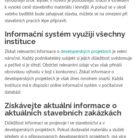
výhodnější úrok. Bydlet v novém je pohodlnější, snazší a vzhledem
k vysoké ceně stavebního materiálu i levnější. A pokud se v okolí
vašeho bydliště bude zahajovat stavba, můžete se na omezení při
stavebních pracích lépe připravit.
Informační systém využijí všechny
instituce
Získat relevantní informace o
developerských projektech
je velmi
náročné. Každý podnikatelský subjekt si jejich důležitost uvědomuje
a pečlivě si je střeží. Obdržet relevantní údaje včas však přináší
obrovskou výhodu v boji s konkurencí. Získat informace o
developerských projektech je však dnes mnohem snazší. Každá
instituce má k dispozici online informační systém v počítačové
databázi.
Získávejte aktuální informace o
aktuálních stavebních zakázkách
Důležitost informací se projevuje i ve stavebnictví a v
developerských projektech. Pokud dodavatel materiálu a služeb
předem ví o připravovaných developerských projektech, má více