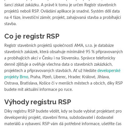
šancí získat zakázku. A právě k tomu je určen Registr stavebních
projektů neboli RSP. Ovládání aplikace je snadné. Systém dělí data
na 4 fáze, investiční záměr, projekt, zahajovaná stavba a probíhající
stavba.
Co je registr RSP
Registr stavebních projektů společnosti AMA, s.r.o. je databáze
stavebních zakázek, která obsahuje minimálně 95 % připravovaných
a probíhajících akcí v Česku i na Slovensku. Správce telefonicky
denně zjišťuje a ověřuje všechna data o stavebních zakázkách,
projektech a připravovaných stavbách. Ať už hledáte
developerské
projekty Brno
, Praha, Plzeň, Liberec, Hradec Králové, Jihlava,
Ostrava, Bratislava, Košice či v menších městech a obcích, díky RSP
budete mít aktuální informace po ruce.
Výhody registru RSP
Díky registru RSP budete vědět, kdy se bude vybírat projektant pro
developerský projekt, stavební firma, subdodavatel i dodavatel
materiálů a vybavení. RSP vám dá potřebné informace, ušetříte čas