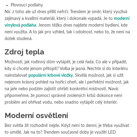
Plovoucí podlahy
Nic z toho ale už dnes příliš nefrčí. Trendem je směr, který využívá
zajímavý a kvalitní materiál, který i dokonale vypadá. Je to
moderní
vinylová podlaha
. Jenom těžko dnes najdete moderní bydlení, kde
není využita. A to jak pro vzhled, tak i odolnost, nebo to, že není na
dotek studená.
Zdroj tepla
Možností, jak rodinný dům vytápět, je celá řada. Co ale v případě,
kdy si chcete jenom přitopit? Volba je jasná. Nechte si do interiéru
nainstalovat
populární krbové vložky
. Skvělá možnost, jak si užít
nejenom krásný pohled na hořící oheň, ale i perfektní možnost, jak
na jaře nebo podzim zajistit ohřátí konkrétní místnosti. Navíc
připomeňme, že pomocí správně zvolených krbů dokonce není
problém ani ohřívat vodu, nebo snadno vytápět celý interiér.
Moderní osvětlení
Bez světla žít rozhodně nejde. Když není to denní, je třeba využívat
to umělé. Jak na to? Trendem současné doby je využití LED