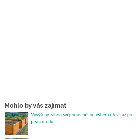
Mohlo by vás zajímat
Vyvýšený záhon svépomocně: od výběru dřeva až po
první úrodu