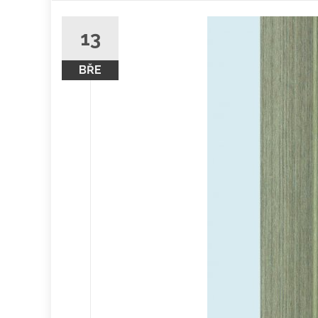
obsah
13
BŘE