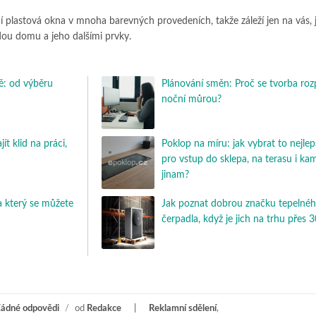
í plastová okna v mnoha barevných provedeních, takže záleží jen na vás, 
ádou domu a jeho dalšími prvky.
: od výběru
Plánování směn: Proč se tvorba roz
noční můrou?
t klid na práci,
Poklop na míru: jak vybrat to nejlep
pro vstup do sklepa, na terasu i ka
jinam?
 který se můžete
Jak poznat dobrou značku tepelné
čerpadla, když je jich na trhu přes 
ádné odpovědi
/
od
Redakce
Reklamní sdělení
,