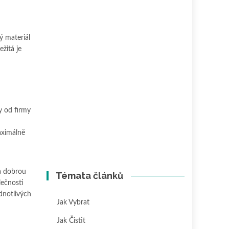
ý materiál
žitá je
y od firmy
aximálně
na dobrou
Témata článků
lečnosti
ednotlivých
Jak Vybrat
Jak Čistit