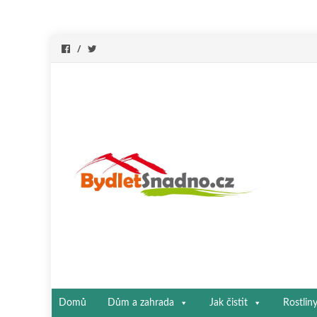
Přeskočit
Domů
Dům a zahrada
Jak čistit
Rostlin
na