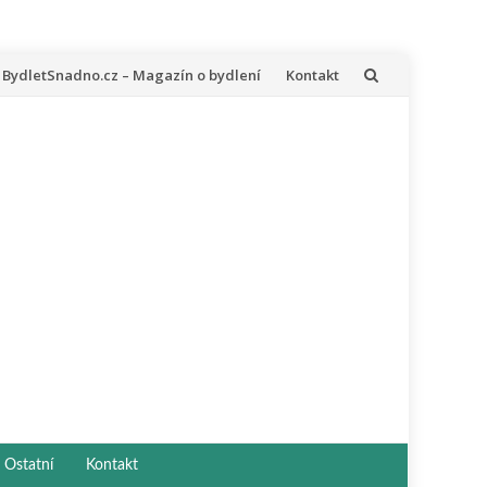
řeskočit
BydletSnadno.cz – Magazín o bydlení
Kontakt
a
bsah
Ostatní
Kontakt