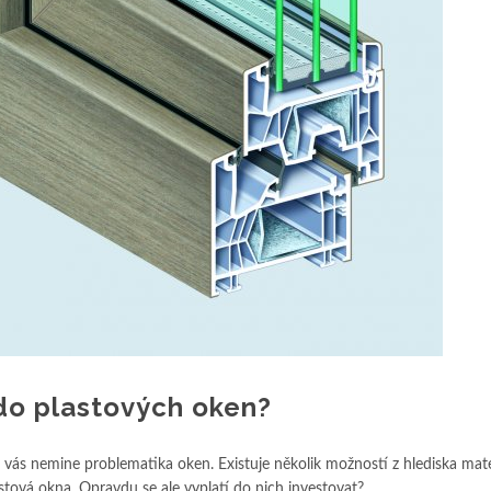
 do plastových oken?
 vás nemine problematika oken. Existuje několik možností z hlediska mate
stová okna. Opravdu se ale vyplatí do nich investovat?