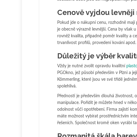
Cenově vyjdou levněji
Pokud jde o nákupní cenu, rozhodně mají 
je obecně výrazně levnější. Cena by však 
rovněž kvalita, případně poměr kvality a ce
trvanlivost profilů, provedení kování apod.
Důležitý je výběr kval
Vždy je nutné zvolit opravdu kvalitní
plast
PGOkno, jež působí především v Plzni a jej
Kömmerling, které jsou ve své třídě jedn
spolehlivá.
Předností je především dlouhá životnost, 
manipulace. Pořídit je můžete hned v něko
odolnost vůči opotřebení. Firma zajistí k
máte možnost vybírat prostřednictvím int
řešeních. Společnost kromě oken vyrábí ta
Rozmanitá škála barev