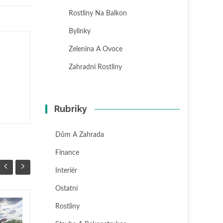
Rostliny Na Balkon
Bylinky
Zelenina A Ovoce
Zahradní Rostliny
Rubriky
Dům A Zahrada
Finance
Interiér
Ostatní
Rostliny
Jak rozvrhnout
04
27
zásuvky v bytě: