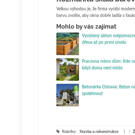
Velkou výhodou je, že firma vyrábí modern
barvu zvolíte, aby okna dobře ladila s fas
Mohlo by vás zajímat
Vyvýšený záhon svépomocně
dřeva až po první úrodu
Pracovna mimo dům: Kde nají
když doma není místo
Betonárka Ostrava: Beton na
spolehnout
Rubriky:
Stavba a rekonstrukce
/
Ž