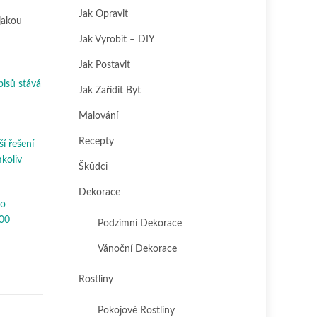
Jak Opravit
jakou
Jak Vyrobit – DIY
Jak Postavit
pisů stává
Jak Zařídit Byt
Malování
Recepty
ší řešení
mkoliv
Škůdci
Dekorace
ho
300
Podzimní Dekorace
Vánoční Dekorace
Rostliny
Pokojové Rostliny