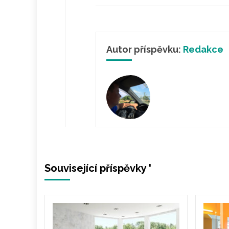
Autor příspěvku:
Redakce
Související příspěvky '
pro
Jak