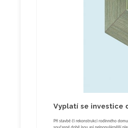
Vyplatí se investice
Při stavbě či rekonstrukci rodinného domu
současné době jsou asi nejpopulárnější pla