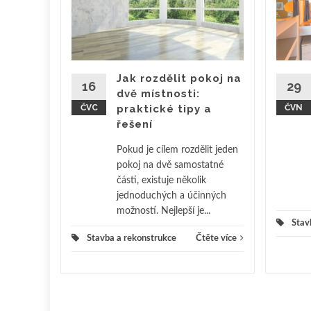
čet,
s i
nebo
Jak rozdělit pokoj na
16
29
terá
dvě místnosti:
ení i
ČVC
praktické tipy a
ČVN
i. Může
řešení
em
Pokud je cílem rozdělit jeden
pokoj na dvě samostatné
ěte více
části, existuje několik
jednoduchých a účinných
možností. Nejlepší je...
Stav
Stavba a rekonstrukce
Čtěte více