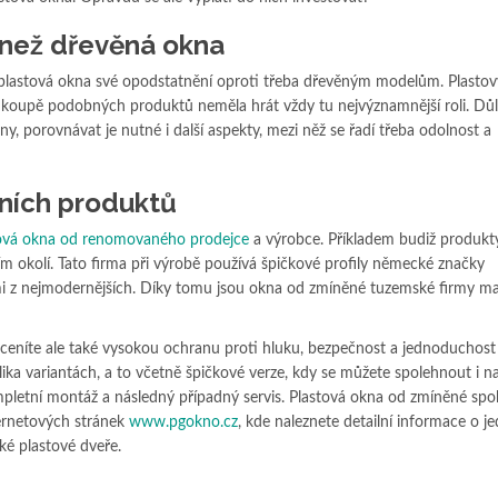
 než dřevěná okna
plastová okna své opodstatnění oproti třeba dřevěným modelům. Plastov
u koupě podobných produktů neměla hrát vždy tu nejvýznamnější roli. Důle
ny, porovnávat je nutné i další aspekty, mezi něž se řadí třeba odolnost a
itních produktů
ová okna od renomovaného prodejce
a výrobce. Příkladem budiž produkt
ím okolí. Tato firma při výrobě používá špičkové profily německé značky
ěmi z nejmodernějších. Díky tomu jsou okna od zmíněné tuzemské firmy m
oceníte ale také vysokou ochranu proti hluku, bezpečnost a jednoduchost
lika variantách, a to včetně špičkové verze, kdy se můžete spolehnout i 
ompletní montáž a následný případný servis. Plastová okna od zmíněné spo
ernetových stránek
www.pgokno.cz
, kde naleznete detailní informace o j
ké plastové dveře.