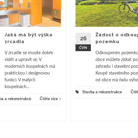
Jaká má být výška
Žádost o odkou
26
zrcadla
pozemku
ČVN
V zrcadle se musíte dobře
Odkoupením pozemku
vidět a upravit se. V
obce můžete získat pol
moderních koupelnách má
zahradu i stavební po
praktickou i designovou
Koupě stavebního po
funkci. V malých
od obce má řadu výhod
koupelnách...
Stavba a rekonstrukce
Čtět
ba a rekonstrukce
Čtěte více