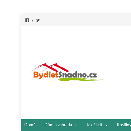
Přeskočit
Domů
Dům a zahrada
Jak čistit
Rostlin
na