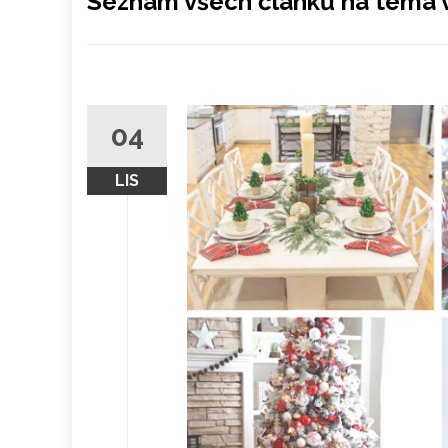
Seznam všech článků na téma 
04
LIS