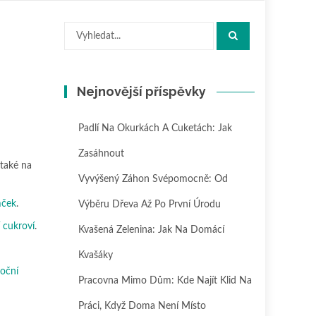
Hledat:
Nejnovější příspěvky
Padlí Na Okurkách A Cuketách: Jak
Zasáhnout
 také na
Vyvýšený Záhon Svépomocně: Od
mček
.
Výběru Dřeva Až Po První Úrodu
 cukroví
.
Kvašená Zelenina: Jak Na Domácí
Kvašáky
oční
Pracovna Mimo Dům: Kde Najít Klid Na
Práci, Když Doma Není Místo