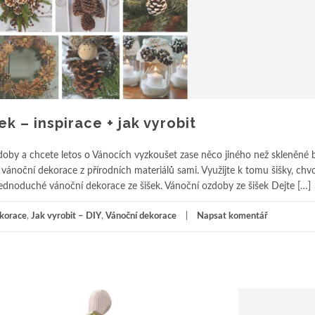
k – inspirace + jak vyrobit
ýzdoby a chcete letos o Vánocích vyzkoušet zase něco jiného než skleněné
vánoční dekorace z přírodních materiálů sami. Využijte k tomu šišky, chvoj
ednoduché vánoční dekorace ze šišek. Vánoční ozdoby ze šišek Dejte […]
korace
,
Jak vyrobit – DIY
,
Vánoční dekorace
Napsat komentář