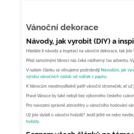
obsah
Vánoční dekorace
Návody, jak vyrobit (DIY) a ins
Hledáte-li návody a inspiraci na vánoční dekorace, tak jste 
Před samotnými Vánoci nás čeká nádherný čas adventu. Vy
V našem článku se věnujeme podrobněji
Návodům, jak vyro
výrobu vánočních ozdob od ruliček z papíru
.
K Vánocům neodmyslitelně patří vánoční stromeček, ať už j
Pravé Vánoce by také nebyli bez výborného českého cukroví.
Pro navození správně atmosféry u vánočního hodování vá
Už jste slyšeli o vánoční hvězdě? Jestli ještě ne nebo nevíte,
hvězdy
.