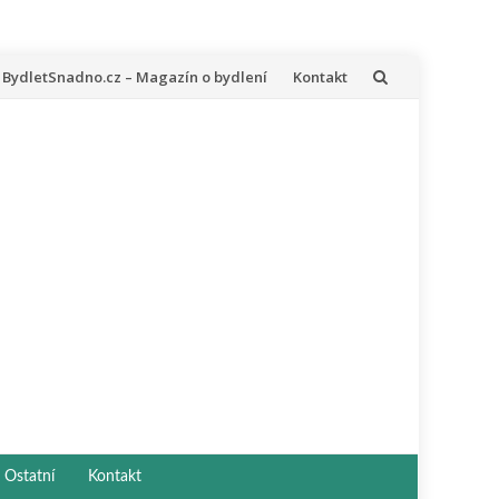
řeskočit
BydletSnadno.cz – Magazín o bydlení
Kontakt
a
bsah
Ostatní
Kontakt