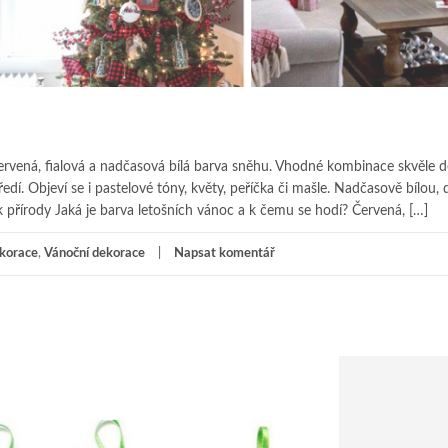
noc
ervená, fialová a nadčasová bílá barva sněhu. Vhodné kombinace skvěle d
ředí. Objeví se i pastelové tóny, květy, peříčka či mašle. Nadčasově bílou,
 přírody Jaká je barva letošních vánoc a k čemu se hodí? Červená, […]
korace
,
Vánoční dekorace
Napsat komentář